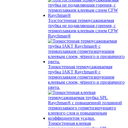
Толстостенная термоусаживаемая
трубка не подавляющая горения, с
термоплавким клеевым слоем CFW
Raychman®
Тонкостенная термоусаживаемая
трубка IAKT Raychman® с
термоплавким герметизирующим
клеевым слоем, чёрного и прозрачного
цвета.
Тонкостенная клеевая