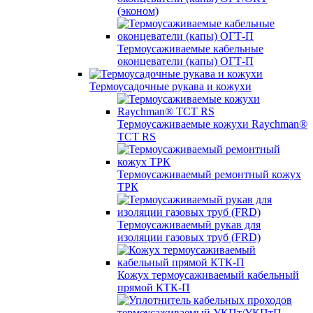
(эконом)
Термоусаживаемые кабельные
оконцеватели (капы) ОГТ-П
Термоусадочные рукава и кожухи
Термоусаживаемые кожухи Raychman®
TCT RS
Термоусаживаемый ремонтный кожух
ТРК
Термоусаживаемый рукав для
изоляции газовых труб (FRD)
Кожух термоусаживаемый кабельный
прямой КТК-П