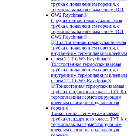
Среднестенная термоусаживаемая
трубка c подавлением горения, с
термоплавким клеевым слоем TCT
GW2 Raychman®
Толстостенная термоусаживаемая
трубка c подавлением горения, с
внутренним термоплавким клеевым
слоем TCT GW3 Raychman®
Тонкостенная термоусаживаемая
трубка стандартного класса ТУТ К с
термоплавким герметизирующим
клеевым слоем, не подавляющая
горения