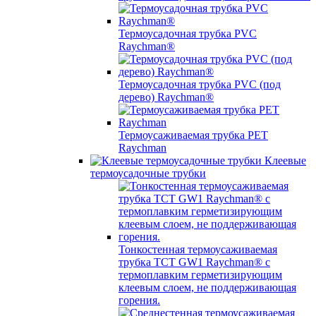
Термоусадочная трубка PVC
Raychman®
Термоусадочная трубка PVC (под
дерево) Raychman®
Термоусаживаемая трубка PET
Raychman
Клеевые
термоусадочные трубки
Тонкостенная термоусаживаемая
трубка TCT GW1 Raychman® с
термоплавким герметизирующим
клеевым слоем, не поддерживающая
горения.