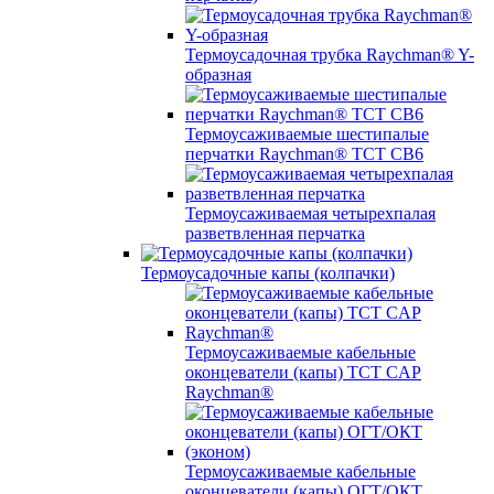
Термоусадочная трубка Raychman® Y-
образная
Термоусаживаемые шестипалые
перчатки Raychman® ТСТ СВ6
Термоусаживаемая четырехпалая
разветвленная перчатка
Термоусадочные капы (колпачки)
Термоусаживаемые кабельные
оконцеватели (капы) ТCT CAP
Raychman®
Термоусаживаемые кабельные
оконцеватели (капы) ОГТ/ОКТ