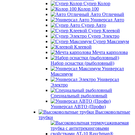
Супер Колор
Колор 100
Авто Отличный
Универсал Авто
Супер Авто
Супер Клеевой
Супер Электро
Супер Максимум
Клеевой
Мечта карполова
Набор оснастки (рыболовный)
Универсал
Максимум
Универсал
Электро
Специальный рыболовный
Универсал АВТО (Профи)
Высоковольтные
трубки