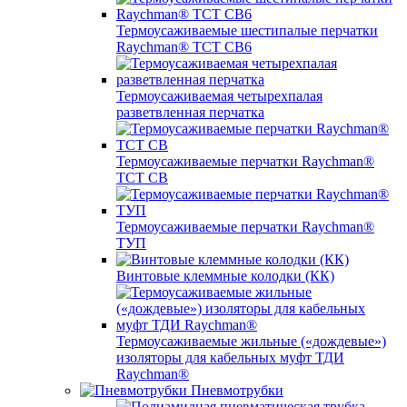
Термоусаживаемые шестипалые перчатки
Raychman® ТСТ СВ6
Термоусаживаемая четырехпалая
разветвленная перчатка
Термоусаживаемые перчатки Raychman®
TCT CB
Термоусаживаемые перчатки Raychman®
ТУП
Винтовые клеммные колодки (КК)
Термоусаживаемые жильные («дождевые»)
изоляторы для кабельных муфт ТДИ
Raychman®
Пневмотрубки