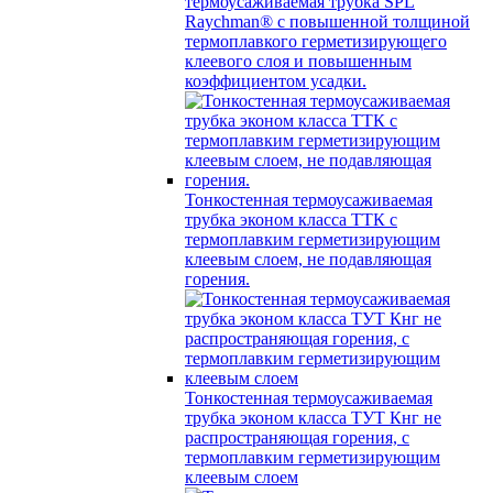
термоусаживаемая трубка SPL
Raychman® с повышенной толщиной
термоплавкого герметизирующего
клеевого слоя и повышенным
коэффициентом усадки.
Тонкостенная термоусаживаемая
трубка эконом класса ТТК с
термоплавким герметизирующим
клеевым слоем, не подавляющая
горения.
Тонкостенная термоусаживаемая
трубка эконом класса ТУТ Кнг не
распространяющая горения, с
термоплавким герметизирующим
клеевым слоем