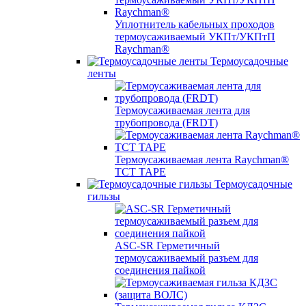
Уплотнитель кабельных проходов
термоусаживаемый УКПт/УКПтП
Raychman®
Термоусадочные
ленты
Термоусаживаемая лента для
трубопровода (FRDT)
Термоусаживаемая лента Raychman®
TCT TAPE
Термоусадочные
гильзы
ASC‐SR Герметичный
термоусаживаемый разъем для
соединения пайкой