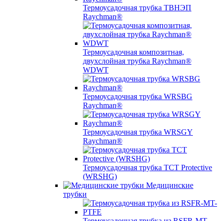
Термоусадочная трубка ТВНЭП
Raychman®
Термоусадочная композитная,
двухслойная трубка Raychman®
WDWT
Термоусадочная трубка WRSBG
Raychman®
Термоусадочная трубка WRSGY
Raychman®
Термоусадочная трубка TCT Protective
(WRSHG)
Медицинские
трубки
Термоусадочная трубка из RSFR-MT-