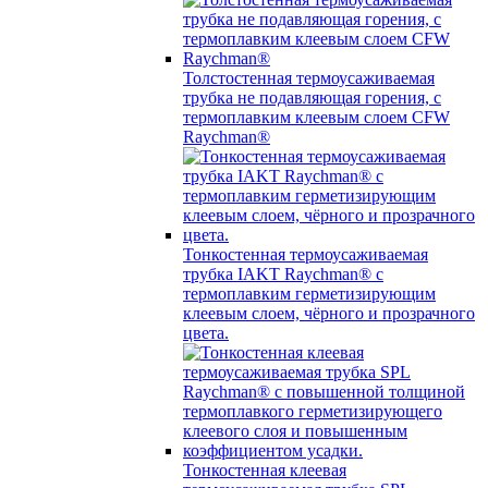
Толстостенная термоусаживаемая
трубка не подавляющая горения, с
термоплавким клеевым слоем CFW
Raychman®
Тонкостенная термоусаживаемая
трубка IAKT Raychman® с
термоплавким герметизирующим
клеевым слоем, чёрного и прозрачного
цвета.
Тонкостенная клеевая