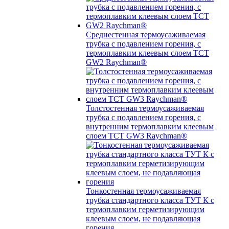
Среднестенная термоусаживаемая
трубка c подавлением горения, с
термоплавким клеевым слоем TCT
GW2 Raychman®
Толстостенная термоусаживаемая
трубка c подавлением горения, с
внутренним термоплавким клеевым
слоем TCT GW3 Raychman®
Тонкостенная термоусаживаемая
трубка стандартного класса ТУТ К с
термоплавким герметизирующим
клеевым слоем, не подавляющая
горения