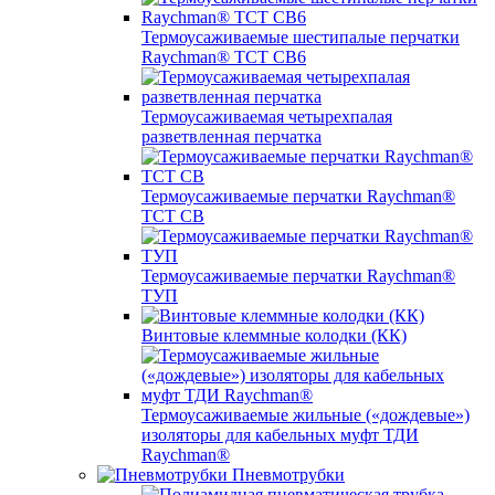
Термоусаживаемые шестипалые перчатки
Raychman® ТСТ СВ6
Термоусаживаемая четырехпалая
разветвленная перчатка
Термоусаживаемые перчатки Raychman®
TCT CB
Термоусаживаемые перчатки Raychman®
ТУП
Винтовые клеммные колодки (КК)
Термоусаживаемые жильные («дождевые»)
изоляторы для кабельных муфт ТДИ
Raychman®
Пневмотрубки