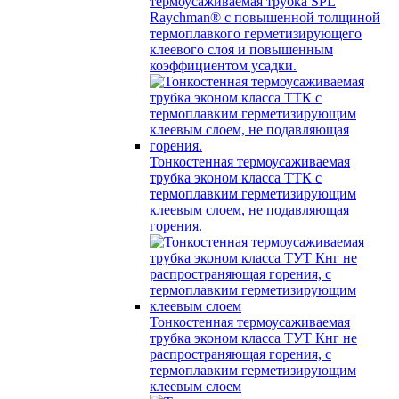
термоусаживаемая трубка SPL
Raychman® с повышенной толщиной
термоплавкого герметизирующего
клеевого слоя и повышенным
коэффициентом усадки.
Тонкостенная термоусаживаемая
трубка эконом класса ТТК с
термоплавким герметизирующим
клеевым слоем, не подавляющая
горения.
Тонкостенная термоусаживаемая
трубка эконом класса ТУТ Кнг не
распространяющая горения, с
термоплавким герметизирующим
клеевым слоем