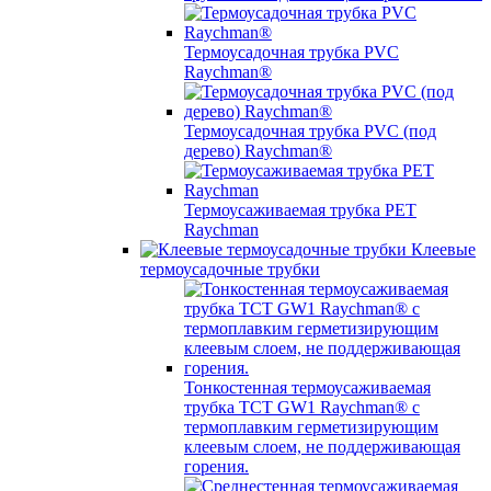
Термоусадочная трубка PVC
Raychman®
Термоусадочная трубка PVC (под
дерево) Raychman®
Термоусаживаемая трубка PET
Raychman
Клеевые
термоусадочные трубки
Тонкостенная термоусаживаемая
трубка TCT GW1 Raychman® с
термоплавким герметизирующим
клеевым слоем, не поддерживающая
горения.