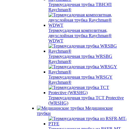
Термоусадочная трубка ТВНЭП
Raychman®
Термоусадочная композитная,
двухслойная трубка Raychman®
WDWT
Термоусадочная трубка WRSBG
Raychman®
Термоусадочная трубка WRSGY
Raychman®
Термоусадочная трубка TCT Protective
(WRSHG)
Медицинские
трубки
Термоусадочная трубка из RSFR-MT-