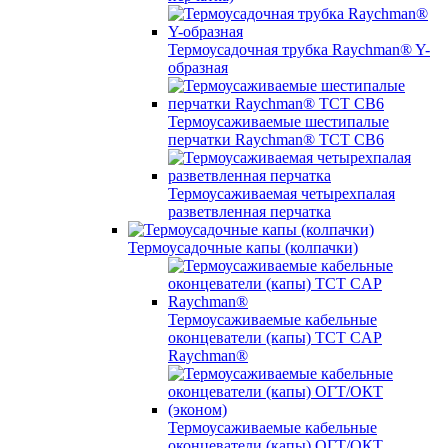
Термоусадочная трубка Raychman® Y-
образная
Термоусаживаемые шестипалые
перчатки Raychman® ТСТ СВ6
Термоусаживаемая четырехпалая
разветвленная перчатка
Термоусадочные капы (колпачки)
Термоусаживаемые кабельные
оконцеватели (капы) ТCT CAP
Raychman®
Термоусаживаемые кабельные
оконцеватели (капы) ОГТ/ОКТ