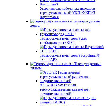
Уплотнитель кабельных проходов
термоусаживаемый УКПт/УКПтП
Raychman®
Термоусадочные
ленты
Термоусаживаемая лента для
трубопровода (FRDT)
Термоусаживаемая лента Raychman®
TCT TAPE
Термоусадочные
гильзы
ASC‐SR Герметичный
термоусаживаемый разъем для
соединения пайкой