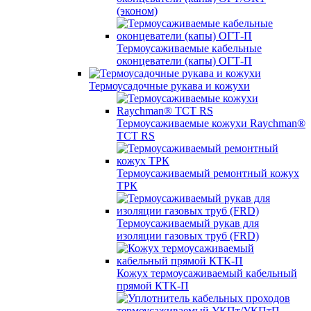
(эконом)
Термоусаживаемые кабельные
оконцеватели (капы) ОГТ-П
Термоусадочные рукава и кожухи
Термоусаживаемые кожухи Raychman®
TCT RS
Термоусаживаемый ремонтный кожух
ТРК
Термоусаживаемый рукав для
изоляции газовых труб (FRD)
Кожух термоусаживаемый кабельный
прямой КТК-П