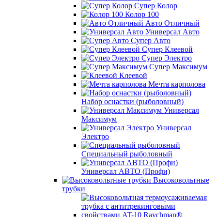
Супер Колор
Колор 100
Авто Отличный
Универсал Авто
Супер Авто
Супер Клеевой
Супер Электро
Супер Максимум
Клеевой
Мечта карполова
Набор оснастки (рыболовный)
Универсал
Максимум
Универсал
Электро
Специальный рыболовный
Универсал АВТО (Профи)
Высоковольтные
трубки