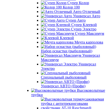
Супер Колор
Колор 100
Авто Отличный
Универсал Авто
Супер Авто
Супер Клеевой
Супер Электро
Супер Максимум
Клеевой
Мечта карполова
Набор оснастки (рыболовный)
Универсал
Максимум
Универсал
Электро
Специальный рыболовный
Универсал АВТО (Профи)
Высоковольтные
трубки