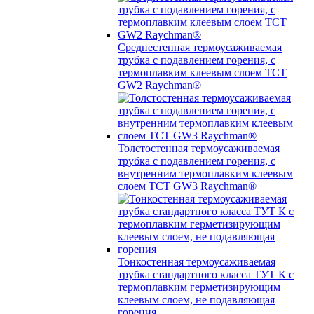
Среднестенная термоусаживаемая
трубка c подавлением горения, с
термоплавким клеевым слоем TCT
GW2 Raychman®
Толстостенная термоусаживаемая
трубка c подавлением горения, с
внутренним термоплавким клеевым
слоем TCT GW3 Raychman®
Тонкостенная термоусаживаемая
трубка стандартного класса ТУТ К с
термоплавким герметизирующим
клеевым слоем, не подавляющая
горения