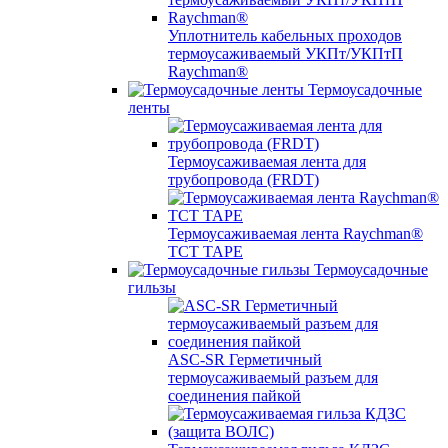
Уплотнитель кабельных проходов
термоусаживаемый УКПт/УКПтП
Raychman®
Термоусадочные
ленты
Термоусаживаемая лента для
трубопровода (FRDT)
Термоусаживаемая лента Raychman®
TCT TAPE
Термоусадочные
гильзы
ASC‐SR Герметичный
термоусаживаемый разъем для
соединения пайкой