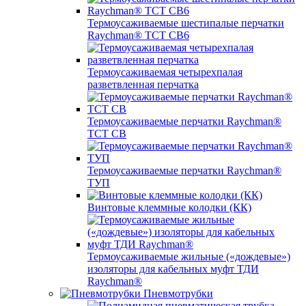
Термоусаживаемые шестипалые перчатки
Raychman® ТСТ СВ6
Термоусаживаемая четырехпалая
разветвленная перчатка
Термоусаживаемые перчатки Raychman®
TCT CB
Термоусаживаемые перчатки Raychman®
ТУП
Винтовые клеммные колодки (КК)
Термоусаживаемые жильные («дождевые»)
изоляторы для кабельных муфт ТДИ
Raychman®
Пневмотрубки