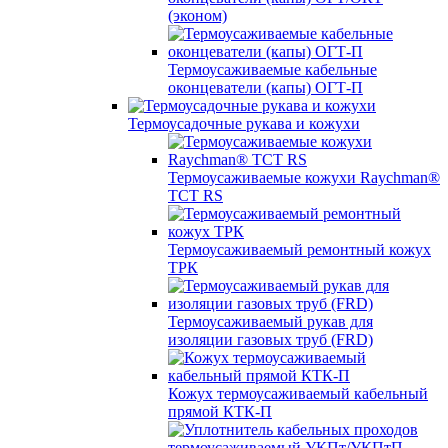
(эконом)
Термоусаживаемые кабельные
оконцеватели (капы) ОГТ-П
Термоусадочные рукава и кожухи
Термоусаживаемые кожухи Raychman®
TCT RS
Термоусаживаемый ремонтный кожух
ТРК
Термоусаживаемый рукав для
изоляции газовых труб (FRD)
Кожух термоусаживаемый кабельный
прямой КТК-П