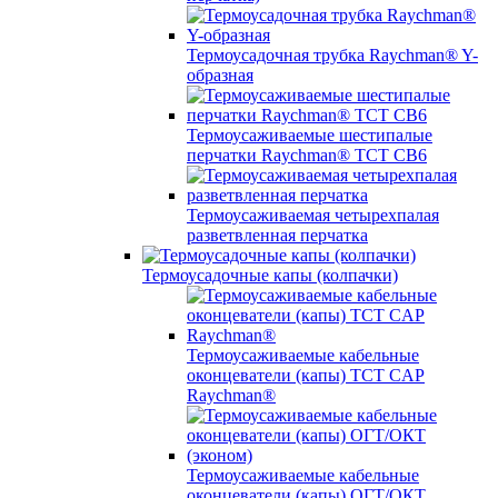
Термоусадочная трубка Raychman® Y-
образная
Термоусаживаемые шестипалые
перчатки Raychman® ТСТ СВ6
Термоусаживаемая четырехпалая
разветвленная перчатка
Термоусадочные капы (колпачки)
Термоусаживаемые кабельные
оконцеватели (капы) ТCT CAP
Raychman®
Термоусаживаемые кабельные
оконцеватели (капы) ОГТ/ОКТ