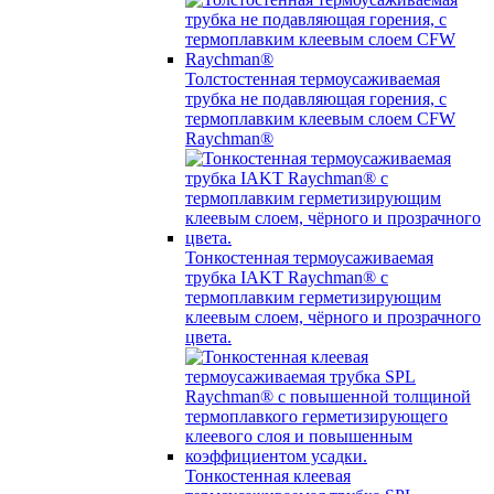
Толстостенная термоусаживаемая
трубка не подавляющая горения, с
термоплавким клеевым слоем CFW
Raychman®
Тонкостенная термоусаживаемая
трубка IAKT Raychman® с
термоплавким герметизирующим
клеевым слоем, чёрного и прозрачного
цвета.
Тонкостенная клеевая