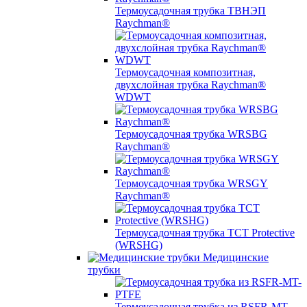
Термоусадочная трубка ТВНЭП
Raychman®
Термоусадочная композитная,
двухслойная трубка Raychman®
WDWT
Термоусадочная трубка WRSBG
Raychman®
Термоусадочная трубка WRSGY
Raychman®
Термоусадочная трубка TCT Protective
(WRSHG)
Медицинские
трубки
Термоусадочная трубка из RSFR-MT-