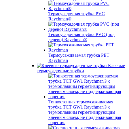
Термоусадочная трубка PVC
Raychman®
Термоусадочная трубка PVC (под
дерево) Raychman®
Термоусаживаемая трубка PET
Raychman
Клеевые
термоусадочные трубки
Тонкостенная термоусаживаемая
трубка TCT GW1 Raychman® с
термоплавким герметизирующим
клеевым слоем, не поддерживающая
горения.