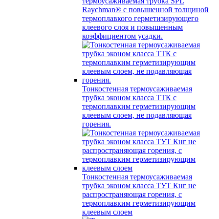
термоусаживаемая трубка SPL
Raychman® с повышенной толщиной
термоплавкого герметизирующего
клеевого слоя и повышенным
коэффициентом усадки.
Тонкостенная термоусаживаемая
трубка эконом класса ТТК с
термоплавким герметизирующим
клеевым слоем, не подавляющая
горения.
Тонкостенная термоусаживаемая
трубка эконом класса ТУТ Кнг не
распространяющая горения, с
термоплавким герметизирующим
клеевым слоем