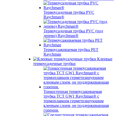
Термоусадочная трубка PVC
Raychman®
Термоусадочная трубка PVC (под
дерево) Raychman®
Термоусаживаемая трубка PET
Raychman
Клеевые
термоусадочные трубки
Тонкостенная термоусаживаемая
трубка TCT GW1 Raychman® с
термоплавким герметизирующим
клеевым слоем, не поддерживающая
горения.