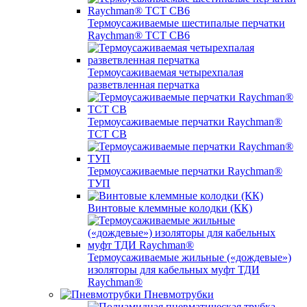
Термоусаживаемые шестипалые перчатки
Raychman® ТСТ СВ6
Термоусаживаемая четырехпалая
разветвленная перчатка
Термоусаживаемые перчатки Raychman®
TCT CB
Термоусаживаемые перчатки Raychman®
ТУП
Винтовые клеммные колодки (КК)
Термоусаживаемые жильные («дождевые»)
изоляторы для кабельных муфт ТДИ
Raychman®
Пневмотрубки