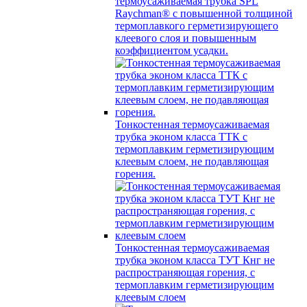
термоусаживаемая трубка SPL
Raychman® с повышенной толщиной
термоплавкого герметизирующего
клеевого слоя и повышенным
коэффициентом усадки.
Тонкостенная термоусаживаемая
трубка эконом класса ТТК с
термоплавким герметизирующим
клеевым слоем, не подавляющая
горения.
Тонкостенная термоусаживаемая
трубка эконом класса ТУТ Кнг не
распространяющая горения, с
термоплавким герметизирующим
клеевым слоем