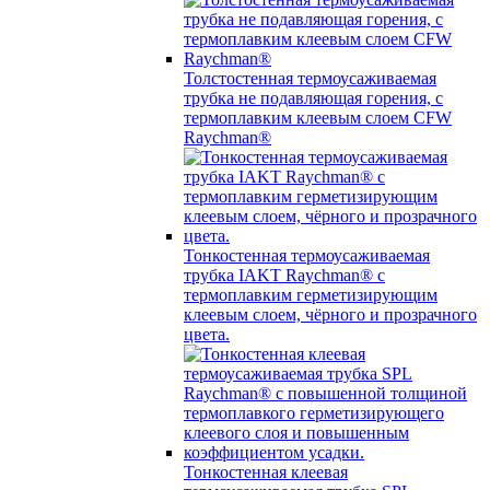
Толстостенная термоусаживаемая
трубка не подавляющая горения, с
термоплавким клеевым слоем CFW
Raychman®
Тонкостенная термоусаживаемая
трубка IAKT Raychman® с
термоплавким герметизирующим
клеевым слоем, чёрного и прозрачного
цвета.
Тонкостенная клеевая