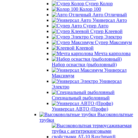
Супер Колор
Колор 100
Авто Отличный
Универсал Авто
Супер Авто
Супер Клеевой
Супер Электро
Супер Максимум
Клеевой
Мечта карполова
Набор оснастки (рыболовный)
Универсал
Максимум
Универсал
Электро
Специальный рыболовный
Универсал АВТО (Профи)
Высоковольтные
трубки