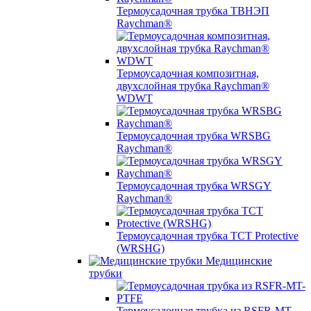
Термоусадочная трубка ТВНЭП
Raychman®
Термоусадочная композитная,
двухслойная трубка Raychman®
WDWT
Термоусадочная трубка WRSBG
Raychman®
Термоусадочная трубка WRSGY
Raychman®
Термоусадочная трубка TCT Protective
(WRSHG)
Медицинские
трубки
Термоусадочная трубка из RSFR-MT-