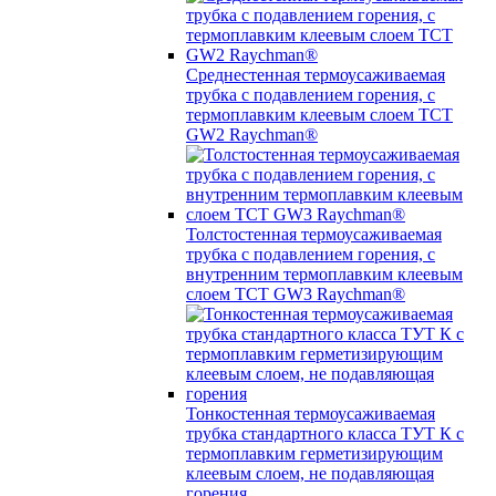
Среднестенная термоусаживаемая
трубка c подавлением горения, с
термоплавким клеевым слоем TCT
GW2 Raychman®
Толстостенная термоусаживаемая
трубка c подавлением горения, с
внутренним термоплавким клеевым
слоем TCT GW3 Raychman®
Тонкостенная термоусаживаемая
трубка стандартного класса ТУТ К с
термоплавким герметизирующим
клеевым слоем, не подавляющая
горения