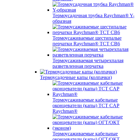
Термоусадочная трубка Raychman® Y-
образная
Термоусаживаемые шестипалые
перчатки Raychman® ТСТ СВ6
Термоусаживаемая четырехпалая
разветвленная перчатка
Термоусадочные капы (колпачки)
Термоусаживаемые кабельные
оконцеватели (капы) ТCT CAP
Raychman®
Термоусаживаемые кабельные
оконцеватели (капы) ОГТ/ОКТ