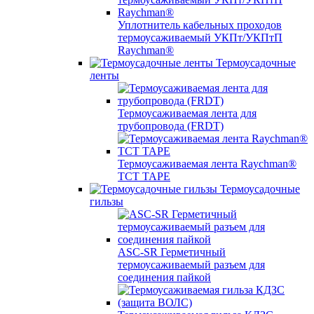
Уплотнитель кабельных проходов
термоусаживаемый УКПт/УКПтП
Raychman®
Термоусадочные
ленты
Термоусаживаемая лента для
трубопровода (FRDT)
Термоусаживаемая лента Raychman®
TCT TAPE
Термоусадочные
гильзы
ASC‐SR Герметичный
термоусаживаемый разъем для
соединения пайкой