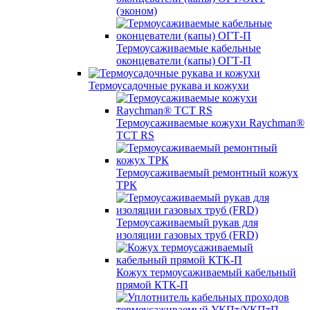
(эконом)
Термоусаживаемые кабельные
оконцеватели (капы) ОГТ-П
Термоусадочные рукава и кожухи
Термоусаживаемые кожухи Raychman®
TCT RS
Термоусаживаемый ремонтный кожух
ТРК
Термоусаживаемый рукав для
изоляции газовых труб (FRD)
Кожух термоусаживаемый кабельный
прямой КТК-П