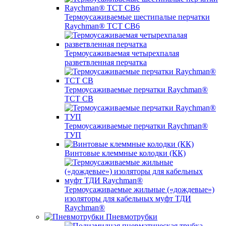
Термоусаживаемые шестипалые перчатки
Raychman® ТСТ СВ6
Термоусаживаемая четырехпалая
разветвленная перчатка
Термоусаживаемые перчатки Raychman®
TCT CB
Термоусаживаемые перчатки Raychman®
ТУП
Винтовые клеммные колодки (КК)
Термоусаживаемые жильные («дождевые»)
изоляторы для кабельных муфт ТДИ
Raychman®
Пневмотрубки