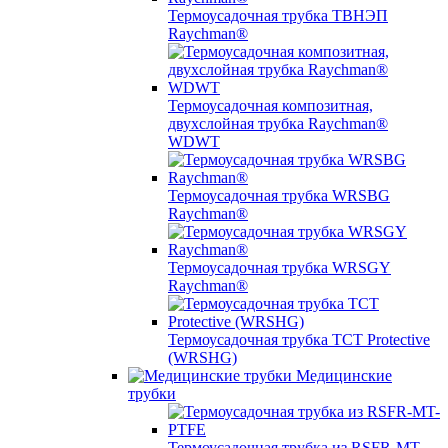
Термоусадочная трубка ТВНЭП
Raychman®
Термоусадочная композитная,
двухслойная трубка Raychman®
WDWT
Термоусадочная трубка WRSBG
Raychman®
Термоусадочная трубка WRSGY
Raychman®
Термоусадочная трубка TCT Protective
(WRSHG)
Медицинские
трубки
Термоусадочная трубка из RSFR-MT-