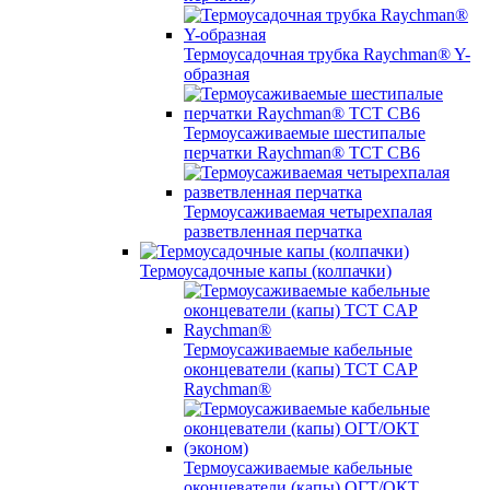
Термоусадочная трубка Raychman® Y-
образная
Термоусаживаемые шестипалые
перчатки Raychman® ТСТ СВ6
Термоусаживаемая четырехпалая
разветвленная перчатка
Термоусадочные капы (колпачки)
Термоусаживаемые кабельные
оконцеватели (капы) ТCT CAP
Raychman®
Термоусаживаемые кабельные
оконцеватели (капы) ОГТ/ОКТ