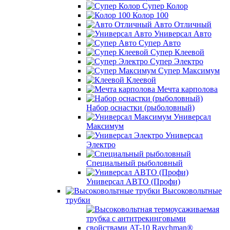
Супер Колор
Колор 100
Авто Отличный
Универсал Авто
Супер Авто
Супер Клеевой
Супер Электро
Супер Максимум
Клеевой
Мечта карполова
Набор оснастки (рыболовный)
Универсал
Максимум
Универсал
Электро
Специальный рыболовный
Универсал АВТО (Профи)
Высоковольтные
трубки