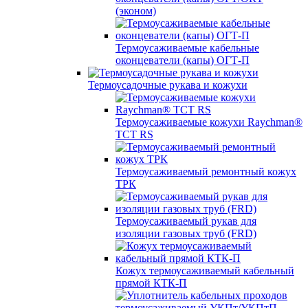
(эконом)
Термоусаживаемые кабельные
оконцеватели (капы) ОГТ-П
Термоусадочные рукава и кожухи
Термоусаживаемые кожухи Raychman®
TCT RS
Термоусаживаемый ремонтный кожух
ТРК
Термоусаживаемый рукав для
изоляции газовых труб (FRD)
Кожух термоусаживаемый кабельный
прямой КТК-П