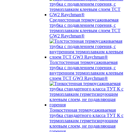
Среднестенная термоусаживаемая
трубка c подавлением горения, с
термоплавким клеевым слоем TCT
GW2 Raychman®
Толстостенная термоусаживаемая
трубка c подавлением горения, с
внутренним термоплавким клеевым
слоем TCT GW3 Raychman®
Тонкостенная термоусаживаемая
трубка стандартного класса ТУТ К с
термоплавким герметизирующим
клеевым слоем, не подавляющая
горения