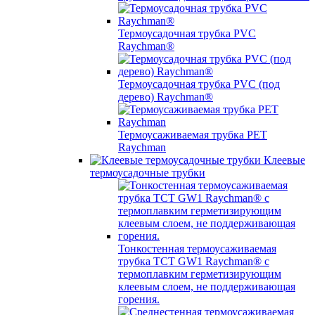
Термоусадочная трубка PVC
Raychman®
Термоусадочная трубка PVC (под
дерево) Raychman®
Термоусаживаемая трубка PET
Raychman
Клеевые
термоусадочные трубки
Тонкостенная термоусаживаемая
трубка TCT GW1 Raychman® с
термоплавким герметизирующим
клеевым слоем, не поддерживающая
горения.