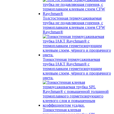
Толстостенная термоусаживаемая
трубка не подавляющая горения, с
термоплавким клеевым слоем CFW
Raychman®
Тонкостенная термоусаживаемая
трубка IAKT Raychman® с
термоплавким герметизирующим
клеевым слоем, чёрного и прозрачного
цвета.
Тонкостенная клеевая