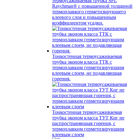
термоусаживаемая трубка SPL
Raychman® с повышенной толщиной
термоплавкого герметизирующего
клеевого слоя и повышенным
коэффициентом усадки.
Тонкостенная термоусаживаемая
трубка эконом класса ТТК с
термоплавким герметизирующим
клеевым слоем, не подавляющая
горения.
Тонкостенная термоусаживаемая
трубка эконом класса ТУТ Кнг не
распространяющая горения, с
термоплавким герметизирующим
клеевым слоем