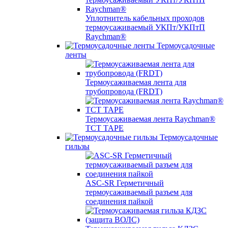
Уплотнитель кабельных проходов
термоусаживаемый УКПт/УКПтП
Raychman®
Термоусадочные
ленты
Термоусаживаемая лента для
трубопровода (FRDT)
Термоусаживаемая лента Raychman®
TCT TAPE
Термоусадочные
гильзы
ASC‐SR Герметичный
термоусаживаемый разъем для
соединения пайкой