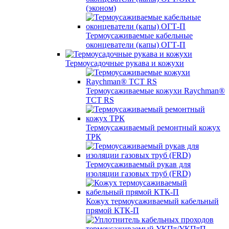
(эконом)
Термоусаживаемые кабельные
оконцеватели (капы) ОГТ-П
Термоусадочные рукава и кожухи
Термоусаживаемые кожухи Raychman®
TCT RS
Термоусаживаемый ремонтный кожух
ТРК
Термоусаживаемый рукав для
изоляции газовых труб (FRD)
Кожух термоусаживаемый кабельный
прямой КТК-П