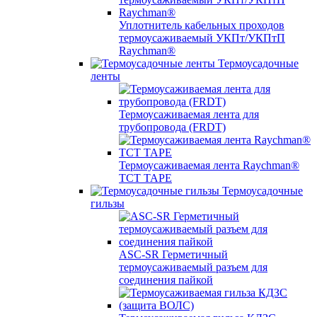
Уплотнитель кабельных проходов
термоусаживаемый УКПт/УКПтП
Raychman®
Термоусадочные
ленты
Термоусаживаемая лента для
трубопровода (FRDT)
Термоусаживаемая лента Raychman®
TCT TAPE
Термоусадочные
гильзы
ASC‐SR Герметичный
термоусаживаемый разъем для
соединения пайкой