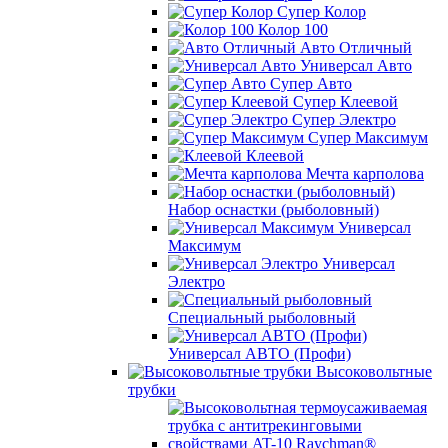
Супер Колор
Колор 100
Авто Отличный
Универсал Авто
Супер Авто
Супер Клеевой
Супер Электро
Супер Максимум
Клеевой
Мечта карполова
Набор оснастки (рыболовный)
Универсал
Максимум
Универсал
Электро
Специальный рыболовный
Универсал АВТО (Профи)
Высоковольтные
трубки