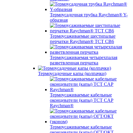
Термоусадочная трубка Raychman® Y-
образная
Термоусаживаемые шестипалые
перчатки Raychman® ТСТ СВ6
Термоусаживаемая четырехпалая
разветвленная перчатка
Термоусадочные капы (колпачки)
Термоусаживаемые кабельные
оконцеватели (капы) ТCT CAP
Raychman®
Термоусаживаемые кабельные
оконцеватели (капы) ОГТ/ОКТ