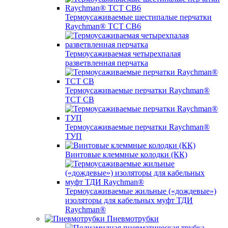
Термоусаживаемые шестипалые перчатки
Raychman® ТСТ СВ6
Термоусаживаемая четырехпалая
разветвленная перчатка
Термоусаживаемые перчатки Raychman®
TCT CB
Термоусаживаемые перчатки Raychman®
ТУП
Винтовые клеммные колодки (КК)
Термоусаживаемые жильные («дождевые»)
изоляторы для кабельных муфт ТДИ
Raychman®
Пневмотрубки