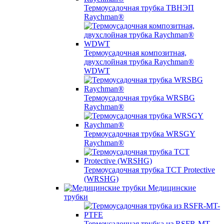
Термоусадочная трубка ТВНЭП
Raychman®
Термоусадочная композитная,
двухслойная трубка Raychman®
WDWT
Термоусадочная трубка WRSBG
Raychman®
Термоусадочная трубка WRSGY
Raychman®
Термоусадочная трубка TCT Protective
(WRSHG)
Медицинские
трубки
Термоусадочная трубка из RSFR-MT-