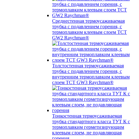
Среднестенная термоусаживаемая
трубка c подавлением горения, с
термоплавким клеевым слоем TCT
GW2 Raychman®
Толстостенная термоусаживаемая
трубка c подавлением горения, с
внутренним термоплавким клеевым
слоем TCT GW3 Raychman®
Тонкостенная термоусаживаемая
трубка стандартного класса ТУТ К с
термоплавким герметизирующим
клеевым слоем, не подавляющая
горения