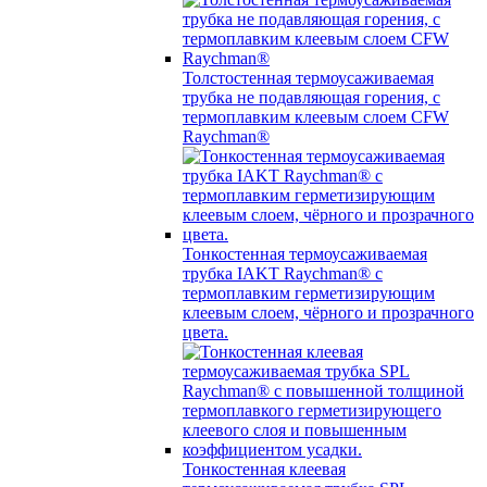
Толстостенная термоусаживаемая
трубка не подавляющая горения, с
термоплавким клеевым слоем CFW
Raychman®
Тонкостенная термоусаживаемая
трубка IAKT Raychman® с
термоплавким герметизирующим
клеевым слоем, чёрного и прозрачного
цвета.
Тонкостенная клеевая