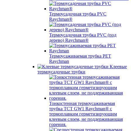
Термоусадочная трубка PVC
Raychman®
Термоусадочная трубка PVC (под
дерево) Raychman®
Термоусаживаемая трубка PET
Raychman
Клеевые
термоусадочные трубки
Тонкостенная термоусаживаемая
трубка TCT GW1 Raychman® с
термоплавким герметизирующим
клеевым слоем, не поддерживающая
горения.