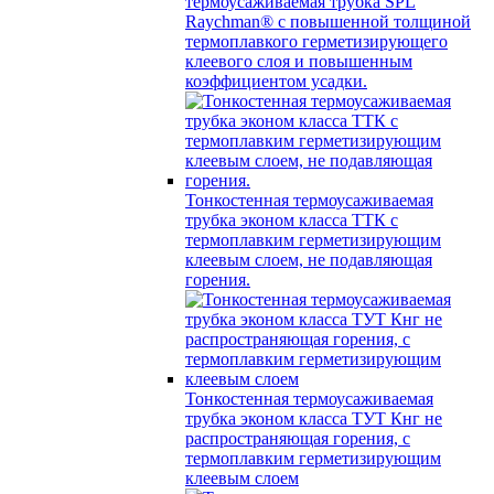
термоусаживаемая трубка SPL
Raychman® с повышенной толщиной
термоплавкого герметизирующего
клеевого слоя и повышенным
коэффициентом усадки.
Тонкостенная термоусаживаемая
трубка эконом класса ТТК с
термоплавким герметизирующим
клеевым слоем, не подавляющая
горения.
Тонкостенная термоусаживаемая
трубка эконом класса ТУТ Кнг не
распространяющая горения, с
термоплавким герметизирующим
клеевым слоем