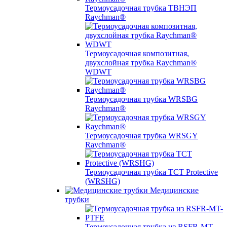
Термоусадочная трубка ТВНЭП
Raychman®
Термоусадочная композитная,
двухслойная трубка Raychman®
WDWT
Термоусадочная трубка WRSBG
Raychman®
Термоусадочная трубка WRSGY
Raychman®
Термоусадочная трубка TCT Protective
(WRSHG)
Медицинские
трубки
Термоусадочная трубка из RSFR-MT-