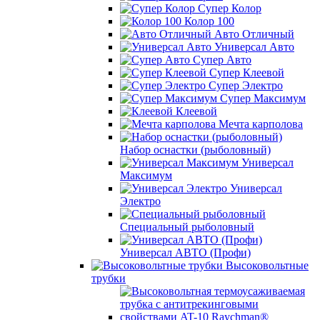
Супер Колор
Колор 100
Авто Отличный
Универсал Авто
Супер Авто
Супер Клеевой
Супер Электро
Супер Максимум
Клеевой
Мечта карполова
Набор оснастки (рыболовный)
Универсал
Максимум
Универсал
Электро
Специальный рыболовный
Универсал АВТО (Профи)
Высоковольтные
трубки