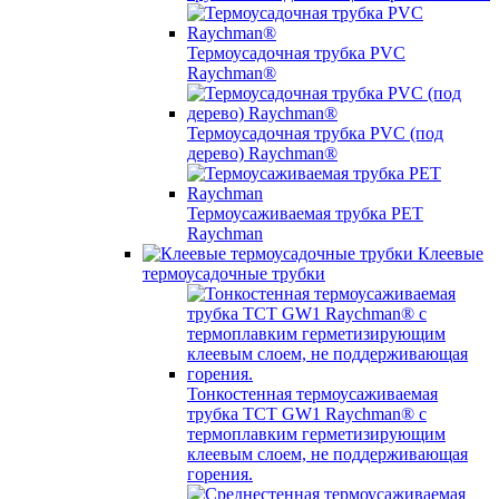
Термоусадочная трубка PVC
Raychman®
Термоусадочная трубка PVC (под
дерево) Raychman®
Термоусаживаемая трубка PET
Raychman
Клеевые
термоусадочные трубки
Тонкостенная термоусаживаемая
трубка TCT GW1 Raychman® с
термоплавким герметизирующим
клеевым слоем, не поддерживающая
горения.