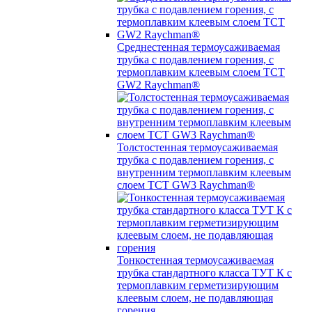
Среднестенная термоусаживаемая
трубка c подавлением горения, с
термоплавким клеевым слоем TCT
GW2 Raychman®
Толстостенная термоусаживаемая
трубка c подавлением горения, с
внутренним термоплавким клеевым
слоем TCT GW3 Raychman®
Тонкостенная термоусаживаемая
трубка стандартного класса ТУТ К с
термоплавким герметизирующим
клеевым слоем, не подавляющая
горения