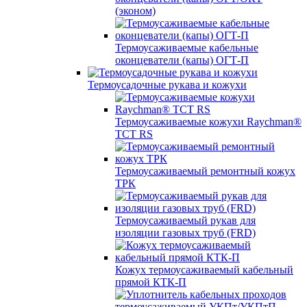
(эконом)
Термоусаживаемые кабельные
оконцеватели (капы) ОГТ-П
Термоусадочные рукава и кожухи
Термоусаживаемые кожухи Raychman®
TCT RS
Термоусаживаемый ремонтный кожух
ТРК
Термоусаживаемый рукав для
изоляции газовых труб (FRD)
Кожух термоусаживаемый кабельный
прямой КТК-П