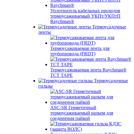
Уплотнитель кабельных проходов
термоусаживаемый УКПт/УКПтП
Raychman®
Термоусадочные
ленты
Термоусаживаемая лента для
трубопровода (FRDT)
Термоусаживаемая лента Raychman®
TCT TAPE
Термоусадочные
гильзы
ASC‐SR Герметичный
термоусаживаемый разъем для
соединения пайкой