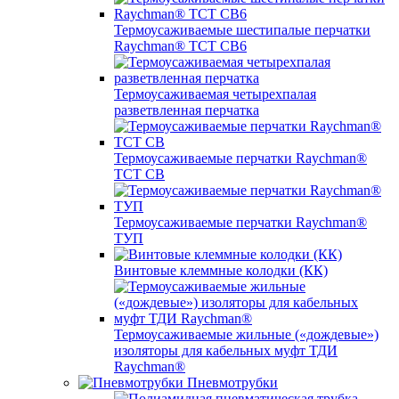
Термоусаживаемые шестипалые перчатки
Raychman® ТСТ СВ6
Термоусаживаемая четырехпалая
разветвленная перчатка
Термоусаживаемые перчатки Raychman®
TCT CB
Термоусаживаемые перчатки Raychman®
ТУП
Винтовые клеммные колодки (КК)
Термоусаживаемые жильные («дождевые»)
изоляторы для кабельных муфт ТДИ
Raychman®
Пневмотрубки