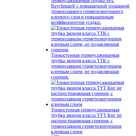
термоусаживаемая трубка SPL
Raychman® с повышенной толщиной
термоплавкого герметизирующего
клеевого слоя и повышенным
коэффициентом усадки.
Тонкостенная термоусаживаемая
трубка эконом класса ТТК с
термоплавким герметизирующим
клеевым слоем, не подавляющая
горения.
Тонкостенная термоусаживаемая
трубка эконом класса ТУТ Кнг не
распространяющая горения, с
термоплавким герметизирующим
клеевым слоем