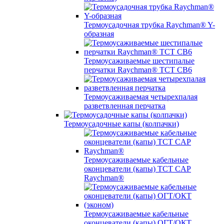
Термоусадочная трубка Raychman® Y-
образная
Термоусаживаемые шестипалые
перчатки Raychman® ТСТ СВ6
Термоусаживаемая четырехпалая
разветвленная перчатка
Термоусадочные капы (колпачки)
Термоусаживаемые кабельные
оконцеватели (капы) ТCT CAP
Raychman®
Термоусаживаемые кабельные
оконцеватели (капы) ОГТ/ОКТ