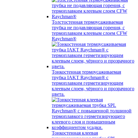
Толстостенная термоусаживаемая
трубка не подавляющая горения, с
термоплавким клеевым слоем CFW
Raychman®
Тонкостенная термоусаживаемая
трубка IAKT Raychman® с
термоплавким герметизирующим
клеевым слоем, чёрного и прозрачного
цвета.
Тонкостенная клеевая