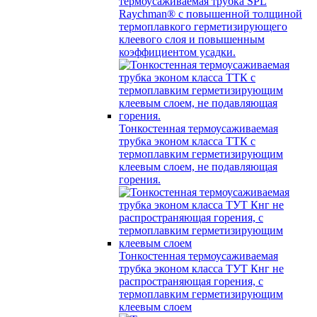
термоусаживаемая трубка SPL
Raychman® с повышенной толщиной
термоплавкого герметизирующего
клеевого слоя и повышенным
коэффициентом усадки.
Тонкостенная термоусаживаемая
трубка эконом класса ТТК с
термоплавким герметизирующим
клеевым слоем, не подавляющая
горения.
Тонкостенная термоусаживаемая
трубка эконом класса ТУТ Кнг не
распространяющая горения, с
термоплавким герметизирующим
клеевым слоем