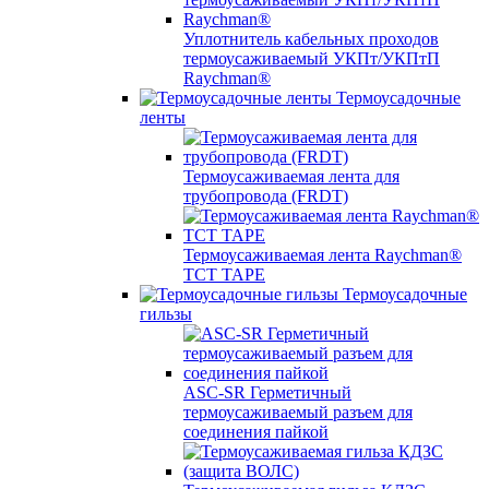
Уплотнитель кабельных проходов
термоусаживаемый УКПт/УКПтП
Raychman®
Термоусадочные
ленты
Термоусаживаемая лента для
трубопровода (FRDT)
Термоусаживаемая лента Raychman®
TCT TAPE
Термоусадочные
гильзы
ASC‐SR Герметичный
термоусаживаемый разъем для
соединения пайкой