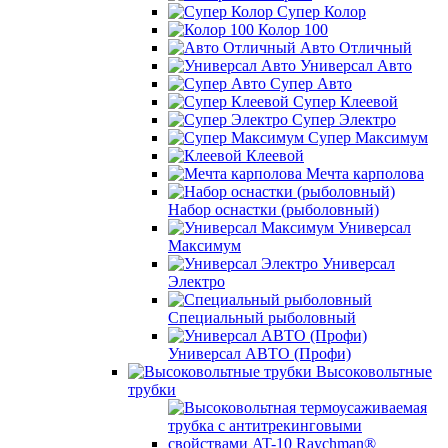
Супер Колор
Колор 100
Авто Отличный
Универсал Авто
Супер Авто
Супер Клеевой
Супер Электро
Супер Максимум
Клеевой
Мечта карполова
Набор оснастки (рыболовный)
Универсал
Максимум
Универсал
Электро
Специальный рыболовный
Универсал АВТО (Профи)
Высоковольтные
трубки