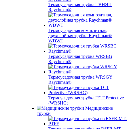
Термоусадочная трубка ТВНЭП
Raychman®
Термоусадочная композитная,
двухслойная трубка Raychman®
WDWT
Термоусадочная трубка WRSBG
Raychman®
Термоусадочная трубка WRSGY
Raychman®
Термоусадочная трубка TCT Protective
(WRSHG)
Медицинские
трубки
Термоусадочная трубка из RSFR-MT-