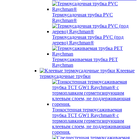
Термоусадочная трубка PVC
Raychman®
Термоусадочная трубка PVC (под
дерево) Raychman®
Термоусаживаемая трубка PET
Raychman
Клеевые
термоусадочные трубки
Тонкостенная термоусаживаемая
трубка TCT GW1 Raychman® с
термоплавким герметизирующим
клеевым слоем, не поддерживающая
горения.