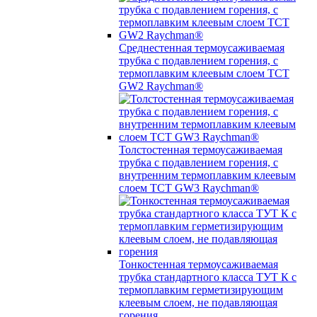
Среднестенная термоусаживаемая
трубка c подавлением горения, с
термоплавким клеевым слоем TCT
GW2 Raychman®
Толстостенная термоусаживаемая
трубка c подавлением горения, с
внутренним термоплавким клеевым
слоем TCT GW3 Raychman®
Тонкостенная термоусаживаемая
трубка стандартного класса ТУТ К с
термоплавким герметизирующим
клеевым слоем, не подавляющая
горения