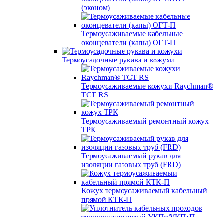
(эконом)
Термоусаживаемые кабельные
оконцеватели (капы) ОГТ-П
Термоусадочные рукава и кожухи
Термоусаживаемые кожухи Raychman®
TCT RS
Термоусаживаемый ремонтный кожух
ТРК
Термоусаживаемый рукав для
изоляции газовых труб (FRD)
Кожух термоусаживаемый кабельный
прямой КТК-П