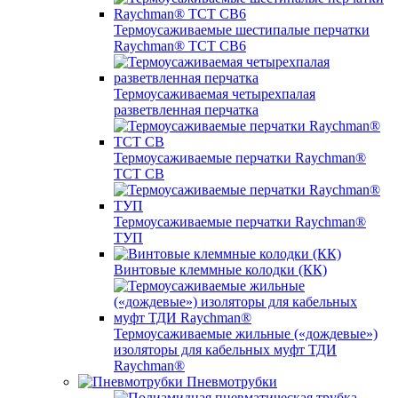
Термоусаживаемые шестипалые перчатки
Raychman® ТСТ СВ6
Термоусаживаемая четырехпалая
разветвленная перчатка
Термоусаживаемые перчатки Raychman®
TCT CB
Термоусаживаемые перчатки Raychman®
ТУП
Винтовые клеммные колодки (КК)
Термоусаживаемые жильные («дождевые»)
изоляторы для кабельных муфт ТДИ
Raychman®
Пневмотрубки