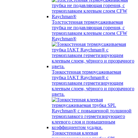
Толстостенная термоусаживаемая
трубка не подавляющая горения, с
термоплавким клеевым слоем CFW
Raychman®
Тонкостенная термоусаживаемая
трубка IAKT Raychman® с
термоплавким герметизирующим
клеевым слоем, чёрного и прозрачного
цвета.
Тонкостенная клеевая