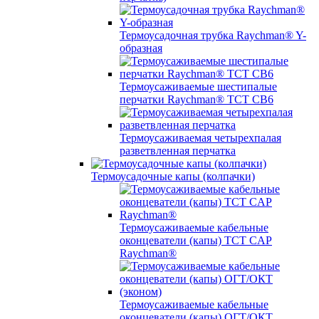
Термоусадочная трубка Raychman® Y-
образная
Термоусаживаемые шестипалые
перчатки Raychman® ТСТ СВ6
Термоусаживаемая четырехпалая
разветвленная перчатка
Термоусадочные капы (колпачки)
Термоусаживаемые кабельные
оконцеватели (капы) ТCT CAP
Raychman®
Термоусаживаемые кабельные
оконцеватели (капы) ОГТ/ОКТ