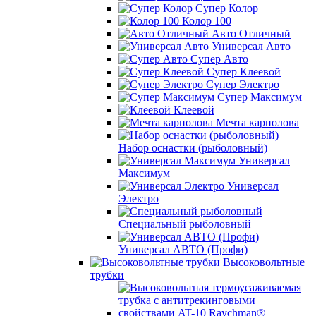
Супер Колор
Колор 100
Авто Отличный
Универсал Авто
Супер Авто
Супер Клеевой
Супер Электро
Супер Максимум
Клеевой
Мечта карполова
Набор оснастки (рыболовный)
Универсал
Максимум
Универсал
Электро
Специальный рыболовный
Универсал АВТО (Профи)
Высоковольтные
трубки