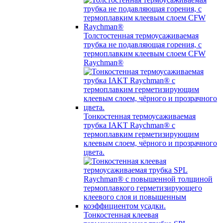
Толстостенная термоусаживаемая
трубка не подавляющая горения, с
термоплавким клеевым слоем CFW
Raychman®
Тонкостенная термоусаживаемая
трубка IAKT Raychman® с
термоплавким герметизирующим
клеевым слоем, чёрного и прозрачного
цвета.
Тонкостенная клеевая