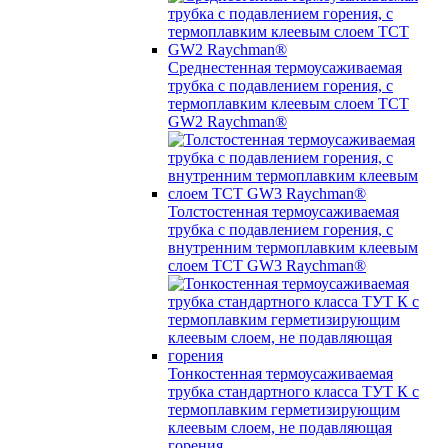
Среднестенная термоусаживаемая
трубка c подавлением горения, с
термоплавким клеевым слоем TCT
GW2 Raychman®
Толстостенная термоусаживаемая
трубка c подавлением горения, с
внутренним термоплавким клеевым
слоем TCT GW3 Raychman®
Тонкостенная термоусаживаемая
трубка стандартного класса ТУТ К с
термоплавким герметизирующим
клеевым слоем, не подавляющая
горения