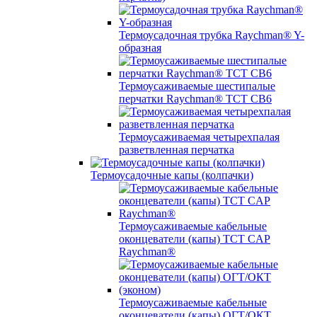
Термоусадочная трубка Raychman® Y-
образная
Термоусаживаемые шестипалые
перчатки Raychman® ТСТ СВ6
Термоусаживаемая четырехпалая
разветвленная перчатка
Термоусадочные капы (колпачки)
Термоусаживаемые кабельные
оконцеватели (капы) ТCT CAP
Raychman®
Термоусаживаемые кабельные
оконцеватели (капы) ОГТ/ОКТ