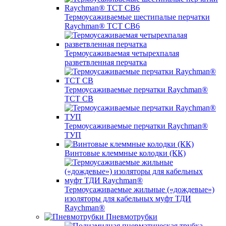
Термоусаживаемые шестипалые перчатки
Raychman® ТСТ СВ6
Термоусаживаемая четырехпалая
разветвленная перчатка
Термоусаживаемые перчатки Raychman®
TCT CB
Термоусаживаемые перчатки Raychman®
ТУП
Винтовые клеммные колодки (КК)
Термоусаживаемые жильные («дождевые»)
изоляторы для кабельных муфт ТДИ
Raychman®
Пневмотрубки