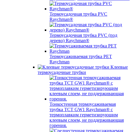
Термоусадочная трубка PVC
Raychman®
Термоусадочная трубка PVC (под
дерево) Raychman®
Термоусаживаемая трубка PET
Raychman
Клеевые
термоусадочные трубки
Тонкостенная термоусаживаемая
трубка TCT GW1 Raychman® с
термоплавким герметизирующим
клеевым слоем, не поддерживающая
горения.