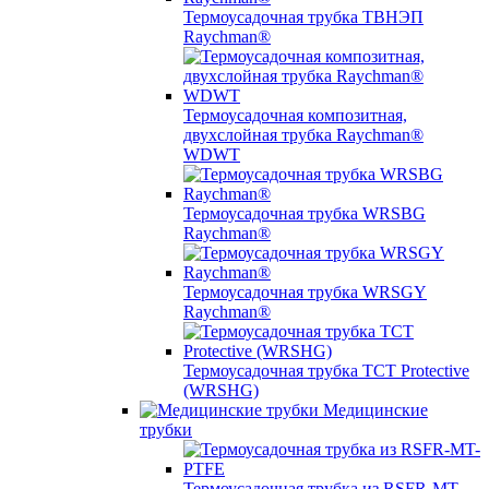
Термоусадочная трубка ТВНЭП
Raychman®
Термоусадочная композитная,
двухслойная трубка Raychman®
WDWT
Термоусадочная трубка WRSBG
Raychman®
Термоусадочная трубка WRSGY
Raychman®
Термоусадочная трубка TCT Protective
(WRSHG)
Медицинские
трубки
Термоусадочная трубка из RSFR-MT-