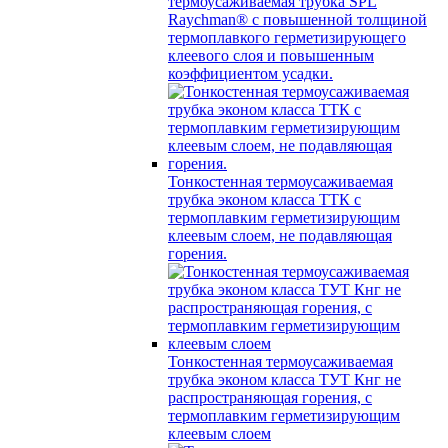
термоусаживаемая трубка SPL
Raychman® с повышенной толщиной
термоплавкого герметизирующего
клеевого слоя и повышенным
коэффициентом усадки.
Тонкостенная термоусаживаемая
трубка эконом класса ТТК с
термоплавким герметизирующим
клеевым слоем, не подавляющая
горения.
Тонкостенная термоусаживаемая
трубка эконом класса ТУТ Кнг не
распространяющая горения, с
термоплавким герметизирующим
клеевым слоем