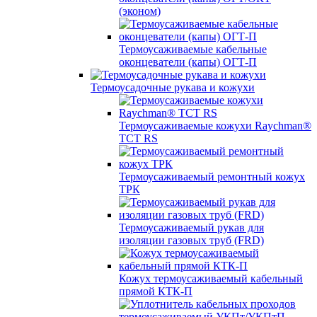
(эконом)
Термоусаживаемые кабельные
оконцеватели (капы) ОГТ-П
Термоусадочные рукава и кожухи
Термоусаживаемые кожухи Raychman®
TCT RS
Термоусаживаемый ремонтный кожух
ТРК
Термоусаживаемый рукав для
изоляции газовых труб (FRD)
Кожух термоусаживаемый кабельный
прямой КТК-П