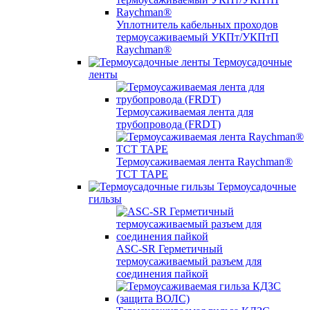
Уплотнитель кабельных проходов
термоусаживаемый УКПт/УКПтП
Raychman®
Термоусадочные
ленты
Термоусаживаемая лента для
трубопровода (FRDT)
Термоусаживаемая лента Raychman®
TCT TAPE
Термоусадочные
гильзы
ASC‐SR Герметичный
термоусаживаемый разъем для
соединения пайкой