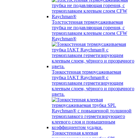
Толстостенная термоусаживаемая
трубка не подавляющая горения, с
термоплавким клеевым слоем CFW
Raychman®
Тонкостенная термоусаживаемая
трубка IAKT Raychman® с
термоплавким герметизирующим
клеевым слоем, чёрного и прозрачного
цвета.
Тонкостенная клеевая