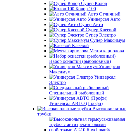
Супер Колор
Колор 100
Авто Отличный
Универсал Авто
Супер Авто
Супер Клеевой
Супер Электро
Супер Максимум
Клеевой
Мечта карполова
Набор оснастки (рыболовный)
Универсал
Максимум
Универсал
Электро
Специальный рыболовный
Универсал АВТО (Профи)
Высоковольтные
трубки