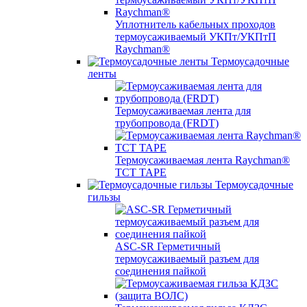
Уплотнитель кабельных проходов
термоусаживаемый УКПт/УКПтП
Raychman®
Термоусадочные
ленты
Термоусаживаемая лента для
трубопровода (FRDT)
Термоусаживаемая лента Raychman®
TCT TAPE
Термоусадочные
гильзы
ASC‐SR Герметичный
термоусаживаемый разъем для
соединения пайкой