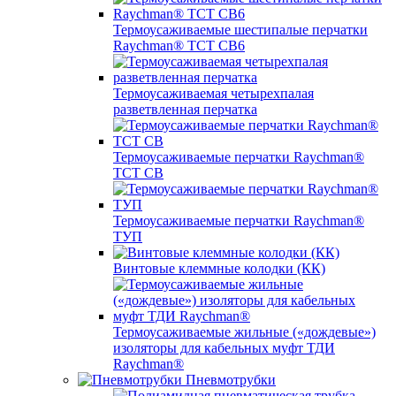
Термоусаживаемые шестипалые перчатки
Raychman® ТСТ СВ6
Термоусаживаемая четырехпалая
разветвленная перчатка
Термоусаживаемые перчатки Raychman®
TCT CB
Термоусаживаемые перчатки Raychman®
ТУП
Винтовые клеммные колодки (КК)
Термоусаживаемые жильные («дождевые»)
изоляторы для кабельных муфт ТДИ
Raychman®
Пневмотрубки