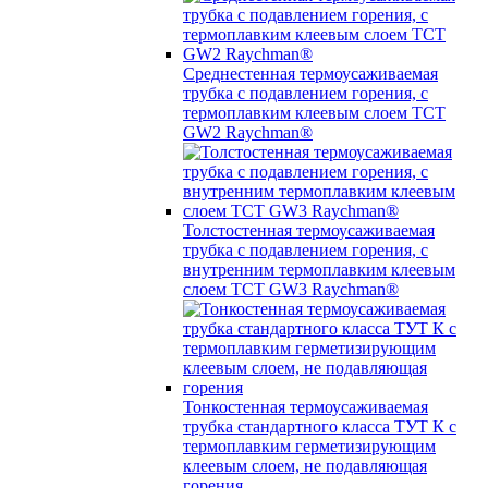
Среднестенная термоусаживаемая
трубка c подавлением горения, с
термоплавким клеевым слоем TCT
GW2 Raychman®
Толстостенная термоусаживаемая
трубка c подавлением горения, с
внутренним термоплавким клеевым
слоем TCT GW3 Raychman®
Тонкостенная термоусаживаемая
трубка стандартного класса ТУТ К с
термоплавким герметизирующим
клеевым слоем, не подавляющая
горения