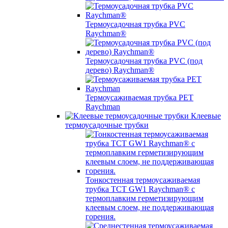
Термоусадочная трубка PVC
Raychman®
Термоусадочная трубка PVC (под
дерево) Raychman®
Термоусаживаемая трубка PET
Raychman
Клеевые
термоусадочные трубки
Тонкостенная термоусаживаемая
трубка TCT GW1 Raychman® с
термоплавким герметизирующим
клеевым слоем, не поддерживающая
горения.