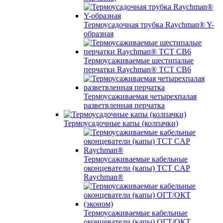
Термоусадочная трубка Raychman® Y-
образная
Термоусаживаемые шестипалые
перчатки Raychman® ТСТ СВ6
Термоусаживаемая четырехпалая
разветвленная перчатка
Термоусадочные капы (колпачки)
Термоусаживаемые кабельные
оконцеватели (капы) ТCT CAP
Raychman®
Термоусаживаемые кабельные
оконцеватели (капы) ОГТ/ОКТ