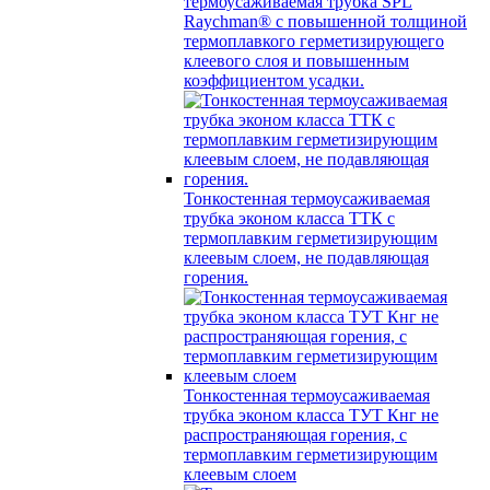
термоусаживаемая трубка SPL
Raychman® с повышенной толщиной
термоплавкого герметизирующего
клеевого слоя и повышенным
коэффициентом усадки.
Тонкостенная термоусаживаемая
трубка эконом класса ТТК с
термоплавким герметизирующим
клеевым слоем, не подавляющая
горения.
Тонкостенная термоусаживаемая
трубка эконом класса ТУТ Кнг не
распространяющая горения, с
термоплавким герметизирующим
клеевым слоем