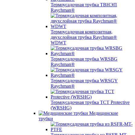
Термоусадочная трубка ТВНЭП
Raychman®
Термоусадочная композитная,
двухслойная трубка Raychman®
WDWT
Термоусадочная трубка WRSBG
Raychman®
Термоусадочная трубка WRSGY
Raychman®
Термоусадочная трубка TCT Protective
(WRSHG)
Медицинские
трубки
Термоусадочная трубка из RSFR-MT-