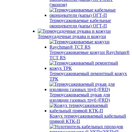
(эконом)
Термоусаживаемые кабельные
оконцеватели (капы) ОГТ-П
Термоусадочные рукава и кожухи
Термоусаживаемые кожухи Raychman®
TCT RS
Термоусаживаемый ремонтный кожух
ТРК
Термоусаживаемый рукав для
изоляции газовых труб (FRD)
Кожух термоусаживаемый кабельный
прямой КТК-П