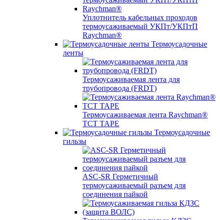
Уплотнитель кабельных проходов
термоусаживаемый УКПт/УКПтП
Raychman®
Термоусадочные
ленты
Термоусаживаемая лента для
трубопровода (FRDT)
Термоусаживаемая лента Raychman®
TCT TAPE
Термоусадочные
гильзы
ASC‐SR Герметичный
термоусаживаемый разъем для
соединения пайкой