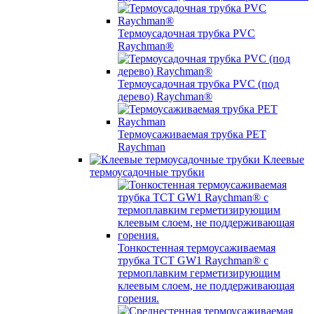
Термоусадочная трубка PVC
Raychman®
Термоусадочная трубка PVC (под
дерево) Raychman®
Термоусаживаемая трубка PET
Raychman
Клеевые
термоусадочные трубки
Тонкостенная термоусаживаемая
трубка TCT GW1 Raychman® с
термоплавким герметизирующим
клеевым слоем, не поддерживающая
горения.