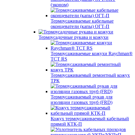
(эконом)
Термоусаживаемые кабельные
оконцеватели (капы) ОГТ-П
Термоусадочные рукава и кожухи
Термоусаживаемые кожухи Raychman®
TCT RS
Термоусаживаемый ремонтный кожух
ТРК
Термоусаживаемый рукав для
изоляции газовых труб (FRD)
Кожух термоусаживаемый кабельный
прямой КТК-П