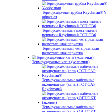
Термоусадочная трубка Raychman® Y-
образная
Термоусаживаемые шестипалые
перчатки Raychman® ТСТ СВ6
Термоусаживаемая четырехпалая
разветвленная перчатка
Термоусадочные капы (колпачки)
Термоусаживаемые кабельные
оконцеватели (капы) ТCT CAP
Raychman®
Термоусаживаемые кабельные
оконцеватели (капы) ОГТ/ОКТ