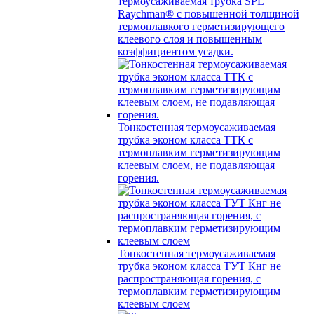
термоусаживаемая трубка SPL
Raychman® с повышенной толщиной
термоплавкого герметизирующего
клеевого слоя и повышенным
коэффициентом усадки.
Тонкостенная термоусаживаемая
трубка эконом класса ТТК с
термоплавким герметизирующим
клеевым слоем, не подавляющая
горения.
Тонкостенная термоусаживаемая
трубка эконом класса ТУТ Кнг не
распространяющая горения, с
термоплавким герметизирующим
клеевым слоем