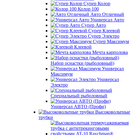
Супер Колор
Колор 100
Авто Отличный
Универсал Авто
Супер Авто
Супер Клеевой
Супер Электро
Супер Максимум
Клеевой
Мечта карполова
Набор оснастки (рыболовный)
Универсал
Максимум
Универсал
Электро
Специальный рыболовный
Универсал АВТО (Профи)
Высоковольтные
трубки