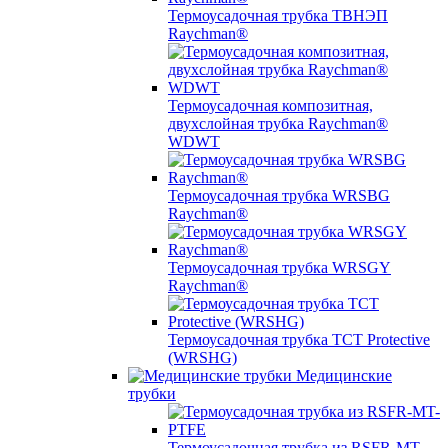
Термоусадочная трубка ТВНЭП
Raychman®
Термоусадочная композитная,
двухслойная трубка Raychman®
WDWT
Термоусадочная трубка WRSBG
Raychman®
Термоусадочная трубка WRSGY
Raychman®
Термоусадочная трубка TCT Protective
(WRSHG)
Медицинские
трубки
Термоусадочная трубка из RSFR-MT-