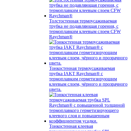
Толстостенная термоусаживаемая
трубка не подавляющая горения, с
термоплавким клеевым слоем CFW
Raychman®
Тонкостенная термоусаживаемая
трубка IAKT Raychman® с
термоплавким герметизирующим
клеевым слоем, чёрного и прозрачного
цвета.
Тонкостенная клеевая