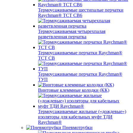
Термоусаживаемые шестипалые перчатки
Raychman® ТСТ СВ6
Термоусаживаемая четырехпалая
разветвленная перчатка
Термоусаживаемые перчатки Raychman®
TCT CB
Термоусаживаемые перчатки Raychman®
ТУП
Винтовые клеммные колодки (КК)
Термоусаживаемые жильные («дождевые»)
изоляторы для кабельных муфт ТДИ
Raychman®
Пневмотрубки