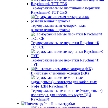
Термоусаживаемые шестипалые перчатки
Raychman® ТСТ СВ6
Термоусаживаемая четырехпалая
разветвленная перчатка
Термоусаживаемые перчатки Raychman®
TCT CB
Термоусаживаемые перчатки Raychman®
ТУП
Винтовые клеммные колодки (КК)
Термоусаживаемые жильные («дождевые»)
изоляторы для кабельных муфт ТДИ
Raychman®
Пневмотрубки