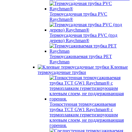
Термоусадочная трубка PVC
Raychman®
Термоусадочная трубка PVC (под
дерево) Raychman®
Термоусаживаемая трубка PET
Raychman
Клеевые
термоусадочные трубки
Тонкостенная термоусаживаемая
трубка TCT GW1 Raychman® с
термоплавким герметизирующим
клеевым слоем, не поддерживающая
горения.