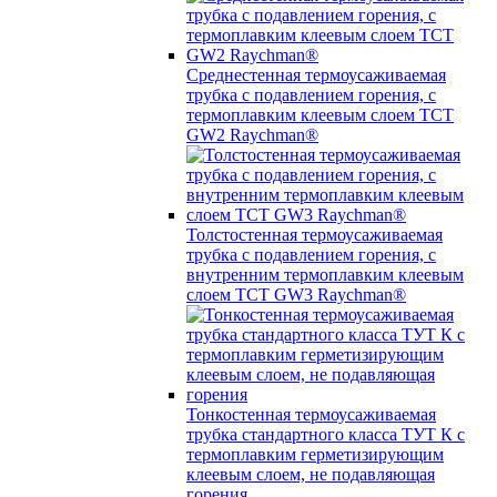
Среднестенная термоусаживаемая
трубка c подавлением горения, с
термоплавким клеевым слоем TCT
GW2 Raychman®
Толстостенная термоусаживаемая
трубка c подавлением горения, с
внутренним термоплавким клеевым
слоем TCT GW3 Raychman®
Тонкостенная термоусаживаемая
трубка стандартного класса ТУТ К с
термоплавким герметизирующим
клеевым слоем, не подавляющая
горения