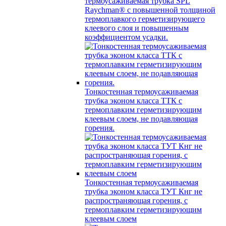
термоусаживаемая трубка SPL
Raychman® с повышенной толщиной
термоплавкого герметизирующего
клеевого слоя и повышенным
коэффициентом усадки.
Тонкостенная термоусаживаемая
трубка эконом класса ТТК с
термоплавким герметизирующим
клеевым слоем, не подавляющая
горения.
Тонкостенная термоусаживаемая
трубка эконом класса ТУТ Кнг не
распространяющая горения, с
термоплавким герметизирующим
клеевым слоем