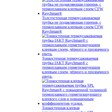
Толстостенная термоусаживаемая
трубка не подавляющая горения, с
термоплавким клеевым слоем CFW
Raychman®
Тонкостенная термоусаживаемая
трубка IAKT Raychman® с
термоплавким герметизирующим
клеевым слоем, чёрного и прозрачного
цвета.
Тонкостенная клеевая