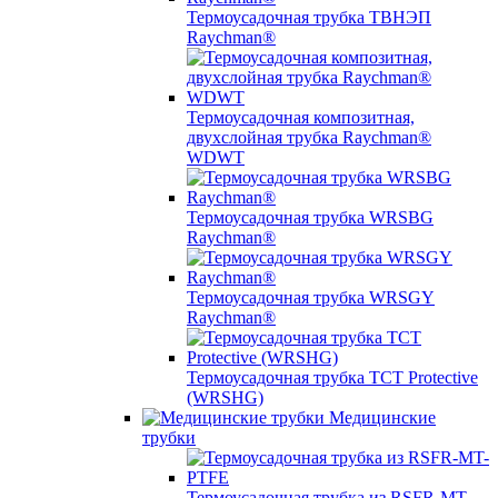
Термоусадочная трубка ТВНЭП
Raychman®
Термоусадочная композитная,
двухслойная трубка Raychman®
WDWT
Термоусадочная трубка WRSBG
Raychman®
Термоусадочная трубка WRSGY
Raychman®
Термоусадочная трубка TCT Protective
(WRSHG)
Медицинские
трубки
Термоусадочная трубка из RSFR-MT-