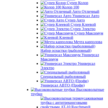
Супер Колор
Колор 100
Авто Отличный
Универсал Авто
Супер Авто
Супер Клеевой
Супер Электро
Супер Максимум
Клеевой
Мечта карполова
Набор оснастки (рыболовный)
Универсал
Максимум
Универсал
Электро
Специальный рыболовный
Универсал АВТО (Профи)
Высоковольтные
трубки