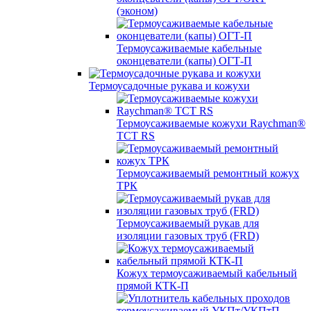
(эконом)
Термоусаживаемые кабельные
оконцеватели (капы) ОГТ-П
Термоусадочные рукава и кожухи
Термоусаживаемые кожухи Raychman®
TCT RS
Термоусаживаемый ремонтный кожух
ТРК
Термоусаживаемый рукав для
изоляции газовых труб (FRD)
Кожух термоусаживаемый кабельный
прямой КТК-П