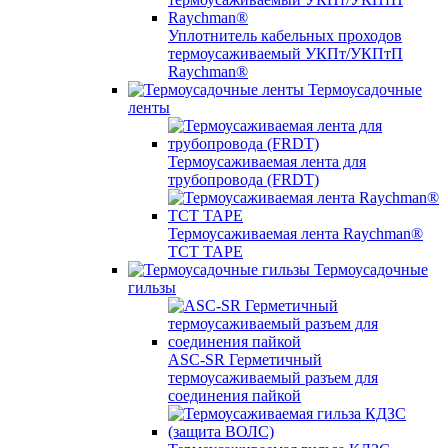
Уплотнитель кабельных проходов
термоусаживаемый УКПт/УКПтП
Raychman®
Термоусадочные
ленты
Термоусаживаемая лента для
трубопровода (FRDT)
Термоусаживаемая лента Raychman®
TCT TAPE
Термоусадочные
гильзы
ASC‐SR Герметичный
термоусаживаемый разъем для
соединения пайкой