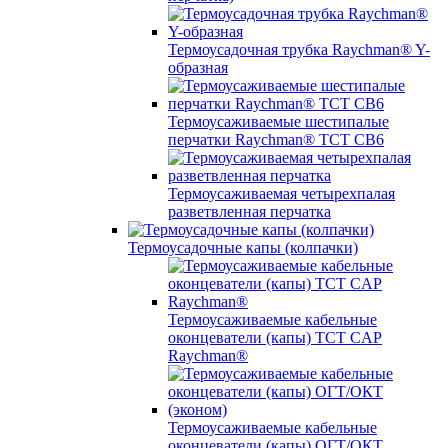
Термоусадочная трубка Raychman® Y-
образная
Термоусаживаемые шестипалые
перчатки Raychman® ТСТ СВ6
Термоусаживаемая четырехпалая
разветвленная перчатка
Термоусадочные капы (колпачки)
Термоусаживаемые кабельные
оконцеватели (капы) ТCT CAP
Raychman®
Термоусаживаемые кабельные
оконцеватели (капы) ОГТ/ОКТ