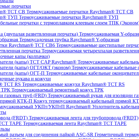
ериалы
емые перчатки
Термоусаживаемые перчатки Raychman® TCT CB
Термоусаживаемые перчатки Raychman® ТУП
ТПК (Эконом) 
Термоусаживаемая Y-образна
Термоусадочная трубка Raychman® Y-образная
Термоусаживаемые шестипалые перч
Термоусаживаемая четырехпалая разветвленн
очные капы (колпачки)
Термоусаживаемые кабельны
Термоусаживаемые кабельные о
Термоусаживаемые кабельные оконцевател
очные рукава и кожухи
Термоусаживаемые кожухи Raychman® TCT RS
Термоусаживаемый ремонтный кожух ТРК
Термоусаживаемый рукав для изоляции га
Кожух термоусаживаемый кабельный прямой К
Уплотнитель кабель
нты
Термоусаживаемая лента для трубопровода (FRDT)
Термоусаживаемая лента Raychman® TCT TAPE
льзы
ASC‐SR Герметичный термоус