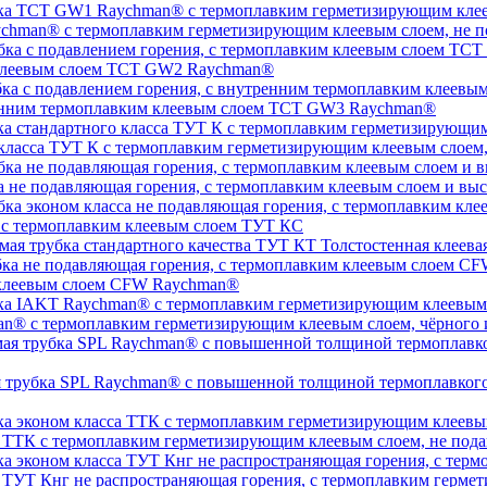
chman® с термоплавким герметизирующим клеевым слоем, не п
 клеевым слоем TCT GW2 Raychman®
тренним термоплавким клеевым слоем TCT GW3 Raychman®
 класса ТУТ К с термоплавким герметизирующим клеевым слоем
а не подавляющая горения, с термоплавким клеевым слоем и 
, с термоплавким клеевым слоем ТУТ КС
Толстостенная клеева
 клеевым слоем CFW Raychman®
n® с термоплавким герметизирующим клеевым слоем, чёрного и
ая трубка SPL Raychman® с повышенной толщиной термоплавког
а ТТК с термоплавким герметизирующим клеевым слоем, не под
а ТУТ Кнг не распространяющая горения, с термоплавким герм