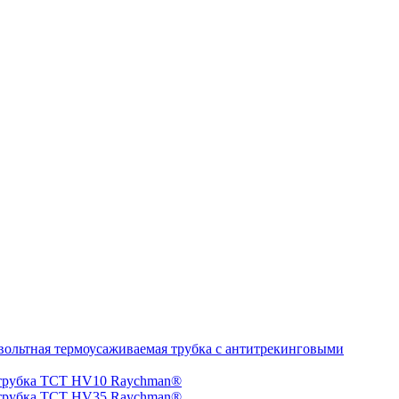
ольтная термоусаживаемая трубка с антитрекинговыми
 трубка TCT HV10 Raychman®
 трубка TCT HV35 Raychman®