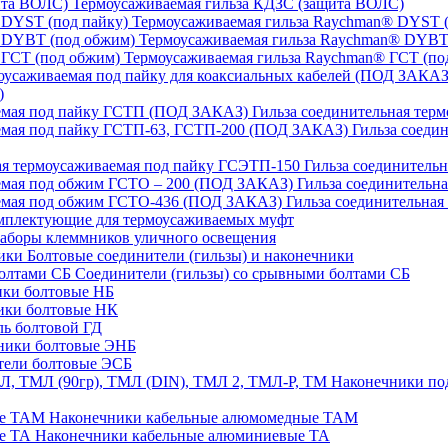
Термоусаживаемая гильза КДЗС (защита ВОЛС)
Термоусаживаемая гильза Raychman® DYST (
Термоусаживаемая гильза Raychman® DYBT
Термоусаживаемая гильза Raychman® ГСТ (по
)
Гильза соединительная тер
Гильза соеди
Гильза соединительн
Гильза соединительн
Гильза соединительна
плектующие для термоусаживаемых муфт
аборы клеммников уличного освещения
Болтовые соединители (гильзы) и наконечники
Соединители (гильзы) со срывными болтами СБ
ки болтовые НБ
ики болтовые НК
ь болтовой ГД
ники болтовые ЭНБ
ели болтовые ЭСБ
Наконечники под
Наконечники кабельные алюмомедные ТАМ
Наконечники кабельные алюминиевые ТА