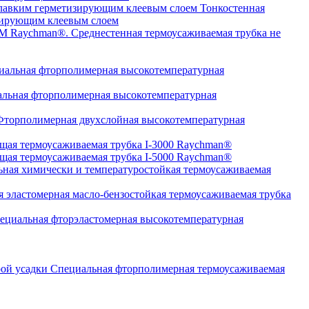
Тонкостенная
изирующим клеевым слоем
Среднестенная термоусаживаемая трубка не
альная фторполимерная высокотемпературная
льная фторполимерная высокотемпературная
торполимерная двухслойная высокотемпературная
щая термоусаживаемая трубка I-3000 Raychman®
щая термоусаживаемая трубка I-5000 Raychman®
ная химически и температуростойкая термоусаживаемая
 эластомерная масло-бензостойкая термоусаживаемая трубка
циальная фторэластомерная высокотемпературная
Специальная фторполимерная термоусаживаемая