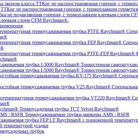
а ТТКнг не распространяющая горения, с термоплавким гермет
 клеевым слоем CFM Raychman®.
рименения
Специ
an®
Специа
n®
Ф
ychman®
Тонкостенная самозатухаю
Тонкостенная самозатухаю
Специаль
Специальная
Спе
man®
Термоусадочная трубка TCT Velvet Raychman®
Термоусаживаемые трубки-маркеры AMS / RSFR
й температурой усадки
моусадочных трубок