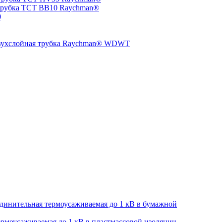
трубка TCT BB10 Raychman®
0
двухслойная трубка Raychman® WDWT
динительная термоусаживаемая до 1 кВ в бумажной
рмоусаживаемая до 1 кВ в пластмассовой изоляции