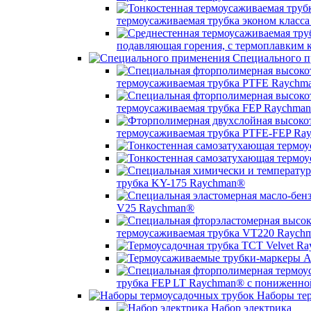
термоусаживаемая трубка эконом класс
подавляющая горения, с термоплавким
Специального п
термоусаживаемая трубка PTFE Raychm
термоусаживаемая трубка FEP Raychma
термоусаживаемая трубка PTFE-FEP Ra
трубка KY-175 Raychman®
V25 Raychman®
термоусаживаемая трубка VT220 Raych
трубка FEP LT Raychman® с пониженно
Наборы тер
Набор электрика