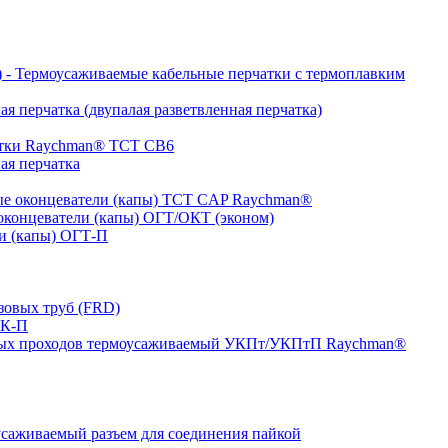
- Термоусаживаемые кабельные перчатки с термоплавким
я перчатка (двупалая разветвленная перчатка)
атки Raychman® ТСТ СВ6
ая перчатка
е оконцеватели (капы) ТCT CAP Raychman®
концеватели (капы) ОГТ/ОКТ (эконом)
и (капы) ОГТ-П
зовых труб (FRD)
ТК-П
ных проходов термоусаживаемый УКПт/УКПтП Raychman®
аживаемый разъем для соединения пайкой