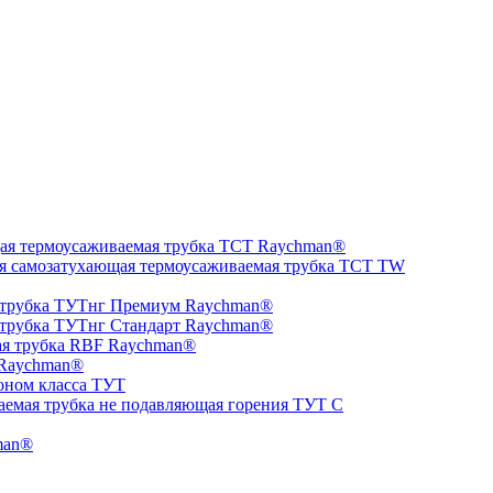
ая термоусаживаемая трубка ТCT Raychman®
я самозатухающая термоусаживаемая трубка ТCT TW
 трубка ТУТнг Премиум Raychman®
 трубка ТУТнг Стандарт Raychman®
ая трубка RBF Raychman®
 Raychman®
оном класса ТУТ
аемая трубка не подавляющая горения ТУТ С
man®