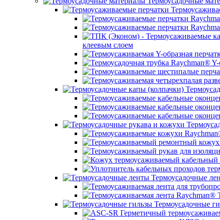
Термоусадочные мат
Термоусажива
клеевым слоем
Термоусад
Термоусад
Термоусадочные ле
Термоусадочные ги