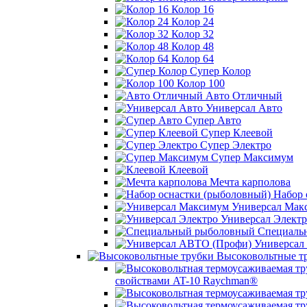
Колор 16
Колор 24
Колор 32
Колор 48
Колор 64
Супер Колор
Колор 100
Авто Отличный
Универсал Авто
Супер Авто
Супер Клеевой
Супер Электро
Супер Максимум
Клеевой
Мечта карполова
Набор 
Универсал Мак
Универсал Электр
Специаль
Универсал
Высоковольтные т
свойствами AT-10 Raychman®