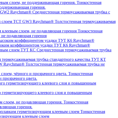
Тонкостенная
оддерживающая горения.
Среднестенная термоусаживаемая трубка c
Толстостенная термоусаживаемая
Тонкостенная
, не подавляющая горения
высоким коэффициентом усадки ТУТ К6 Raychman®
Среднестенная термоусаживаемая трубка
я термоусаживаемая трубка стандартного качества ТУТ КТ
Толстостенная термоусаживаемая трубка не
Тонкостенная
 прозрачного цвета.
о герметизирующего клеевого слоя и повышенным
Тонкостенная
авляющая горения.
Тонкостенная
етизирующим клеевым слоем