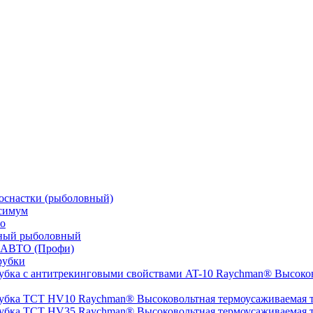
оснастки (рыболовный)
симум
о
ный рыболовный
 АВТО (Профи)
рубки
Высоков
Высоковольтная термоусаживаемая
Высоковольтная термоусаживаемая