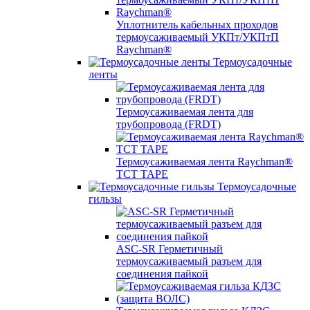
Уплотнитель кабельных проходов
термоусаживаемый УКПт/УКПтП
Raychman®
Термоусадочные
ленты
Термоусаживаемая лента для
трубопровода (FRDT)
Термоусаживаемая лента Raychman®
TCT TAPE
Термоусадочные
гильзы
ASC‐SR Герметичный
термоусаживаемый разъем для
соединения пайкой