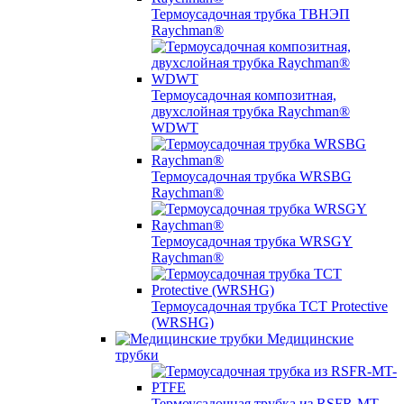
Термоусадочная трубка ТВНЭП
Raychman®
Термоусадочная композитная,
двухслойная трубка Raychman®
WDWT
Термоусадочная трубка WRSBG
Raychman®
Термоусадочная трубка WRSGY
Raychman®
Термоусадочная трубка TCT Protective
(WRSHG)
Медицинские
трубки
Термоусадочная трубка из RSFR-MT-