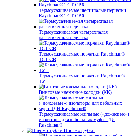
Термоусаживаемые шестипалые перчатки
Raychman® ТСТ СВ6
Термоусаживаемая четырехпалая
разветвленная перчатка
Термоусаживаемые перчатки Raychman®
TCT CB
Термоусаживаемые перчатки Raychman®
ТУП
Винтовые клеммные колодки (КК)
Термоусаживаемые жильные («дождевые»)
изоляторы для кабельных муфт ТДИ
Raychman®
Пневмотрубки