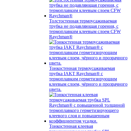
Толстостенная термоусаживаемая
трубка не подавляющая горения, с
термоплавким клеевым слоем CFW
Raychman®
Тонкостенная термоусаживаемая
трубка IAKT Raychman® с
термоплавким герметизирующим
клеевым слоем, чёрного и прозрачного
цвета.
Тонкостенная клеевая