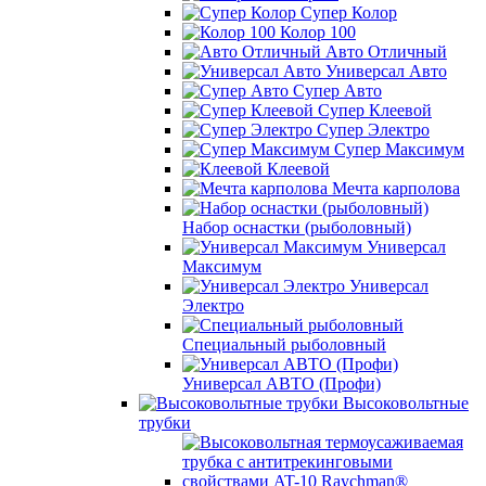
Супер Колор
Колор 100
Авто Отличный
Универсал Авто
Супер Авто
Супер Клеевой
Супер Электро
Супер Максимум
Клеевой
Мечта карполова
Набор оснастки (рыболовный)
Универсал
Максимум
Универсал
Электро
Специальный рыболовный
Универсал АВТО (Профи)
Высоковольтные
трубки