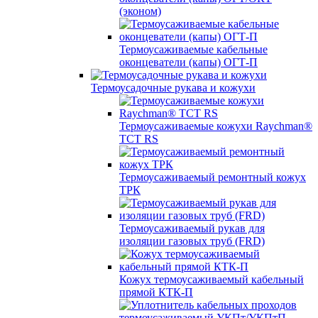
(эконом)
Термоусаживаемые кабельные
оконцеватели (капы) ОГТ-П
Термоусадочные рукава и кожухи
Термоусаживаемые кожухи Raychman®
TCT RS
Термоусаживаемый ремонтный кожух
ТРК
Термоусаживаемый рукав для
изоляции газовых труб (FRD)
Кожух термоусаживаемый кабельный
прямой КТК-П