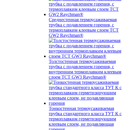
Среднестенная термоусаживаемая
трубка c подавлением горения, с
термоплавким клеевым слоем TCT
GW2 Raychman®
Толстостенная термоусаживаемая
трубка c подавлением горения, с
внутренним термоплавким клеевым
слоем TCT GW3 Raychman®
Тонкостенная термоусаживаемая
трубка стандартного класса ТУТ К с
термоплавким герметизирующим
клеевым слоем, не подавляющая
горения