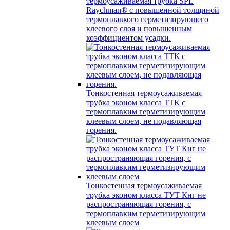
термоусаживаемая трубка SPL
Raychman® с повышенной толщиной
термоплавкого герметизирующего
клеевого слоя и повышенным
коэффициентом усадки.
Тонкостенная термоусаживаемая
трубка эконом класса ТТК с
термоплавким герметизирующим
клеевым слоем, не подавляющая
горения.
Тонкостенная термоусаживаемая
трубка эконом класса ТУТ Кнг не
распространяющая горения, с
термоплавким герметизирующим
клеевым слоем