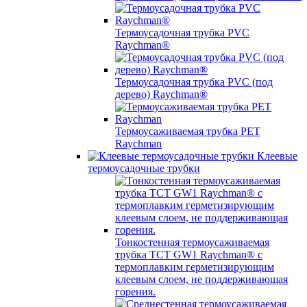
Термоусадочная трубка PVC
Raychman®
Термоусадочная трубка PVC (под
дерево) Raychman®
Термоусаживаемая трубка PET
Raychman
Клеевые
термоусадочные трубки
Тонкостенная термоусаживаемая
трубка TCT GW1 Raychman® с
термоплавким герметизирующим
клеевым слоем, не поддерживающая
горения.