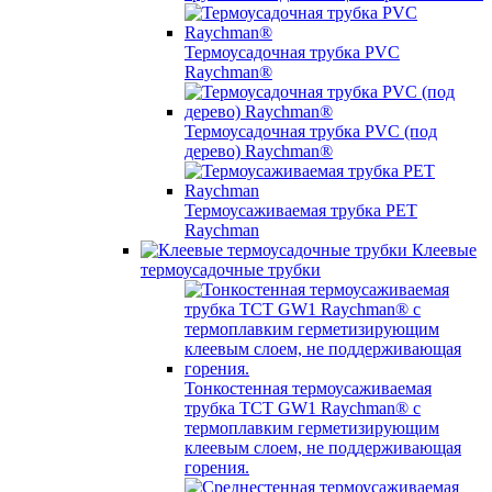
Термоусадочная трубка PVC
Raychman®
Термоусадочная трубка PVC (под
дерево) Raychman®
Термоусаживаемая трубка PET
Raychman
Клеевые
термоусадочные трубки
Тонкостенная термоусаживаемая
трубка TCT GW1 Raychman® с
термоплавким герметизирующим
клеевым слоем, не поддерживающая
горения.