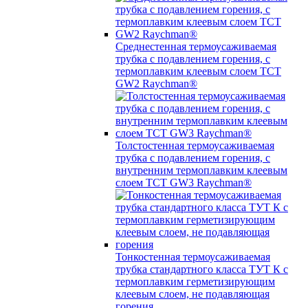
Среднестенная термоусаживаемая
трубка c подавлением горения, с
термоплавким клеевым слоем TCT
GW2 Raychman®
Толстостенная термоусаживаемая
трубка c подавлением горения, с
внутренним термоплавким клеевым
слоем TCT GW3 Raychman®
Тонкостенная термоусаживаемая
трубка стандартного класса ТУТ К с
термоплавким герметизирующим
клеевым слоем, не подавляющая
горения