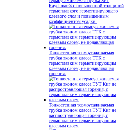
термоусаживаемая трубка SPL
Raychman® с повышенной толщиной
термоплавкого герметизирующего
клеевого слоя и повышенным
коэффициентом усадки.
Тонкостенная термоусаживаемая
трубка эконом класса ТТК с
термоплавким герметизирующим
клеевым слоем, не подавляющая
горения.
Тонкостенная термоусаживаемая
трубка эконом класса ТУТ Кнг не
распространяющая горения, с
термоплавким герметизирующим
клеевым слоем