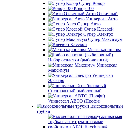
Супер Колор
Колор 100
Авто Отличный
Универсал Авто
Супер Авто
Супер Клеевой
Супер Электро
Супер Максимум
Клеевой
Мечта карполова
Набор оснастки (рыболовный)
Универсал
Максимум
Универсал
Электро
Специальный рыболовный
Универсал АВТО (Профи)
Высоковольтные
трубки