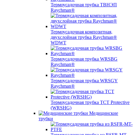
Термоусадочная трубка ТВНЭП
Raychman®
Термоусадочная композитная,
двухслойная трубка Raychman®
WDWT
Термоусадочная трубка WRSBG
Raychman®
Термоусадочная трубка WRSGY
Raychman®
Термоусадочная трубка TCT Protective
(WRSHG)
Медицинские
трубки
Термоусадочная трубка из RSFR-MT-