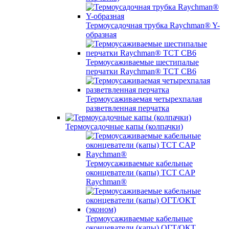
Термоусадочная трубка Raychman® Y-
образная
Термоусаживаемые шестипалые
перчатки Raychman® ТСТ СВ6
Термоусаживаемая четырехпалая
разветвленная перчатка
Термоусадочные капы (колпачки)
Термоусаживаемые кабельные
оконцеватели (капы) ТCT CAP
Raychman®
Термоусаживаемые кабельные
оконцеватели (капы) ОГТ/ОКТ