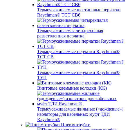
Термоусаживаемые шестипалые перчатки
Raychman® ТСТ СВ6
Термоусаживаемая четырехпалая
разветвленная перчатка
Термоусаживаемые перчатки Raychman®
TCT CB
Термоусаживаемые перчатки Raychman®
ТУП
Винтовые клеммные колодки (КК)
Термоусаживаемые жильные («дождевые»)
изоляторы для кабельных муфт ТДИ
Raychman®
Пневмотрубки