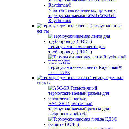
Уплотнитель кабельных проходов
термоусаживаемый УКПт/УКПтП
Raychman®
Термоусадочные
ленты
Термоусаживаемая лента для
трубопровода (FRDT)
Термоусаживаемая лента Raychman®
TCT TAPE
Термоусадочные
гильзы
ASC‐SR Герметичный
термоусаживаемый разъем для
соединения пайкой