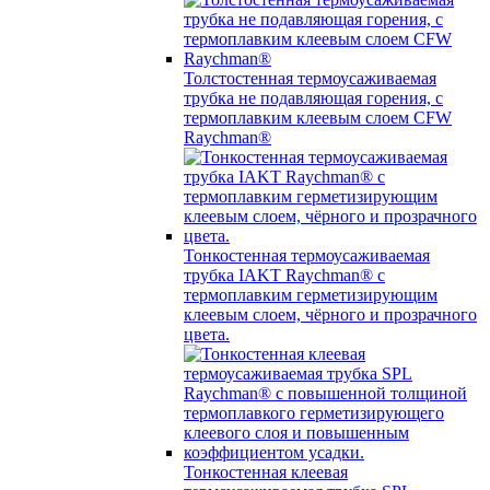
Толстостенная термоусаживаемая
трубка не подавляющая горения, с
термоплавким клеевым слоем CFW
Raychman®
Тонкостенная термоусаживаемая
трубка IAKT Raychman® с
термоплавким герметизирующим
клеевым слоем, чёрного и прозрачного
цвета.
Тонкостенная клеевая