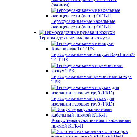
(эконом)
Термоусаживаемые кабельные
оконцеватели (капы) ОГТ-П
Термоусадочные рукава и кожухи
Термоусаживаемые кожухи Raychman®
TCT RS
Термоусаживаемый ремонтный кожух
ТРК
Термоусаживаемый рукав для
изоляции газовых труб (FRD)
Кожух термоусаживаемый кабельный
прямой КТК-П