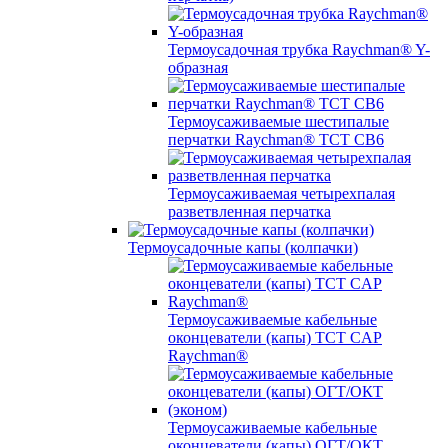
Термоусадочная трубка Raychman® Y-
образная
Термоусаживаемые шестипалые
перчатки Raychman® ТСТ СВ6
Термоусаживаемая четырехпалая
разветвленная перчатка
Термоусадочные капы (колпачки)
Термоусаживаемые кабельные
оконцеватели (капы) ТCT CAP
Raychman®
Термоусаживаемые кабельные
оконцеватели (капы) ОГТ/ОКТ