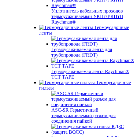
Уплотнитель кабельных проходов
термоусаживаемый УКПт/УКПтП
Raychman®
Термоусадочные
ленты
Термоусаживаемая лента для
трубопровода (FRDT)
Термоусаживаемая лента Raychman®
TCT TAPE
Термоусадочные
гильзы
ASC‐SR Герметичный
термоусаживаемый разъем для
соединения пайкой