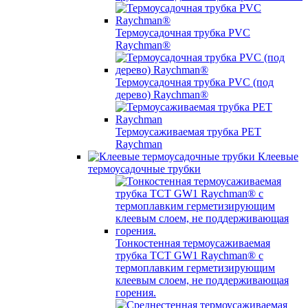
Термоусадочная трубка PVC
Raychman®
Термоусадочная трубка PVC (под
дерево) Raychman®
Термоусаживаемая трубка PET
Raychman
Клеевые
термоусадочные трубки
Тонкостенная термоусаживаемая
трубка TCT GW1 Raychman® с
термоплавким герметизирующим
клеевым слоем, не поддерживающая
горения.