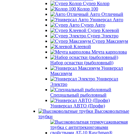
Супер Колор
Колор 100
Авто Отличный
Универсал Авто
Супер Авто
Супер Клеевой
Супер Электро
Супер Максимум
Клеевой
Мечта карполова
Набор оснастки (рыболовный)
Универсал
Максимум
Универсал
Электро
Специальный рыболовный
Универсал АВТО (Профи)
Высоковольтные
трубки