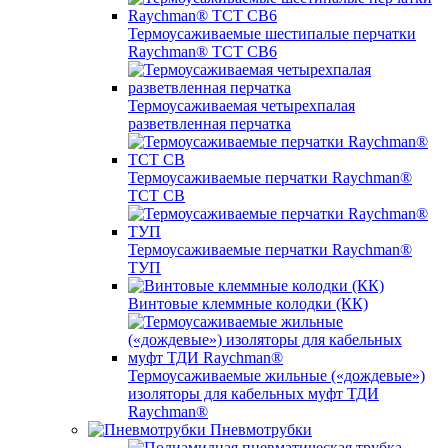
Термоусаживаемые шестипалые перчатки
Raychman® ТСТ СВ6
Термоусаживаемая четырехпалая
разветвленная перчатка
Термоусаживаемые перчатки Raychman®
TCT CB
Термоусаживаемые перчатки Raychman®
ТУП
Винтовые клеммные колодки (КК)
Термоусаживаемые жильные («дождевые»)
изоляторы для кабельных муфт ТДИ
Raychman®
Пневмотрубки