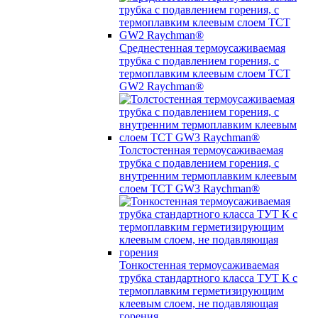
Среднестенная термоусаживаемая
трубка c подавлением горения, с
термоплавким клеевым слоем TCT
GW2 Raychman®
Толстостенная термоусаживаемая
трубка c подавлением горения, с
внутренним термоплавким клеевым
слоем TCT GW3 Raychman®
Тонкостенная термоусаживаемая
трубка стандартного класса ТУТ К с
термоплавким герметизирующим
клеевым слоем, не подавляющая
горения