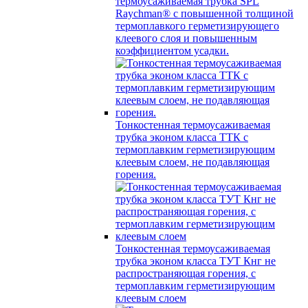
термоусаживаемая трубка SPL
Raychman® с повышенной толщиной
термоплавкого герметизирующего
клеевого слоя и повышенным
коэффициентом усадки.
Тонкостенная термоусаживаемая
трубка эконом класса ТТК с
термоплавким герметизирующим
клеевым слоем, не подавляющая
горения.
Тонкостенная термоусаживаемая
трубка эконом класса ТУТ Кнг не
распространяющая горения, с
термоплавким герметизирующим
клеевым слоем