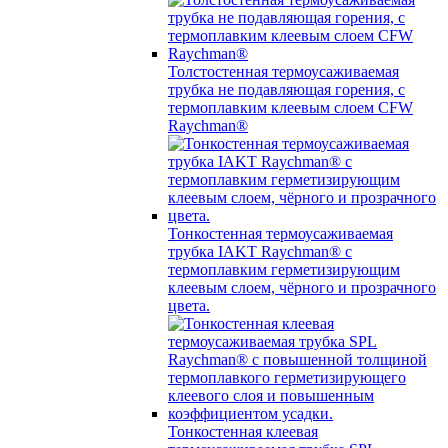
Толстостенная термоусаживаемая
трубка не подавляющая горения, с
термоплавким клеевым слоем CFW
Raychman®
Тонкостенная термоусаживаемая
трубка IAKT Raychman® с
термоплавким герметизирующим
клеевым слоем, чёрного и прозрачного
цвета.
Тонкостенная клеевая