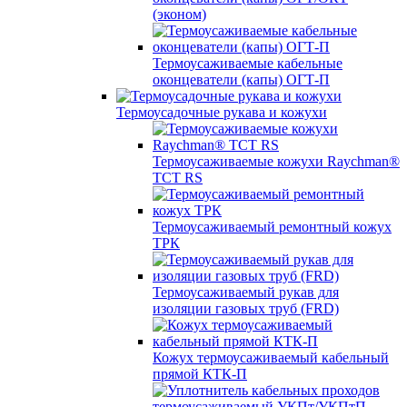
(эконом)
Термоусаживаемые кабельные
оконцеватели (капы) ОГТ-П
Термоусадочные рукава и кожухи
Термоусаживаемые кожухи Raychman®
TCT RS
Термоусаживаемый ремонтный кожух
ТРК
Термоусаживаемый рукав для
изоляции газовых труб (FRD)
Кожух термоусаживаемый кабельный
прямой КТК-П