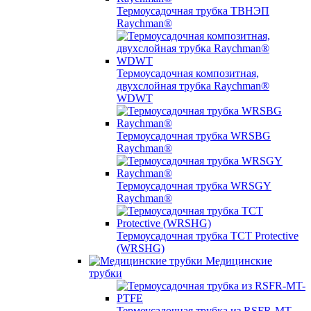
Термоусадочная трубка ТВНЭП
Raychman®
Термоусадочная композитная,
двухслойная трубка Raychman®
WDWT
Термоусадочная трубка WRSBG
Raychman®
Термоусадочная трубка WRSGY
Raychman®
Термоусадочная трубка TCT Protective
(WRSHG)
Медицинские
трубки
Термоусадочная трубка из RSFR-MT-