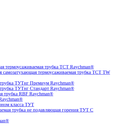
ая термоусаживаемая трубка ТCT Raychman®
я самозатухающая термоусаживаемая трубка ТCT TW
 трубка ТУТнг Премиум Raychman®
 трубка ТУТнг Стандарт Raychman®
ая трубка RBF Raychman®
 Raychman®
оном класса ТУТ
аемая трубка не подавляющая горения ТУТ С
man®