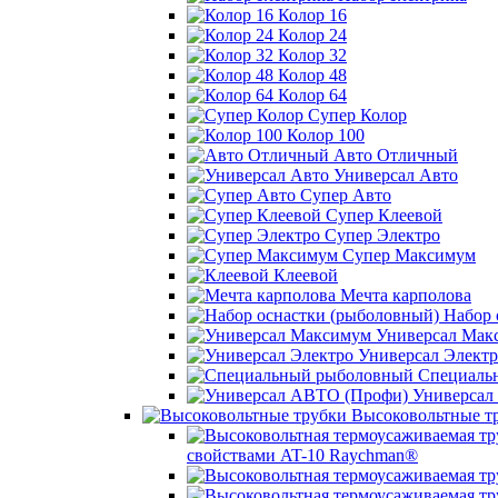
Колор 16
Колор 24
Колор 32
Колор 48
Колор 64
Супер Колор
Колор 100
Авто Отличный
Универсал Авто
Супер Авто
Супер Клеевой
Супер Электро
Супер Максимум
Клеевой
Мечта карполова
Набор 
Универсал Мак
Универсал Электр
Специаль
Универсал
Высоковольтные т
свойствами AT-10 Raychman®