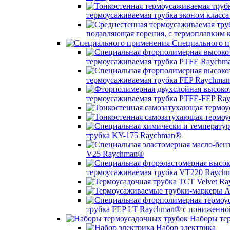
термоусаживаемая трубка эконом класс
подавляющая горения, с термоплавким
Специального п
термоусаживаемая трубка PTFE Raychm
термоусаживаемая трубка FEP Raychma
термоусаживаемая трубка PTFE-FEP Ra
трубка KY-175 Raychman®
V25 Raychman®
термоусаживаемая трубка VT220 Raych
трубка FEP LT Raychman® с пониженно
Наборы тер
Набор электрика