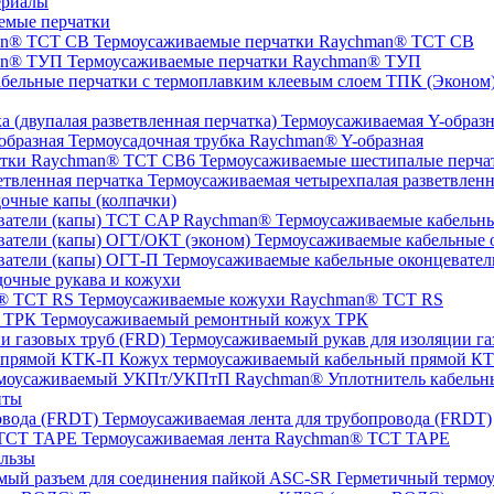
ериалы
емые перчатки
Термоусаживаемые перчатки Raychman® TCT CB
Термоусаживаемые перчатки Raychman® ТУП
ТПК (Эконом) 
Термоусаживаемая Y-образна
Термоусадочная трубка Raychman® Y-образная
Термоусаживаемые шестипалые перч
Термоусаживаемая четырехпалая разветвленн
очные капы (колпачки)
Термоусаживаемые кабельны
Термоусаживаемые кабельные о
Термоусаживаемые кабельные оконцевател
очные рукава и кожухи
Термоусаживаемые кожухи Raychman® TCT RS
Термоусаживаемый ремонтный кожух ТРК
Термоусаживаемый рукав для изоляции га
Кожух термоусаживаемый кабельный прямой К
Уплотнитель кабель
нты
Термоусаживаемая лента для трубопровода (FRDT)
Термоусаживаемая лента Raychman® TCT TAPE
льзы
ASC‐SR Герметичный термоус