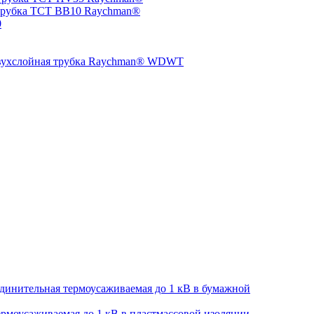
трубка TCT BB10 Raychman®
0
двухслойная трубка Raychman® WDWT
динительная термоусаживаемая до 1 кВ в бумажной
рмоусаживаемая до 1 кВ в пластмассовой изоляции