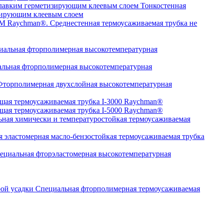
Тонкостенная
изирующим клеевым слоем
Среднестенная термоусаживаемая трубка не
альная фторполимерная высокотемпературная
льная фторполимерная высокотемпературная
торполимерная двухслойная высокотемпературная
щая термоусаживаемая трубка I-3000 Raychman®
щая термоусаживаемая трубка I-5000 Raychman®
ная химически и температуростойкая термоусаживаемая
 эластомерная масло-бензостойкая термоусаживаемая трубка
циальная фторэластомерная высокотемпературная
Специальная фторполимерная термоусаживаемая