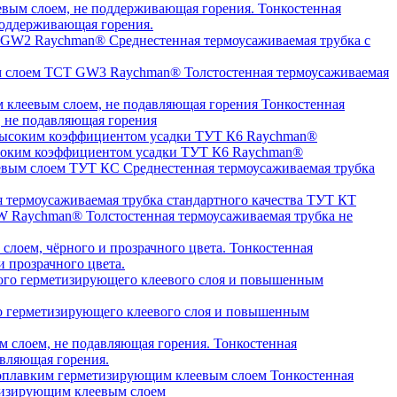
Тонкостенная
оддерживающая горения.
Среднестенная термоусаживаемая трубка c
Толстостенная термоусаживаемая
Тонкостенная
, не подавляющая горения
высоким коэффициентом усадки ТУТ К6 Raychman®
Среднестенная термоусаживаемая трубка
я термоусаживаемая трубка стандартного качества ТУТ КТ
Толстостенная термоусаживаемая трубка не
Тонкостенная
 прозрачного цвета.
о герметизирующего клеевого слоя и повышенным
Тонкостенная
авляющая горения.
Тонкостенная
етизирующим клеевым слоем