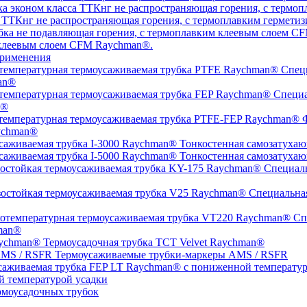
а ТТКнг не распространяющая горения, с термоплавким гермет
 клеевым слоем CFM Raychman®.
рименения
Специ
an®
Специа
n®
Ф
ychman®
Тонкостенная самозатухаю
Тонкостенная самозатухаю
Специаль
Специальная
Спе
man®
Термоусадочная трубка TCT Velvet Raychman®
Термоусаживаемые трубки-маркеры AMS / RSFR
й температурой усадки
моусадочных трубок