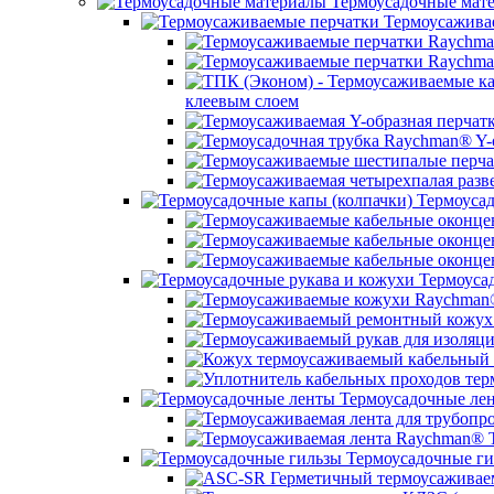
Термоусадочные мат
Термоусажива
клеевым слоем
Термоусад
Термоусад
Термоусадочные ле
Термоусадочные ги