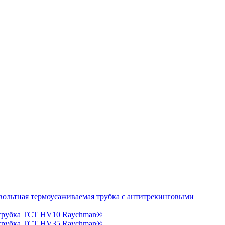
ольтная термоусаживаемая трубка с антитрекинговыми
 трубка TCT HV10 Raychman®
 трубка TCT HV35 Raychman®