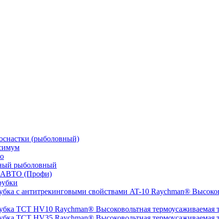
оснастки (рыболовный)
симум
о
ный рыболовный
 АВТО (Профи)
рубки
Высоков
Высоковольтная термоусаживаемая
Высоковольтная термоусаживаемая