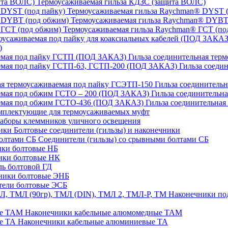
Термоусаживаемая гильза КДЗС (защита ВОЛС)
Термоусаживаемая гильза Raychman® DYST (
Термоусаживаемая гильза Raychman® DYBT
Термоусаживаемая гильза Raychman® ГСТ (по
)
Гильза соединительная тер
Гильза соеди
Гильза соединительн
Гильза соединительн
Гильза соединительна
плектующие для термоусаживаемых муфт
аборы клеммников уличного освещения
Болтовые соединители (гильзы) и наконечники
Соединители (гильзы) со срывными болтами СБ
ки болтовые НБ
ики болтовые НК
ь болтовой ГД
ники болтовые ЭНБ
ели болтовые ЭСБ
Наконечники под
Наконечники кабельные алюмомедные ТАМ
Наконечники кабельные алюминиевые ТА