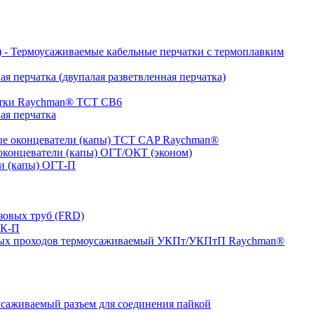
- Термоусаживаемые кабельные перчатки с термоплавким
я перчатка (двупалая разветвленная перчатка)
атки Raychman® ТСТ СВ6
ая перчатка
е оконцеватели (капы) ТCT CAP Raychman®
концеватели (капы) ОГТ/ОКТ (эконом)
и (капы) ОГТ-П
зовых труб (FRD)
ТК-П
ных проходов термоусаживаемый УКПт/УКПтП Raychman®
аживаемый разъем для соединения пайкой