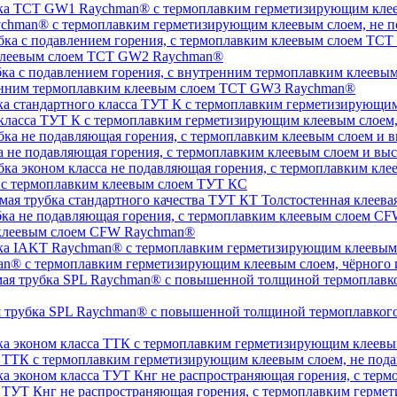
chman® с термоплавким герметизирующим клеевым слоем, не п
 клеевым слоем TCT GW2 Raychman®
тренним термоплавким клеевым слоем TCT GW3 Raychman®
 класса ТУТ К с термоплавким герметизирующим клеевым слоем
а не подавляющая горения, с термоплавким клеевым слоем и 
, с термоплавким клеевым слоем ТУТ КС
Толстостенная клеева
 клеевым слоем CFW Raychman®
n® с термоплавким герметизирующим клеевым слоем, чёрного и
ая трубка SPL Raychman® с повышенной толщиной термоплавког
а ТТК с термоплавким герметизирующим клеевым слоем, не под
а ТУТ Кнг не распространяющая горения, с термоплавким герм