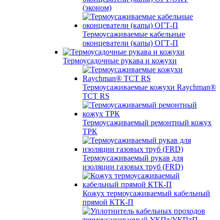
(эконом)
Термоусаживаемые кабельные
оконцеватели (капы) ОГТ-П
Термоусадочные рукава и кожухи
Термоусаживаемые кожухи Raychman®
TCT RS
Термоусаживаемый ремонтный кожух
ТРК
Термоусаживаемый рукав для
изоляции газовых труб (FRD)
Кожух термоусаживаемый кабельный
прямой КТК-П