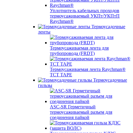
Уплотнитель кабельных проходов
термоусаживаемый УКПт/УКПтП
Raychman®
Термоусадочные
ленты
Термоусаживаемая лента для
трубопровода (FRDT)
Термоусаживаемая лента Raychman®
TCT TAPE
Термоусадочные
гильзы
ASC‐SR Герметичный
термоусаживаемый разъем для
соединения пайкой