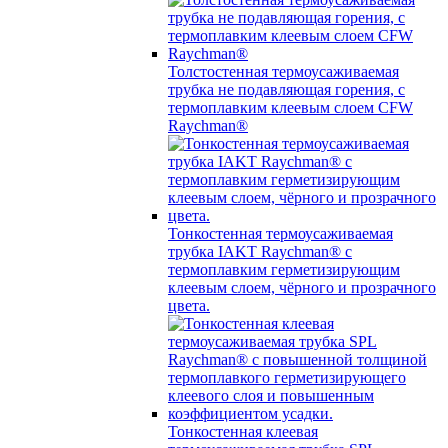
Толстостенная термоусаживаемая
трубка не подавляющая горения, с
термоплавким клеевым слоем CFW
Raychman®
Тонкостенная термоусаживаемая
трубка IAKT Raychman® с
термоплавким герметизирующим
клеевым слоем, чёрного и прозрачного
цвета.
Тонкостенная клеевая