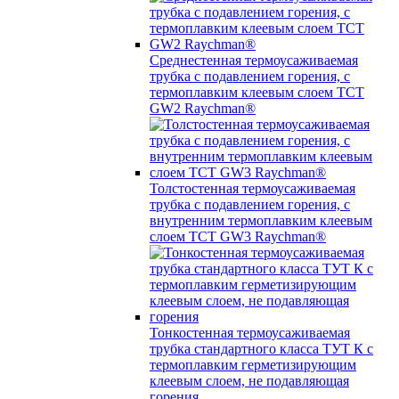
Среднестенная термоусаживаемая
трубка c подавлением горения, с
термоплавким клеевым слоем TCT
GW2 Raychman®
Толстостенная термоусаживаемая
трубка c подавлением горения, с
внутренним термоплавким клеевым
слоем TCT GW3 Raychman®
Тонкостенная термоусаживаемая
трубка стандартного класса ТУТ К с
термоплавким герметизирующим
клеевым слоем, не подавляющая
горения