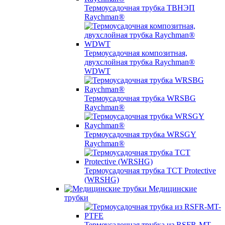
Термоусадочная трубка ТВНЭП
Raychman®
Термоусадочная композитная,
двухслойная трубка Raychman®
WDWT
Термоусадочная трубка WRSBG
Raychman®
Термоусадочная трубка WRSGY
Raychman®
Термоусадочная трубка TCT Protective
(WRSHG)
Медицинские
трубки
Термоусадочная трубка из RSFR-MT-