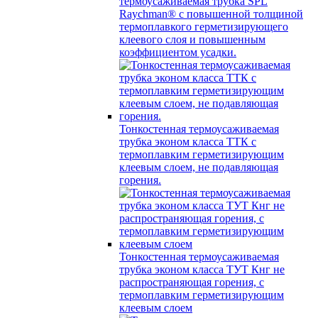
термоусаживаемая трубка SPL
Raychman® с повышенной толщиной
термоплавкого герметизирующего
клеевого слоя и повышенным
коэффициентом усадки.
Тонкостенная термоусаживаемая
трубка эконом класса ТТК с
термоплавким герметизирующим
клеевым слоем, не подавляющая
горения.
Тонкостенная термоусаживаемая
трубка эконом класса ТУТ Кнг не
распространяющая горения, с
термоплавким герметизирующим
клеевым слоем