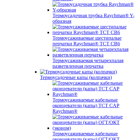
Термоусадочная трубка Raychman® Y-
образная
Термоусаживаемые шестипалые
перчатки Raychman® ТСТ СВ6
Термоусаживаемая четырехпалая
разветвленная перчатка
Термоусадочные капы (колпачки)
Термоусаживаемые кабельные
оконцеватели (капы) ТCT CAP
Raychman®
Термоусаживаемые кабельные
оконцеватели (капы) ОГТ/ОКТ