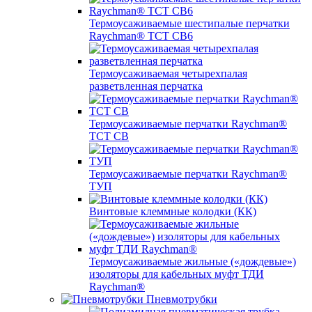
Термоусаживаемые шестипалые перчатки
Raychman® ТСТ СВ6
Термоусаживаемая четырехпалая
разветвленная перчатка
Термоусаживаемые перчатки Raychman®
TCT CB
Термоусаживаемые перчатки Raychman®
ТУП
Винтовые клеммные колодки (КК)
Термоусаживаемые жильные («дождевые»)
изоляторы для кабельных муфт ТДИ
Raychman®
Пневмотрубки