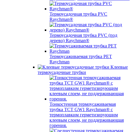
Термоусадочная трубка PVC
Raychman®
Термоусадочная трубка PVC (под
дерево) Raychman®
Термоусаживаемая трубка PET
Raychman
Клеевые
термоусадочные трубки
Тонкостенная термоусаживаемая
трубка TCT GW1 Raychman® с
термоплавким герметизирующим
клеевым слоем, не поддерживающая
горения.