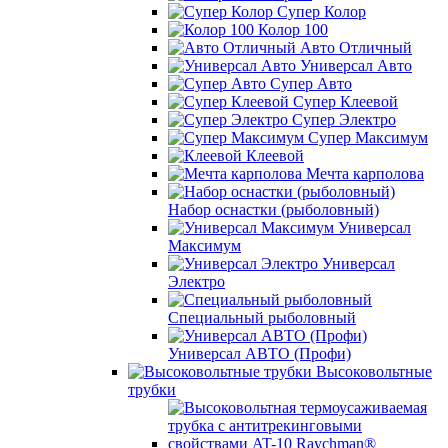
Супер Колор
Колор 100
Авто Отличный
Универсал Авто
Супер Авто
Супер Клеевой
Супер Электро
Супер Максимум
Клеевой
Мечта карполова
Набор оснастки (рыболовный)
Универсал
Максимум
Универсал
Электро
Специальный рыболовный
Универсал АВТО (Профи)
Высоковольтные
трубки