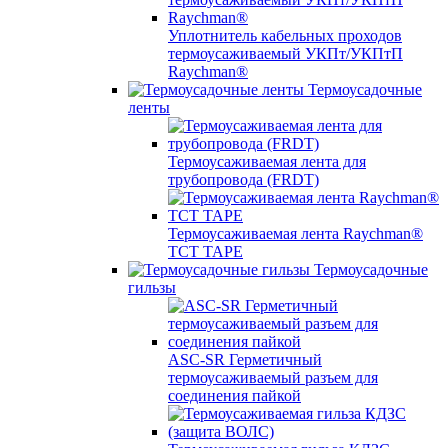
Уплотнитель кабельных проходов
термоусаживаемый УКПт/УКПтП
Raychman®
Термоусадочные
ленты
Термоусаживаемая лента для
трубопровода (FRDT)
Термоусаживаемая лента Raychman®
TCT TAPE
Термоусадочные
гильзы
ASC‐SR Герметичный
термоусаживаемый разъем для
соединения пайкой