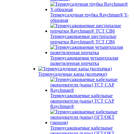
Термоусадочная трубка Raychman® Y-
образная
Термоусаживаемые шестипалые
перчатки Raychman® ТСТ СВ6
Термоусаживаемая четырехпалая
разветвленная перчатка
Термоусадочные капы (колпачки)
Термоусаживаемые кабельные
оконцеватели (капы) ТCT CAP
Raychman®
Термоусаживаемые кабельные
оконцеватели (капы) ОГТ/ОКТ