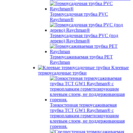
Термоусадочная трубка PVC
Raychman®
Термоусадочная трубка PVC (под
дерево) Raychman®
Термоусаживаемая трубка PET
Raychman
Клеевые
термоусадочные трубки
Тонкостенная термоусаживаемая
трубка TCT GW1 Raychman® с
термоплавким герметизирующим
клеевым слоем, не поддерживающая
горения.