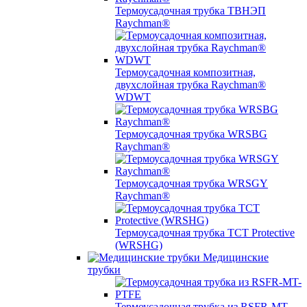
Термоусадочная трубка ТВНЭП
Raychman®
Термоусадочная композитная,
двухслойная трубка Raychman®
WDWT
Термоусадочная трубка WRSBG
Raychman®
Термоусадочная трубка WRSGY
Raychman®
Термоусадочная трубка TCT Protective
(WRSHG)
Медицинские
трубки
Термоусадочная трубка из RSFR-MT-