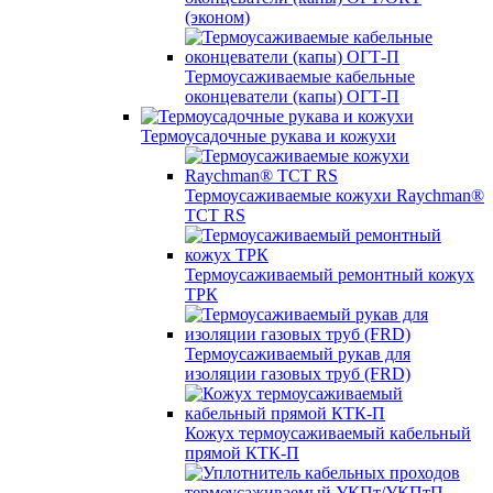
(эконом)
Термоусаживаемые кабельные
оконцеватели (капы) ОГТ-П
Термоусадочные рукава и кожухи
Термоусаживаемые кожухи Raychman®
TCT RS
Термоусаживаемый ремонтный кожух
ТРК
Термоусаживаемый рукав для
изоляции газовых труб (FRD)
Кожух термоусаживаемый кабельный
прямой КТК-П