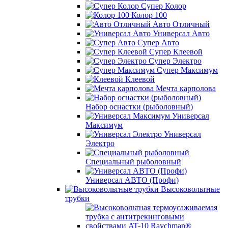
Супер Колор
Колор 100
Авто Отличный
Универсал Авто
Супер Авто
Супер Клеевой
Супер Электро
Супер Максимум
Клеевой
Мечта карполова
Набор оснастки (рыболовный)
Универсал
Максимум
Универсал
Электро
Специальный рыболовный
Универсал АВТО (Профи)
Высоковольтные
трубки