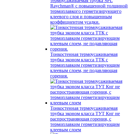
термоусаживаемая трубка SPL
Raychman® с повышенной толщиной
термоплавкого герметизирующего
клеевого слоя и повышенным
коэффициентом усадки.
Тонкостенная термоусаживаемая
трубка эконом класса ТТК с
термоплавким герметизирующим
клеевым слоем, не подавляющая
горения.
Тонкостенная термоусаживаемая
трубка эконом класса ТУТ Кнг не
распространяющая горения, с
термоплавким герметизирующим
клеевым слоем