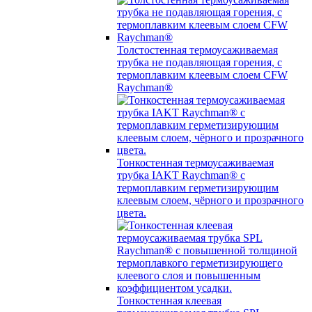
Толстостенная термоусаживаемая
трубка не подавляющая горения, с
термоплавким клеевым слоем CFW
Raychman®
Тонкостенная термоусаживаемая
трубка IAKT Raychman® с
термоплавким герметизирующим
клеевым слоем, чёрного и прозрачного
цвета.
Тонкостенная клеевая