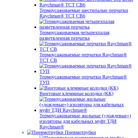
Термоусаживаемые шестипалые перчатки
Raychman® ТСТ СВ6
Термоусаживаемая четырехпалая
разветвленная перчатка
Термоусаживаемые перчатки Raychman®
TCT CB
Термоусаживаемые перчатки Raychman®
ТУП
Винтовые клеммные колодки (КК)
Термоусаживаемые жильные («дождевые»)
изоляторы для кабельных муфт ТДИ
Raychman®
Пневмотрубки