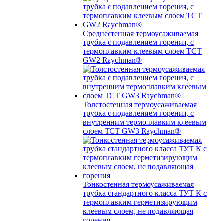
Среднестенная термоусаживаемая
трубка c подавлением горения, с
термоплавким клеевым слоем TCT
GW2 Raychman®
Толстостенная термоусаживаемая
трубка c подавлением горения, с
внутренним термоплавким клеевым
слоем TCT GW3 Raychman®
Тонкостенная термоусаживаемая
трубка стандартного класса ТУТ К с
термоплавким герметизирующим
клеевым слоем, не подавляющая
горения