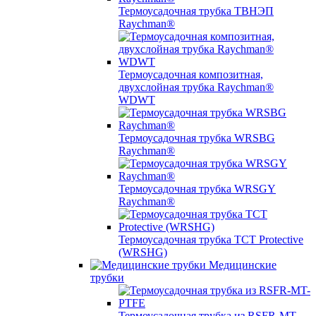
Термоусадочная трубка ТВНЭП
Raychman®
Термоусадочная композитная,
двухслойная трубка Raychman®
WDWT
Термоусадочная трубка WRSBG
Raychman®
Термоусадочная трубка WRSGY
Raychman®
Термоусадочная трубка TCT Protective
(WRSHG)
Медицинские
трубки
Термоусадочная трубка из RSFR-MT-