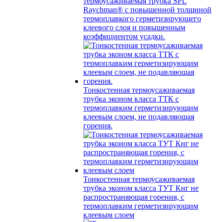
термоусаживаемая трубка SPL
Raychman® с повышенной толщиной
термоплавкого герметизирующего
клеевого слоя и повышенным
коэффициентом усадки.
Тонкостенная термоусаживаемая
трубка эконом класса ТТК с
термоплавким герметизирующим
клеевым слоем, не подавляющая
горения.
Тонкостенная термоусаживаемая
трубка эконом класса ТУТ Кнг не
распространяющая горения, с
термоплавким герметизирующим
клеевым слоем