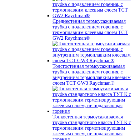
Среднестенная термоусаживаемая
трубка c подавлением горения, с
термоплавким клеевым слоем TCT
GW2 Raychman®
Толстостенная термоусаживаемая
трубка c подавлением горения, с
внутренним термоплавким клеевым
слоем TCT GW3 Raychman®
Тонкостенная термоусаживаемая
трубка стандартного класса ТУТ К с
термоплавким герметизирующим
клеевым слоем, не подавляющая
горения