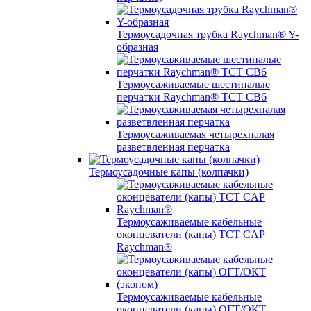
Термоусадочная трубка Raychman® Y-
образная
Термоусаживаемые шестипалые
перчатки Raychman® ТСТ СВ6
Термоусаживаемая четырехпалая
разветвленная перчатка
Термоусадочные капы (колпачки)
Термоусаживаемые кабельные
оконцеватели (капы) ТCT CAP
Raychman®
Термоусаживаемые кабельные
оконцеватели (капы) ОГТ/ОКТ