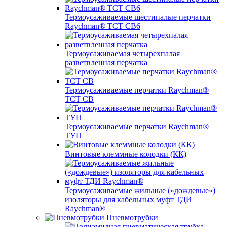
Термоусаживаемые шестипалые перчатки
Raychman® ТСТ СВ6
Термоусаживаемая четырехпалая
разветвленная перчатка
Термоусаживаемые перчатки Raychman®
TCT CB
Термоусаживаемые перчатки Raychman®
ТУП
Винтовые клеммные колодки (КК)
Термоусаживаемые жильные («дождевые»)
изоляторы для кабельных муфт ТДИ
Raychman®
Пневмотрубки