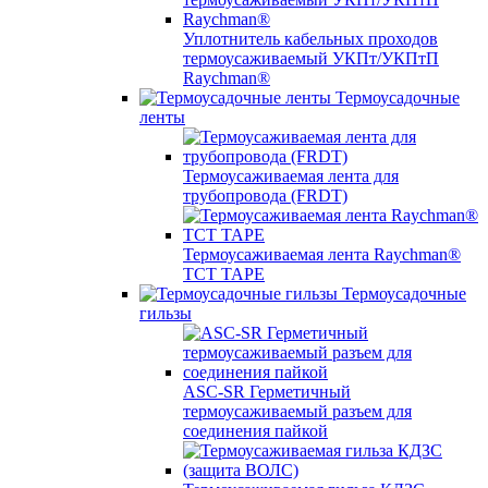
Уплотнитель кабельных проходов
термоусаживаемый УКПт/УКПтП
Raychman®
Термоусадочные
ленты
Термоусаживаемая лента для
трубопровода (FRDT)
Термоусаживаемая лента Raychman®
TCT TAPE
Термоусадочные
гильзы
ASC‐SR Герметичный
термоусаживаемый разъем для
соединения пайкой