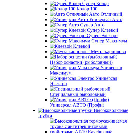
Супер Колор
Колор 100
Авто Отличный
Универсал Авто
Супер Авто
Супер Клеевой
Супер Электро
Супер Максимум
Клеевой
Мечта карполова
Набор оснастки (рыболовный)
Универсал
Максимум
Универсал
Электро
Специальный рыболовный
Универсал АВТО (Профи)
Высоковольтные
трубки