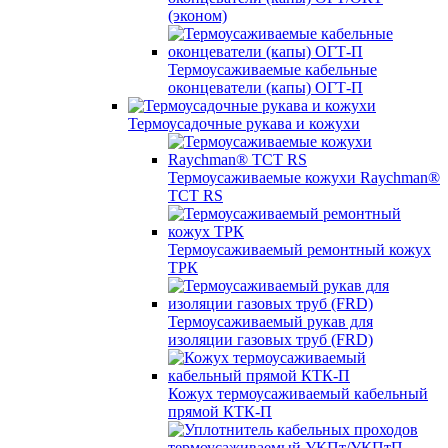
(эконом)
Термоусаживаемые кабельные
оконцеватели (капы) ОГТ-П
Термоусадочные рукава и кожухи
Термоусаживаемые кожухи Raychman®
TCT RS
Термоусаживаемый ремонтный кожух
ТРК
Термоусаживаемый рукав для
изоляции газовых труб (FRD)
Кожух термоусаживаемый кабельный
прямой КТК-П