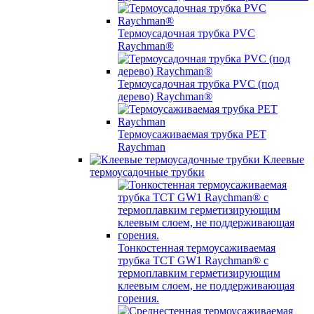
Термоусадочная трубка PVC
Raychman®
Термоусадочная трубка PVC (под
дерево) Raychman®
Термоусаживаемая трубка PET
Raychman
Клеевые
термоусадочные трубки
Тонкостенная термоусаживаемая
трубка TCT GW1 Raychman® с
термоплавким герметизирующим
клеевым слоем, не поддерживающая
горения.