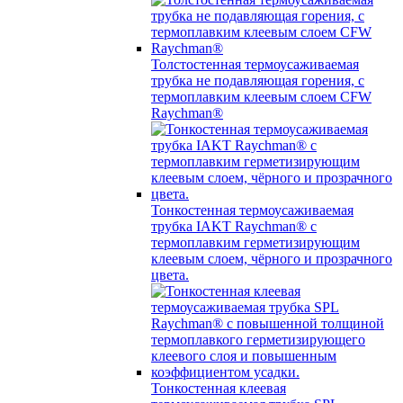
Толстостенная термоусаживаемая
трубка не подавляющая горения, с
термоплавким клеевым слоем CFW
Raychman®
Тонкостенная термоусаживаемая
трубка IAKT Raychman® с
термоплавким герметизирующим
клеевым слоем, чёрного и прозрачного
цвета.
Тонкостенная клеевая