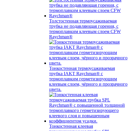
Толстостенная термоусаживаемая
трубка не подавляющая горения, с
термоплавким клеевым слоем CFW
Raychman®
Тонкостенная термоусаживаемая
трубка IAKT Raychman® с
термоплавким герметизирующим
клеевым слоем, чёрного и прозрачного
цвета.
Тонкостенная клеевая