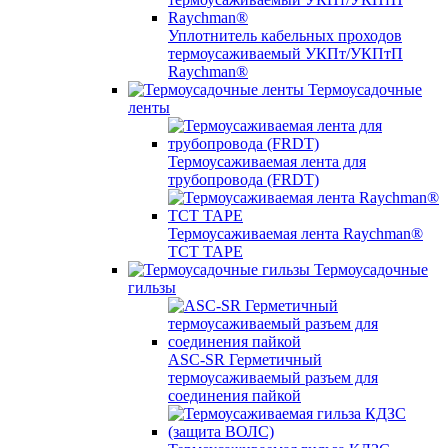
Уплотнитель кабельных проходов
термоусаживаемый УКПт/УКПтП
Raychman®
Термоусадочные
ленты
Термоусаживаемая лента для
трубопровода (FRDT)
Термоусаживаемая лента Raychman®
TCT TAPE
Термоусадочные
гильзы
ASC‐SR Герметичный
термоусаживаемый разъем для
соединения пайкой