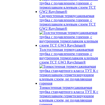
Среднестенная термоусаживаемая
трубка c подавлением горения, с
термоплавким клеевым слоем TCT
GW2 Raychman®
Толстостенная термоусаживаемая
трубка c подавлением горения, с
внутренним термоплавким клеевым
слоем TCT GW3 Raychman®
Тонкостенная термоусаживаемая
трубка стандартного класса ТУТ К с
термоплавким герметизирующим
клеевым слоем, не подавляющая
горения