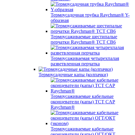
Термоусадочная трубка Raychman® Y-
образная
Термоусаживаемые шестипалые
перчатки Raychman® ТСТ СВ6
Термоусаживаемая четырехпалая
разветвленная перчатка
Термоусадочные капы (колпачки)
Термоусаживаемые кабельные
оконцеватели (капы) ТCT CAP
Raychman®
Термоусаживаемые кабельные
оконцеватели (капы) ОГТ/ОКТ