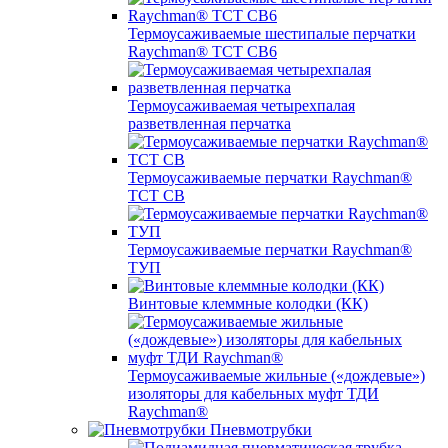
Термоусаживаемые шестипалые перчатки
Raychman® ТСТ СВ6
Термоусаживаемая четырехпалая
разветвленная перчатка
Термоусаживаемые перчатки Raychman®
TCT CB
Термоусаживаемые перчатки Raychman®
ТУП
Винтовые клеммные колодки (КК)
Термоусаживаемые жильные («дождевые»)
изоляторы для кабельных муфт ТДИ
Raychman®
Пневмотрубки