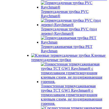
Термоусадочная трубка PVC
Raychman®
Термоусадочная трубка PVC (под
дерево) Raychman®
Термоусаживаемая трубка PET
Raychman
Клеевые
термоусадочные трубки
Тонкостенная термоусаживаемая
трубка TCT GW1 Raychman® с
термоплавким герметизирующим
клеевым слоем, не поддерживающая
горения.