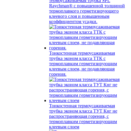
термоусаживаемая трубка SPL
Raychman® с повышенной толщиной
термоплавкого герметизирующего
клеевого слоя и повышенным
коэффициентом усадки.
Тонкостенная термоусаживаемая
трубка эконом класса ТТК с
термоплавким герметизирующим
клеевым слоем, не подавляющая
горения.
Тонкостенная термоусаживаемая
трубка эконом класса ТУТ Кнг не
распространяющая горения, с
термоплавким герметизирующим
клеевым слоем