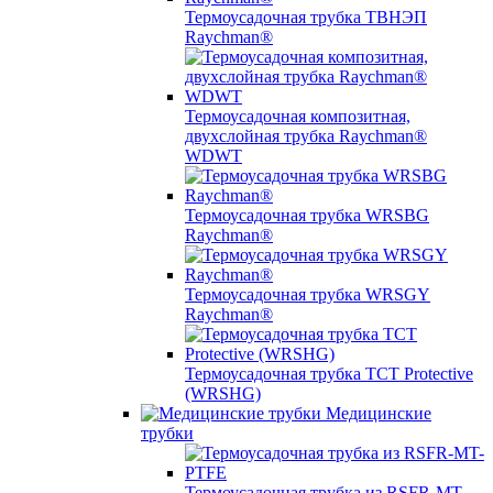
Термоусадочная трубка ТВНЭП
Raychman®
Термоусадочная композитная,
двухслойная трубка Raychman®
WDWT
Термоусадочная трубка WRSBG
Raychman®
Термоусадочная трубка WRSGY
Raychman®
Термоусадочная трубка TCT Protective
(WRSHG)
Медицинские
трубки
Термоусадочная трубка из RSFR-MT-