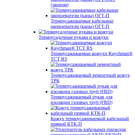
(эконом)
Термоусаживаемые кабельные
оконцеватели (капы) ОГТ-П
Термоусадочные рукава и кожухи
Термоусаживаемые кожухи Raychman®
TCT RS
Термоусаживаемый ремонтный кожух
ТРК
Термоусаживаемый рукав для
изоляции газовых труб (FRD)
Кожух термоусаживаемый кабельный
прямой КТК-П