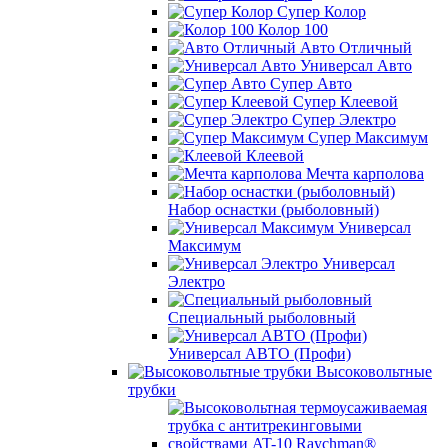
Супер Колор
Колор 100
Авто Отличный
Универсал Авто
Супер Авто
Супер Клеевой
Супер Электро
Супер Максимум
Клеевой
Мечта карполова
Набор оснастки (рыболовный)
Универсал
Максимум
Универсал
Электро
Специальный рыболовный
Универсал АВТО (Профи)
Высоковольтные
трубки