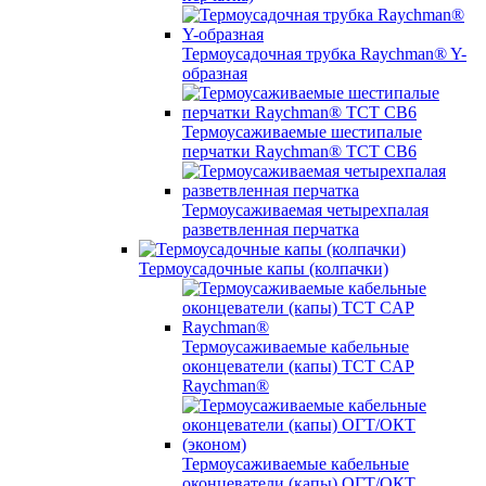
Термоусадочная трубка Raychman® Y-
образная
Термоусаживаемые шестипалые
перчатки Raychman® ТСТ СВ6
Термоусаживаемая четырехпалая
разветвленная перчатка
Термоусадочные капы (колпачки)
Термоусаживаемые кабельные
оконцеватели (капы) ТCT CAP
Raychman®
Термоусаживаемые кабельные
оконцеватели (капы) ОГТ/ОКТ