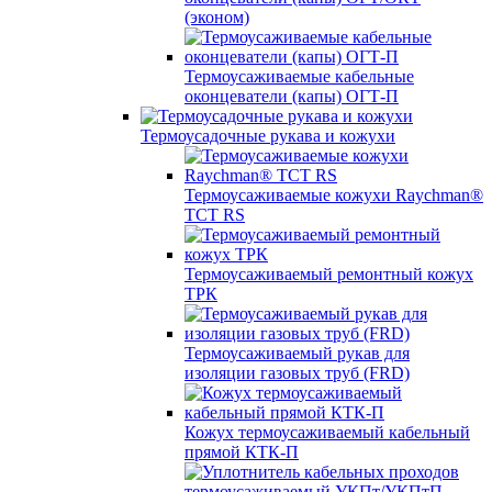
(эконом)
Термоусаживаемые кабельные
оконцеватели (капы) ОГТ-П
Термоусадочные рукава и кожухи
Термоусаживаемые кожухи Raychman®
TCT RS
Термоусаживаемый ремонтный кожух
ТРК
Термоусаживаемый рукав для
изоляции газовых труб (FRD)
Кожух термоусаживаемый кабельный
прямой КТК-П