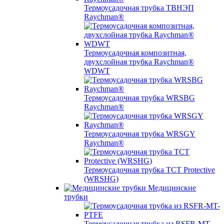
Термоусадочная трубка ТВНЭП
Raychman®
Термоусадочная композитная,
двухслойная трубка Raychman®
WDWT
Термоусадочная трубка WRSBG
Raychman®
Термоусадочная трубка WRSGY
Raychman®
Термоусадочная трубка TCT Protective
(WRSHG)
Медицинские
трубки
Термоусадочная трубка из RSFR-MT-