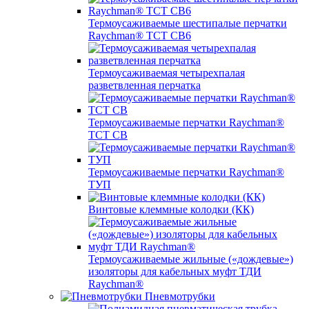
Термоусаживаемые шестипалые перчатки
Raychman® ТСТ СВ6
Термоусаживаемая четырехпалая
разветвленная перчатка
Термоусаживаемые перчатки Raychman®
TCT CB
Термоусаживаемые перчатки Raychman®
ТУП
Винтовые клеммные колодки (КК)
Термоусаживаемые жильные («дождевые»)
изоляторы для кабельных муфт ТДИ
Raychman®
Пневмотрубки