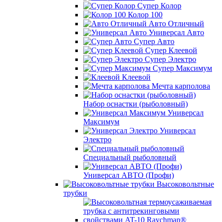
Супер Колор
Колор 100
Авто Отличный
Универсал Авто
Супер Авто
Супер Клеевой
Супер Электро
Супер Максимум
Клеевой
Мечта карполова
Набор оснастки (рыболовный)
Универсал
Максимум
Универсал
Электро
Специальный рыболовный
Универсал АВТО (Профи)
Высоковольтные
трубки