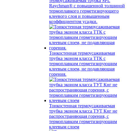
термоусаживаемая трубка SPL
Raychman® с повышенной толщиной
термоплавкого герметизирующего
клеевого слоя и повышенным
коэффициентом усадки.
Тонкостенная термоусаживаемая
трубка эконом класса ТТК с
термоплавким герметизирующим
клеевым слоем, не подавляющая
горения.
Тонкостенная термоусаживаемая
трубка эконом класса ТУТ Кнг не
распространяющая горения, с
термоплавким герметизирующим
клеевым слоем