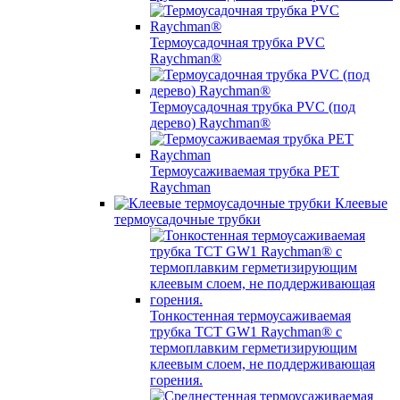
Термоусадочная трубка PVC
Raychman®
Термоусадочная трубка PVC (под
дерево) Raychman®
Термоусаживаемая трубка PET
Raychman
Клеевые
термоусадочные трубки
Тонкостенная термоусаживаемая
трубка TCT GW1 Raychman® с
термоплавким герметизирующим
клеевым слоем, не поддерживающая
горения.