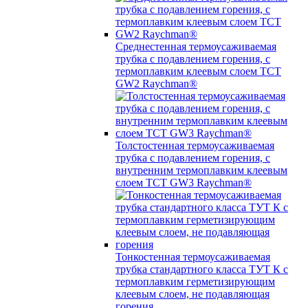
Среднестенная термоусаживаемая
трубка c подавлением горения, с
термоплавким клеевым слоем TCT
GW2 Raychman®
Толстостенная термоусаживаемая
трубка c подавлением горения, с
внутренним термоплавким клеевым
слоем TCT GW3 Raychman®
Тонкостенная термоусаживаемая
трубка стандартного класса ТУТ К с
термоплавким герметизирующим
клеевым слоем, не подавляющая
горения