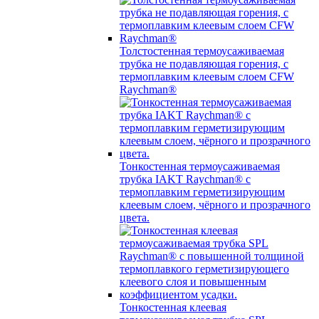
Толстостенная термоусаживаемая
трубка не подавляющая горения, с
термоплавким клеевым слоем CFW
Raychman®
Тонкостенная термоусаживаемая
трубка IAKT Raychman® с
термоплавким герметизирующим
клеевым слоем, чёрного и прозрачного
цвета.
Тонкостенная клеевая