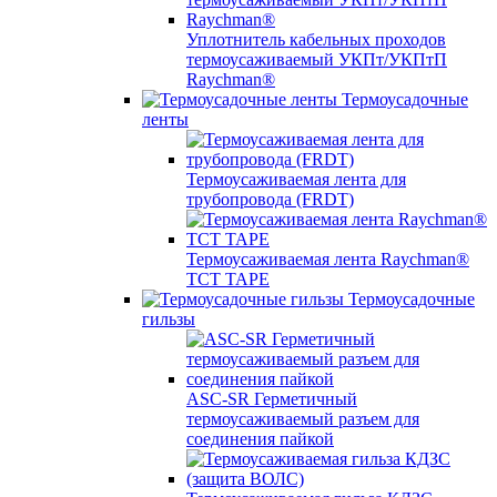
Уплотнитель кабельных проходов
термоусаживаемый УКПт/УКПтП
Raychman®
Термоусадочные
ленты
Термоусаживаемая лента для
трубопровода (FRDT)
Термоусаживаемая лента Raychman®
TCT TAPE
Термоусадочные
гильзы
ASC‐SR Герметичный
термоусаживаемый разъем для
соединения пайкой