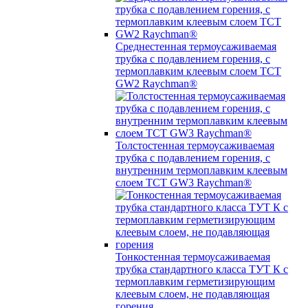
Среднестенная термоусаживаемая
трубка c подавлением горения, с
термоплавким клеевым слоем TCT
GW2 Raychman®
Толстостенная термоусаживаемая
трубка c подавлением горения, с
внутренним термоплавким клеевым
слоем TCT GW3 Raychman®
Тонкостенная термоусаживаемая
трубка стандартного класса ТУТ К с
термоплавким герметизирующим
клеевым слоем, не подавляющая
горения