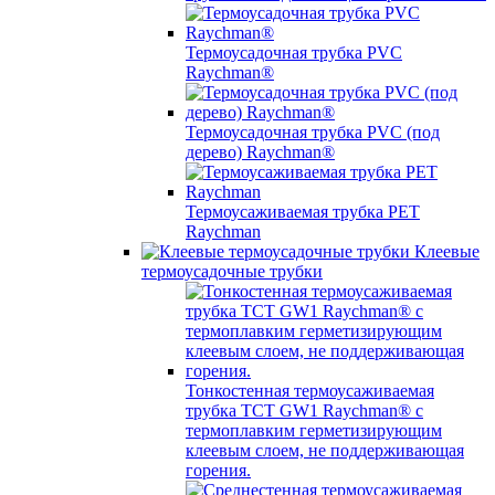
Термоусадочная трубка PVC
Raychman®
Термоусадочная трубка PVC (под
дерево) Raychman®
Термоусаживаемая трубка PET
Raychman
Клеевые
термоусадочные трубки
Тонкостенная термоусаживаемая
трубка TCT GW1 Raychman® с
термоплавким герметизирующим
клеевым слоем, не поддерживающая
горения.