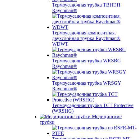
Термоусадочная трубка ТВНЭП
Raychman®
Термоусадочная композитная,
двухслойная трубка Raychman®
WDWT
Термоусадочная трубка WRSBG
Raychman®
Термоусадочная трубка WRSGY
Raychman®
Термоусадочная трубка TCT Protective
(WRSHG)
Медицинские
трубки
Термоусадочная трубка из RSFR-MT-