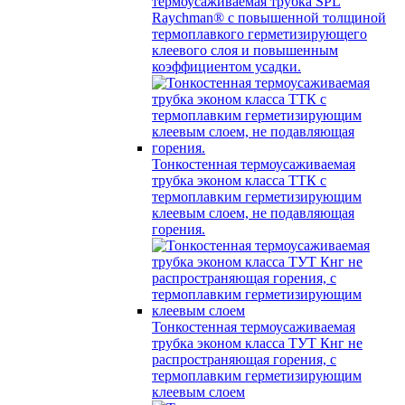
термоусаживаемая трубка SPL
Raychman® с повышенной толщиной
термоплавкого герметизирующего
клеевого слоя и повышенным
коэффициентом усадки.
Тонкостенная термоусаживаемая
трубка эконом класса ТТК с
термоплавким герметизирующим
клеевым слоем, не подавляющая
горения.
Тонкостенная термоусаживаемая
трубка эконом класса ТУТ Кнг не
распространяющая горения, с
термоплавким герметизирующим
клеевым слоем