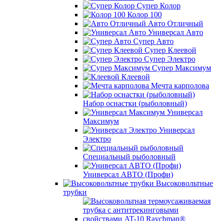
Супер Колор
Колор 100
Авто Отличный
Универсал Авто
Супер Авто
Супер Клеевой
Супер Электро
Супер Максимум
Клеевой
Мечта карполова
Набор оснастки (рыболовный)
Универсал
Максимум
Универсал
Электро
Специальный рыболовный
Универсал АВТО (Профи)
Высоковольтные
трубки