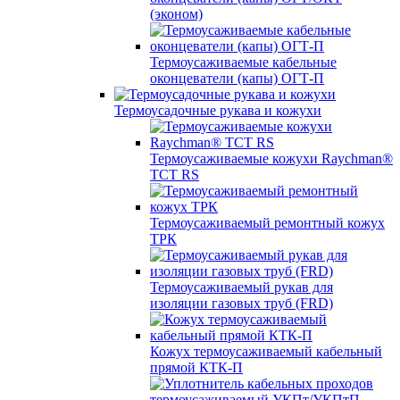
(эконом)
Термоусаживаемые кабельные
оконцеватели (капы) ОГТ-П
Термоусадочные рукава и кожухи
Термоусаживаемые кожухи Raychman®
TCT RS
Термоусаживаемый ремонтный кожух
ТРК
Термоусаживаемый рукав для
изоляции газовых труб (FRD)
Кожух термоусаживаемый кабельный
прямой КТК-П