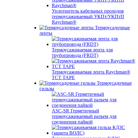
Уплотнитель кабельных проходов
термоусаживаемый УКПт/УКПтП
Raychman®
Термоусадочные
ленты
Термоусаживаемая лента для
трубопровода (FRDT)
Термоусаживаемая лента Raychman®
TCT TAPE
Термоусадочные
гильзы
ASC‐SR Герметичный
термоусаживаемый разъем для
соединения пайкой