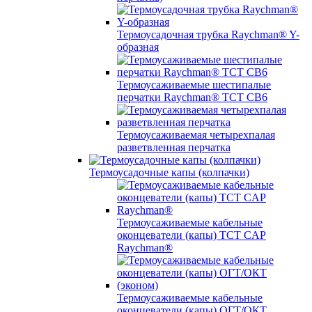
Термоусадочная трубка Raychman® Y-
образная
Термоусаживаемые шестипалые
перчатки Raychman® ТСТ СВ6
Термоусаживаемая четырехпалая
разветвленная перчатка
Термоусадочные капы (колпачки)
Термоусаживаемые кабельные
оконцеватели (капы) ТCT CAP
Raychman®
Термоусаживаемые кабельные
оконцеватели (капы) ОГТ/ОКТ