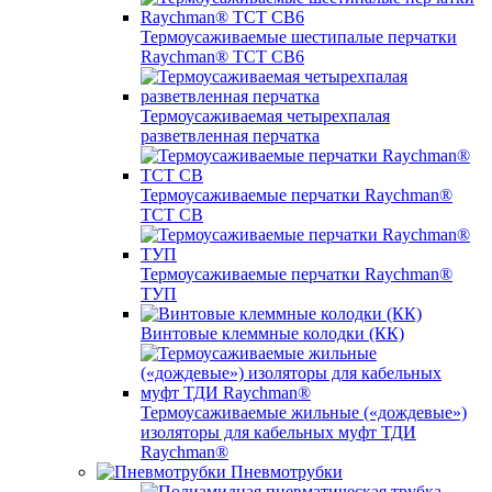
Термоусаживаемые шестипалые перчатки
Raychman® ТСТ СВ6
Термоусаживаемая четырехпалая
разветвленная перчатка
Термоусаживаемые перчатки Raychman®
TCT CB
Термоусаживаемые перчатки Raychman®
ТУП
Винтовые клеммные колодки (КК)
Термоусаживаемые жильные («дождевые»)
изоляторы для кабельных муфт ТДИ
Raychman®
Пневмотрубки