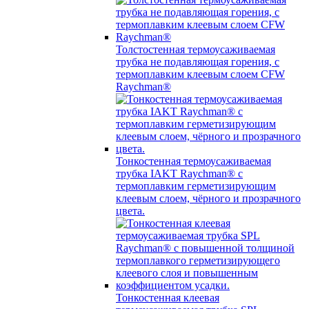
Толстостенная термоусаживаемая
трубка не подавляющая горения, с
термоплавким клеевым слоем CFW
Raychman®
Тонкостенная термоусаживаемая
трубка IAKT Raychman® с
термоплавким герметизирующим
клеевым слоем, чёрного и прозрачного
цвета.
Тонкостенная клеевая