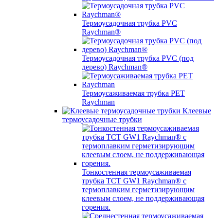
Термоусадочная трубка PVC
Raychman®
Термоусадочная трубка PVC (под
дерево) Raychman®
Термоусаживаемая трубка PET
Raychman
Клеевые
термоусадочные трубки
Тонкостенная термоусаживаемая
трубка TCT GW1 Raychman® с
термоплавким герметизирующим
клеевым слоем, не поддерживающая
горения.