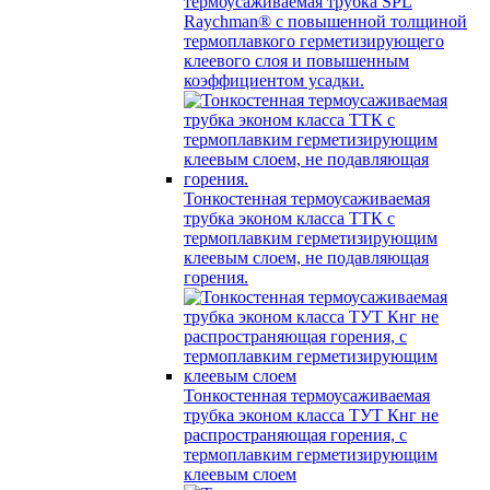
термоусаживаемая трубка SPL
Raychman® с повышенной толщиной
термоплавкого герметизирующего
клеевого слоя и повышенным
коэффициентом усадки.
Тонкостенная термоусаживаемая
трубка эконом класса ТТК с
термоплавким герметизирующим
клеевым слоем, не подавляющая
горения.
Тонкостенная термоусаживаемая
трубка эконом класса ТУТ Кнг не
распространяющая горения, с
термоплавким герметизирующим
клеевым слоем