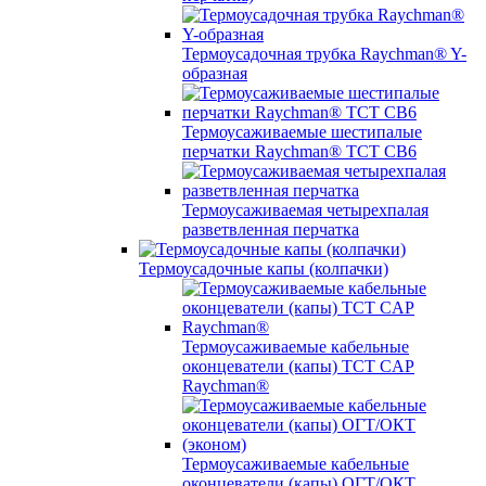
Термоусадочная трубка Raychman® Y-
образная
Термоусаживаемые шестипалые
перчатки Raychman® ТСТ СВ6
Термоусаживаемая четырехпалая
разветвленная перчатка
Термоусадочные капы (колпачки)
Термоусаживаемые кабельные
оконцеватели (капы) ТCT CAP
Raychman®
Термоусаживаемые кабельные
оконцеватели (капы) ОГТ/ОКТ