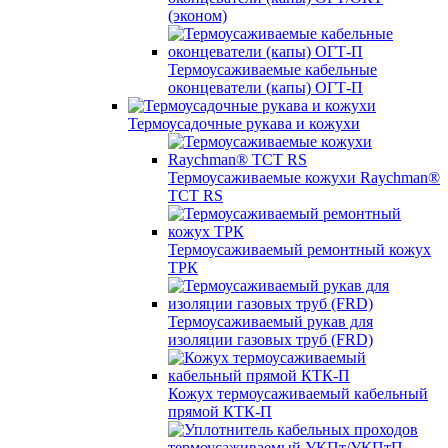
(эконом)
Термоусаживаемые кабельные
оконцеватели (капы) ОГТ-П
Термоусадочные рукава и кожухи
Термоусаживаемые кожухи Raychman®
TCT RS
Термоусаживаемый ремонтный кожух
ТРК
Термоусаживаемый рукав для
изоляции газовых труб (FRD)
Кожух термоусаживаемый кабельный
прямой КТК-П