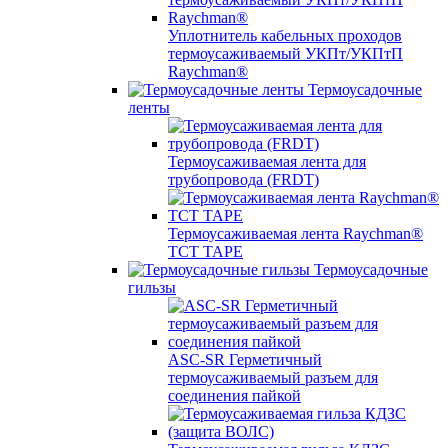
Уплотнитель кабельных проходов
термоусаживаемый УКПт/УКПтП
Raychman®
Термоусадочные
ленты
Термоусаживаемая лента для
трубопровода (FRDT)
Термоусаживаемая лента Raychman®
TCT TAPE
Термоусадочные
гильзы
ASC‐SR Герметичный
термоусаживаемый разъем для
соединения пайкой