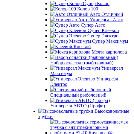
Супер Колор
Колор 100
Авто Отличный
Универсал Авто
Супер Авто
Супер Клеевой
Супер Электро
Супер Максимум
Клеевой
Мечта карполова
Набор оснастки (рыболовный)
Универсал
Максимум
Универсал
Электро
Специальный рыболовный
Универсал АВТО (Профи)
Высоковольтные
трубки