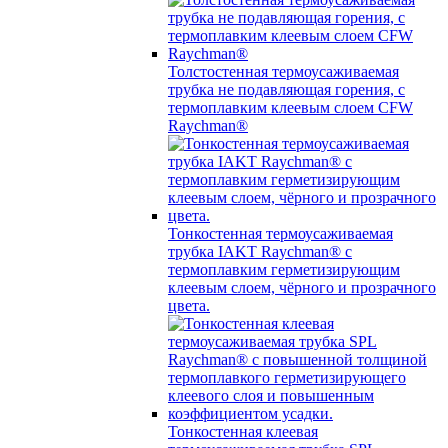
Толстостенная термоусаживаемая
трубка не подавляющая горения, с
термоплавким клеевым слоем CFW
Raychman®
Тонкостенная термоусаживаемая
трубка IAKT Raychman® с
термоплавким герметизирующим
клеевым слоем, чёрного и прозрачного
цвета.
Тонкостенная клеевая