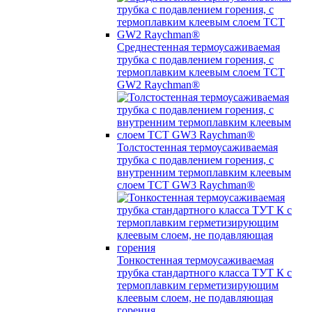
Среднестенная термоусаживаемая
трубка c подавлением горения, с
термоплавким клеевым слоем TCT
GW2 Raychman®
Толстостенная термоусаживаемая
трубка c подавлением горения, с
внутренним термоплавким клеевым
слоем TCT GW3 Raychman®
Тонкостенная термоусаживаемая
трубка стандартного класса ТУТ К с
термоплавким герметизирующим
клеевым слоем, не подавляющая
горения