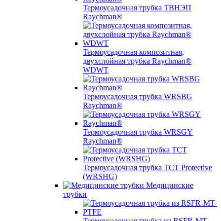
Термоусадочная трубка ТВНЭП
Raychman®
Термоусадочная композитная,
двухслойная трубка Raychman®
WDWT
Термоусадочная трубка WRSBG
Raychman®
Термоусадочная трубка WRSGY
Raychman®
Термоусадочная трубка TCT Protective
(WRSHG)
Медицинские
трубки
Термоусадочная трубка из RSFR-MT-