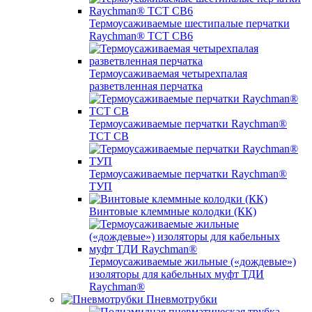
Термоусаживаемые шестипалые перчатки
Raychman® ТСТ СВ6
Термоусаживаемая четырехпалая
разветвленная перчатка
Термоусаживаемые перчатки Raychman®
TCT CB
Термоусаживаемые перчатки Raychman®
ТУП
Винтовые клеммные колодки (КК)
Термоусаживаемые жильные («дождевые»)
изоляторы для кабельных муфт ТДИ
Raychman®
Пневмотрубки