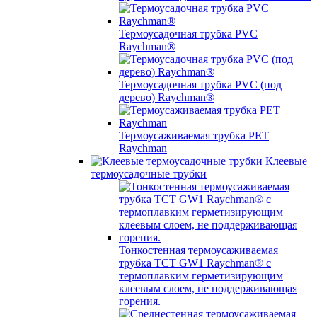
Термоусадочная трубка PVC
Raychman®
Термоусадочная трубка PVC (под
дерево) Raychman®
Термоусаживаемая трубка PET
Raychman
Клеевые
термоусадочные трубки
Тонкостенная термоусаживаемая
трубка TCT GW1 Raychman® с
термоплавким герметизирующим
клеевым слоем, не поддерживающая
горения.