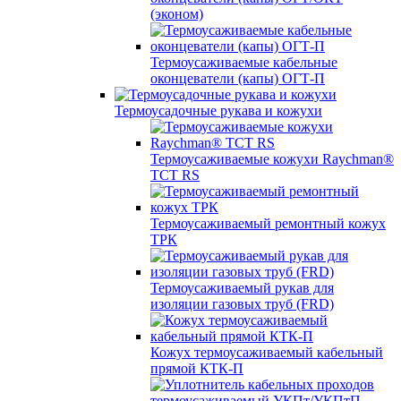
(эконом)
Термоусаживаемые кабельные
оконцеватели (капы) ОГТ-П
Термоусадочные рукава и кожухи
Термоусаживаемые кожухи Raychman®
TCT RS
Термоусаживаемый ремонтный кожух
ТРК
Термоусаживаемый рукав для
изоляции газовых труб (FRD)
Кожух термоусаживаемый кабельный
прямой КТК-П