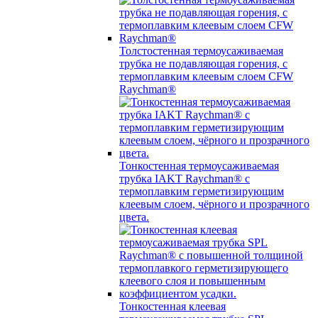
Толстостенная термоусаживаемая
трубка не подавляющая горения, с
термоплавким клеевым слоем CFW
Raychman®
Тонкостенная термоусаживаемая
трубка IAKT Raychman® с
термоплавким герметизирующим
клеевым слоем, чёрного и прозрачного
цвета.
Тонкостенная клеевая