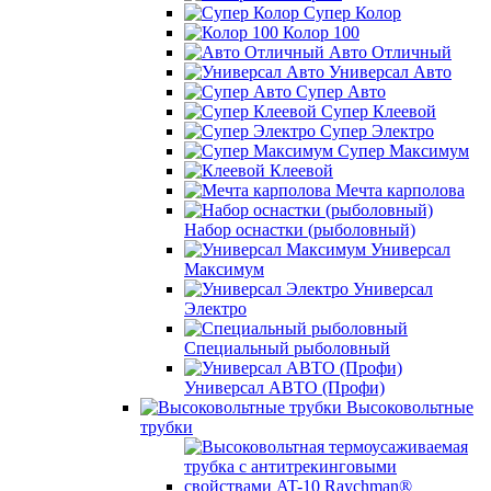
Супер Колор
Колор 100
Авто Отличный
Универсал Авто
Супер Авто
Супер Клеевой
Супер Электро
Супер Максимум
Клеевой
Мечта карполова
Набор оснастки (рыболовный)
Универсал
Максимум
Универсал
Электро
Специальный рыболовный
Универсал АВТО (Профи)
Высоковольтные
трубки