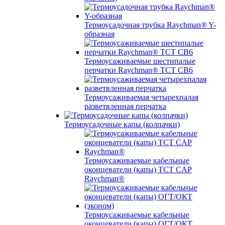
Термоусадочная трубка Raychman® Y-
образная
Термоусаживаемые шестипалые
перчатки Raychman® ТСТ СВ6
Термоусаживаемая четырехпалая
разветвленная перчатка
Термоусадочные капы (колпачки)
Термоусаживаемые кабельные
оконцеватели (капы) ТCT CAP
Raychman®
Термоусаживаемые кабельные
оконцеватели (капы) ОГТ/ОКТ