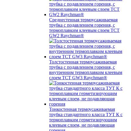
Среднестенная термоусаживаемая
трубка c подавлением горения, с
термоплавким клеевым слоем TCT
GW2 Raychman®
Толстостенная термоусаживаемая
трубка c подавлением горения, с
внутренним термоплавким клеевым
слоем TCT GW3 Raychman®
Тонкостенная термоусаживаемая
трубка стандартного класса ТУТ К с
термоплавким герметизирующим
клеевым слоем, не подавляющая
горения