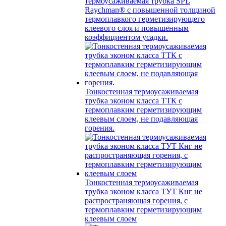
термоусаживаемая трубка SPL
Raychman® с повышенной толщиной
термоплавкого герметизирующего
клеевого слоя и повышенным
коэффициентом усадки.
Тонкостенная термоусаживаемая
трубка эконом класса ТТК с
термоплавким герметизирующим
клеевым слоем, не подавляющая
горения.
Тонкостенная термоусаживаемая
трубка эконом класса ТУТ Кнг не
распространяющая горения, с
термоплавким герметизирующим
клеевым слоем