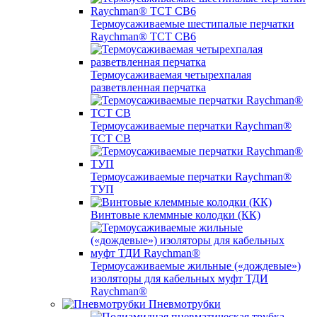
Термоусаживаемые шестипалые перчатки
Raychman® ТСТ СВ6
Термоусаживаемая четырехпалая
разветвленная перчатка
Термоусаживаемые перчатки Raychman®
TCT CB
Термоусаживаемые перчатки Raychman®
ТУП
Винтовые клеммные колодки (КК)
Термоусаживаемые жильные («дождевые»)
изоляторы для кабельных муфт ТДИ
Raychman®
Пневмотрубки