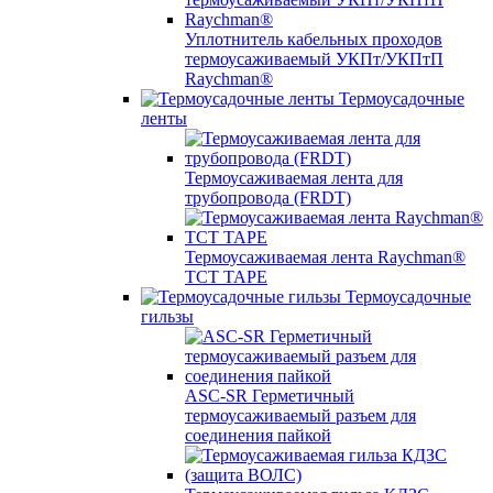
Уплотнитель кабельных проходов
термоусаживаемый УКПт/УКПтП
Raychman®
Термоусадочные
ленты
Термоусаживаемая лента для
трубопровода (FRDT)
Термоусаживаемая лента Raychman®
TCT TAPE
Термоусадочные
гильзы
ASC‐SR Герметичный
термоусаживаемый разъем для
соединения пайкой