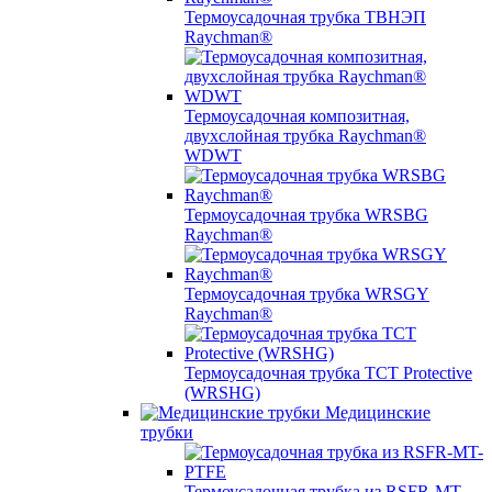
Термоусадочная трубка ТВНЭП
Raychman®
Термоусадочная композитная,
двухслойная трубка Raychman®
WDWT
Термоусадочная трубка WRSBG
Raychman®
Термоусадочная трубка WRSGY
Raychman®
Термоусадочная трубка TCT Protective
(WRSHG)
Медицинские
трубки
Термоусадочная трубка из RSFR-MT-