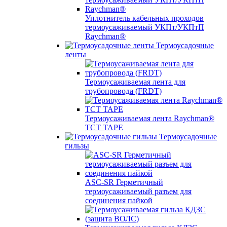
Уплотнитель кабельных проходов
термоусаживаемый УКПт/УКПтП
Raychman®
Термоусадочные
ленты
Термоусаживаемая лента для
трубопровода (FRDT)
Термоусаживаемая лента Raychman®
TCT TAPE
Термоусадочные
гильзы
ASC‐SR Герметичный
термоусаживаемый разъем для
соединения пайкой