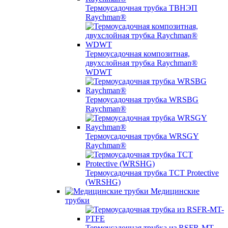
Термоусадочная трубка ТВНЭП
Raychman®
Термоусадочная композитная,
двухслойная трубка Raychman®
WDWT
Термоусадочная трубка WRSBG
Raychman®
Термоусадочная трубка WRSGY
Raychman®
Термоусадочная трубка TCT Protective
(WRSHG)
Медицинские
трубки
Термоусадочная трубка из RSFR-MT-