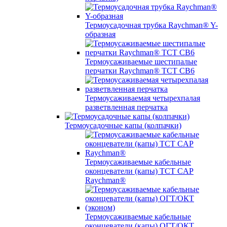
Термоусадочная трубка Raychman® Y-
образная
Термоусаживаемые шестипалые
перчатки Raychman® ТСТ СВ6
Термоусаживаемая четырехпалая
разветвленная перчатка
Термоусадочные капы (колпачки)
Термоусаживаемые кабельные
оконцеватели (капы) ТCT CAP
Raychman®
Термоусаживаемые кабельные
оконцеватели (капы) ОГТ/ОКТ