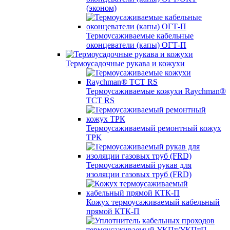
(эконом)
Термоусаживаемые кабельные
оконцеватели (капы) ОГТ-П
Термоусадочные рукава и кожухи
Термоусаживаемые кожухи Raychman®
TCT RS
Термоусаживаемый ремонтный кожух
ТРК
Термоусаживаемый рукав для
изоляции газовых труб (FRD)
Кожух термоусаживаемый кабельный
прямой КТК-П