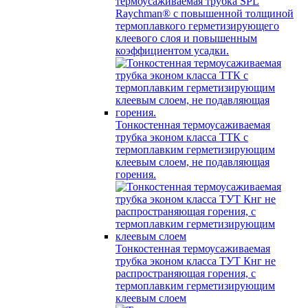
термоусаживаемая трубка SPL
Raychman® с повышенной толщиной
термоплавкого герметизирующего
клеевого слоя и повышенным
коэффициентом усадки.
Тонкостенная термоусаживаемая
трубка эконом класса ТТК с
термоплавким герметизирующим
клеевым слоем, не подавляющая
горения.
Тонкостенная термоусаживаемая
трубка эконом класса ТУТ Кнг не
распространяющая горения, с
термоплавким герметизирующим
клеевым слоем