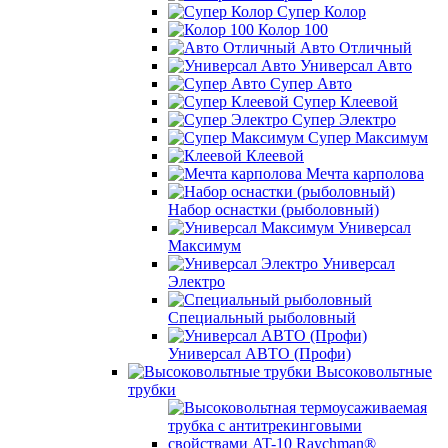
Супер Колор
Колор 100
Авто Отличный
Универсал Авто
Супер Авто
Супер Клеевой
Супер Электро
Супер Максимум
Клеевой
Мечта карполова
Набор оснастки (рыболовный)
Универсал
Максимум
Универсал
Электро
Специальный рыболовный
Универсал АВТО (Профи)
Высоковольтные
трубки