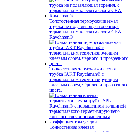
Толстостенная термоусаживаемая
трубка не подавляющая горения, с
термоплавким клеевым слоем CFW
Raychman®
Тонкостенная термоусаживаемая
трубка IAKT Raychman® с
термоплавким герметизирующим
клеевым слоем, чёрного и прозрачного
цвета.
Тонкостенная клеевая