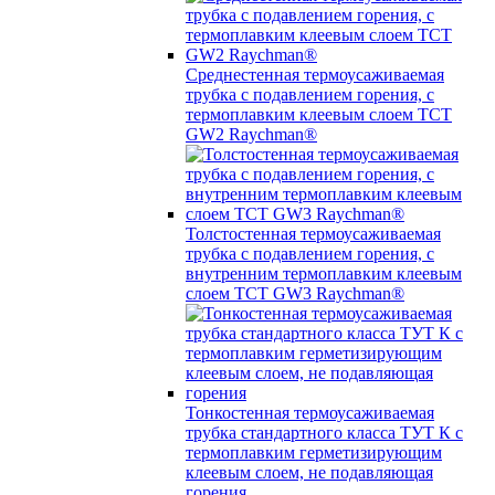
Среднестенная термоусаживаемая
трубка c подавлением горения, с
термоплавким клеевым слоем TCT
GW2 Raychman®
Толстостенная термоусаживаемая
трубка c подавлением горения, с
внутренним термоплавким клеевым
слоем TCT GW3 Raychman®
Тонкостенная термоусаживаемая
трубка стандартного класса ТУТ К с
термоплавким герметизирующим
клеевым слоем, не подавляющая
горения