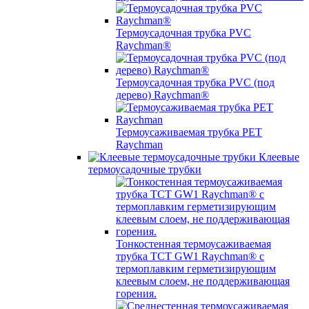
Термоусадочная трубка PVC
Raychman®
Термоусадочная трубка PVC (под
дерево) Raychman®
Термоусаживаемая трубка PET
Raychman
Клеевые
термоусадочные трубки
Тонкостенная термоусаживаемая
трубка TCT GW1 Raychman® с
термоплавким герметизирующим
клеевым слоем, не поддерживающая
горения.