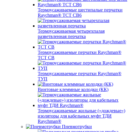
Термоусаживаемые шестипалые перчатки
Raychman® ТСТ СВ6
Термоусаживаемая четырехпалая
разветвленная перчатка
Термоусаживаемые перчатки Raychman®
TCT CB
Термоусаживаемые перчатки Raychman®
ТУП
Винтовые клеммные колодки (КК)
Термоусаживаемые жильные («дождевые»)
изоляторы для кабельных муфт ТДИ
Raychman®
Пневмотрубки