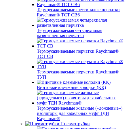
Термоусаживаемые шестипалые перчатки
Raychman® ТСТ СВ6
Термоусаживаемая четырехпалая
разветвленная перчатка
Термоусаживаемые перчатки Raychman®
TCT CB
Термоусаживаемые перчатки Raychman®
ТУП
Винтовые клеммные колодки (КК)
Термоусаживаемые жильные («дождевые»)
изоляторы для кабельных муфт ТДИ
Raychman®
Пневмотрубки