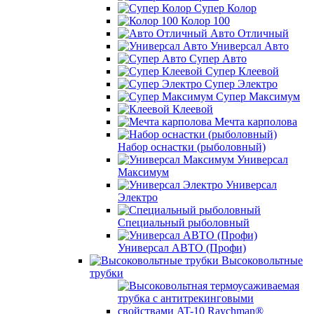
Супер Колор
Колор 100
Авто Отличный
Универсал Авто
Супер Авто
Супер Клеевой
Супер Электро
Супер Максимум
Клеевой
Мечта карполова
Набор оснастки (рыболовный)
Универсал
Максимум
Универсал
Электро
Специальный рыболовный
Универсал АВТО (Профи)
Высоковольтные
трубки