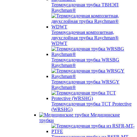
Термоусадочная трубка ТВНЭП
Raychman®
Термоусадочная композитная,
двухслойная трубка Raychman®
WDWT
Термоусадочная трубка WRSBG
Raychman®
Термоусадочная трубка WRSGY
Raychman®
Термоусадочная трубка TCT Protective
(WRSHG)
Медицинские
трубки
Термоусадочная трубка из RSFR-MT-