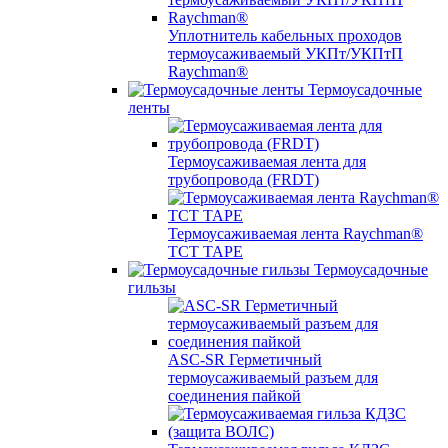
Уплотнитель кабельных проходов
термоусаживаемый УКПт/УКПтП
Raychman®
Термоусадочные
ленты
Термоусаживаемая лента для
трубопровода (FRDT)
Термоусаживаемая лента Raychman®
TCT TAPE
Термоусадочные
гильзы
ASC‐SR Герметичный
термоусаживаемый разъем для
соединения пайкой