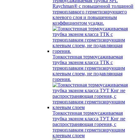
термоусаживаемая трубка SPL
Raychman® с повышенной толщиной
термоплавкого герметизирующего
клеевого слоя и повышенным
коэффициентом усадки.
Тонкостенная термоусаживаемая
трубка эконом класса ТТК с
термоплавким герметизирующим
клеевым слоем, не подавляющая
горения.
Тонкостенная термоусаживаемая
трубка эконом класса ТУТ Кнг не
распространяющая горения, с
термоплавким герметизирующим
клеевым слоем