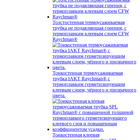
Толстостенная термоусаживаемая
трубка не подавляющая горения, с
термоплавким клеевым слоем CFW
Raychman®
Тонкостенная термоусаживаемая
трубка IAKT Raychman® с
термоплавким герметизирующим
клеевым слоем, чёрного и прозрачного
цвета.
Тонкостенная клеевая