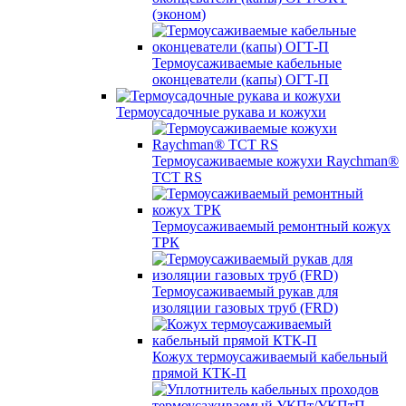
(эконом)
Термоусаживаемые кабельные
оконцеватели (капы) ОГТ-П
Термоусадочные рукава и кожухи
Термоусаживаемые кожухи Raychman®
TCT RS
Термоусаживаемый ремонтный кожух
ТРК
Термоусаживаемый рукав для
изоляции газовых труб (FRD)
Кожух термоусаживаемый кабельный
прямой КТК-П