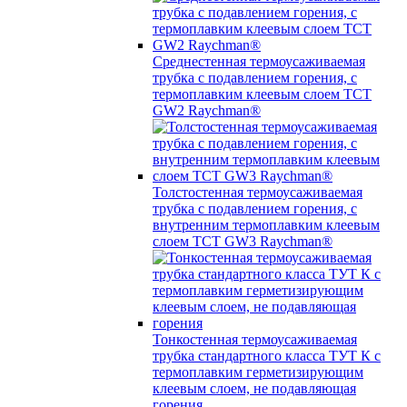
Среднестенная термоусаживаемая
трубка c подавлением горения, с
термоплавким клеевым слоем TCT
GW2 Raychman®
Толстостенная термоусаживаемая
трубка c подавлением горения, с
внутренним термоплавким клеевым
слоем TCT GW3 Raychman®
Тонкостенная термоусаживаемая
трубка стандартного класса ТУТ К с
термоплавким герметизирующим
клеевым слоем, не подавляющая
горения