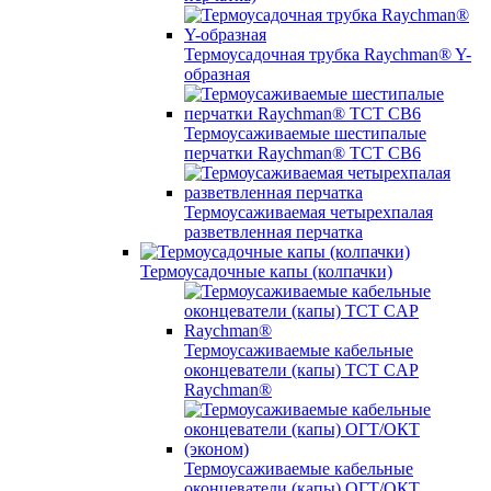
Термоусадочная трубка Raychman® Y-
образная
Термоусаживаемые шестипалые
перчатки Raychman® ТСТ СВ6
Термоусаживаемая четырехпалая
разветвленная перчатка
Термоусадочные капы (колпачки)
Термоусаживаемые кабельные
оконцеватели (капы) ТCT CAP
Raychman®
Термоусаживаемые кабельные
оконцеватели (капы) ОГТ/ОКТ