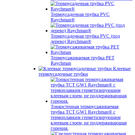
Термоусадочная трубка PVC
Raychman®
Термоусадочная трубка PVC (под
дерево) Raychman®
Термоусаживаемая трубка PET
Raychman
Клеевые
термоусадочные трубки
Тонкостенная термоусаживаемая
трубка TCT GW1 Raychman® с
термоплавким герметизирующим
клеевым слоем, не поддерживающая
горения.