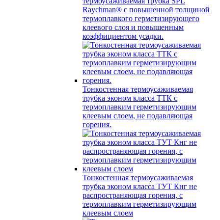
термоусаживаемая трубка SPL
Raychman® с повышенной толщиной
термоплавкого герметизирующего
клеевого слоя и повышенным
коэффициентом усадки.
Тонкостенная термоусаживаемая
трубка эконом класса ТТК с
термоплавким герметизирующим
клеевым слоем, не подавляющая
горения.
Тонкостенная термоусаживаемая
трубка эконом класса ТУТ Кнг не
распространяющая горения, с
термоплавким герметизирующим
клеевым слоем