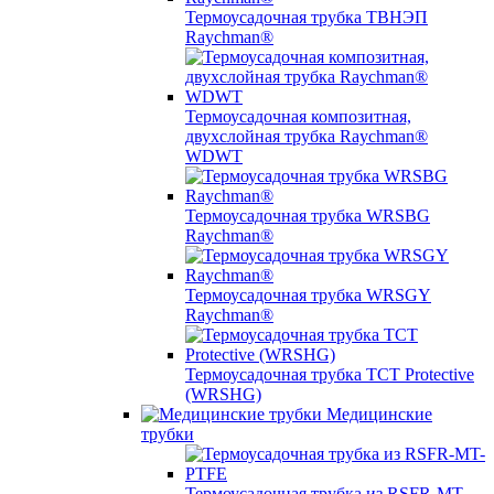
Термоусадочная трубка ТВНЭП
Raychman®
Термоусадочная композитная,
двухслойная трубка Raychman®
WDWT
Термоусадочная трубка WRSBG
Raychman®
Термоусадочная трубка WRSGY
Raychman®
Термоусадочная трубка TCT Protective
(WRSHG)
Медицинские
трубки
Термоусадочная трубка из RSFR-MT-