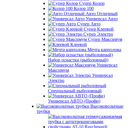
Супер Колор
Колор 100
Авто Отличный
Универсал Авто
Супер Авто
Супер Клеевой
Супер Электро
Супер Максимум
Клеевой
Мечта карполова
Набор оснастки (рыболовный)
Универсал
Максимум
Универсал
Электро
Специальный рыболовный
Универсал АВТО (Профи)
Высоковольтные
трубки