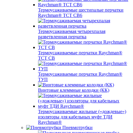
Термоусаживаемые шестипалые перчатки
Raychman® ТСТ СВ6
Термоусаживаемая четырехпалая
разветвленная перчатка
Термоусаживаемые перчатки Raychman®
TCT CB
Термоусаживаемые перчатки Raychman®
ТУП
Винтовые клеммные колодки (КК)
Термоусаживаемые жильные («дождевые»)
изоляторы для кабельных муфт ТДИ
Raychman®
Пневмотрубки