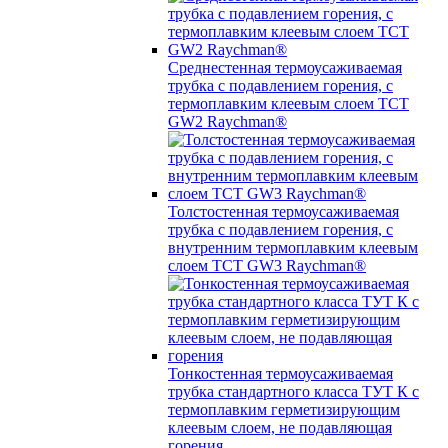
Среднестенная термоусаживаемая
трубка c подавлением горения, с
термоплавким клеевым слоем TCT
GW2 Raychman®
Толстостенная термоусаживаемая
трубка c подавлением горения, с
внутренним термоплавким клеевым
слоем TCT GW3 Raychman®
Тонкостенная термоусаживаемая
трубка стандартного класса ТУТ К с
термоплавким герметизирующим
клеевым слоем, не подавляющая
горения