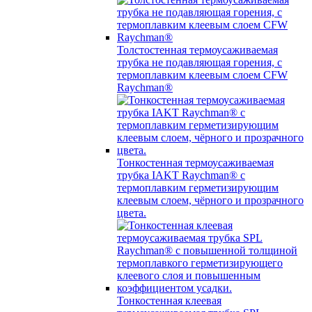
Толстостенная термоусаживаемая
трубка не подавляющая горения, с
термоплавким клеевым слоем CFW
Raychman®
Тонкостенная термоусаживаемая
трубка IAKT Raychman® с
термоплавким герметизирующим
клеевым слоем, чёрного и прозрачного
цвета.
Тонкостенная клеевая