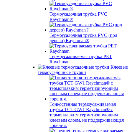
Термоусадочная трубка PVC
Raychman®
Термоусадочная трубка PVC (под
дерево) Raychman®
Термоусаживаемая трубка PET
Raychman
Клеевые
термоусадочные трубки
Тонкостенная термоусаживаемая
трубка TCT GW1 Raychman® с
термоплавким герметизирующим
клеевым слоем, не поддерживающая
горения.