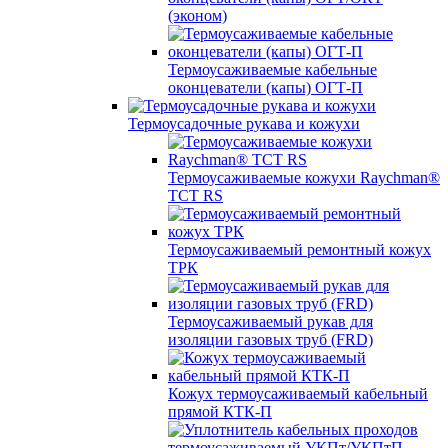
(эконом)
Термоусаживаемые кабельные
оконцеватели (капы) ОГТ-П
Термоусадочные рукава и кожухи
Термоусаживаемые кожухи Raychman®
TCT RS
Термоусаживаемый ремонтный кожух
ТРК
Термоусаживаемый рукав для
изоляции газовых труб (FRD)
Кожух термоусаживаемый кабельный
прямой КТК-П