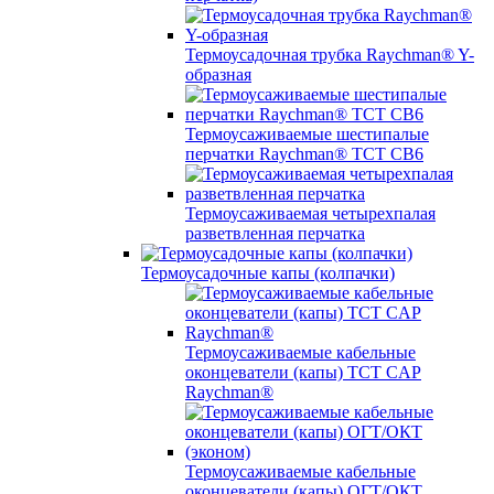
Термоусадочная трубка Raychman® Y-
образная
Термоусаживаемые шестипалые
перчатки Raychman® ТСТ СВ6
Термоусаживаемая четырехпалая
разветвленная перчатка
Термоусадочные капы (колпачки)
Термоусаживаемые кабельные
оконцеватели (капы) ТCT CAP
Raychman®
Термоусаживаемые кабельные
оконцеватели (капы) ОГТ/ОКТ