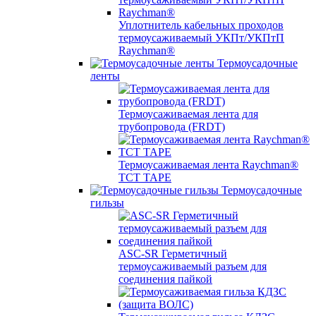
Уплотнитель кабельных проходов
термоусаживаемый УКПт/УКПтП
Raychman®
Термоусадочные
ленты
Термоусаживаемая лента для
трубопровода (FRDT)
Термоусаживаемая лента Raychman®
TCT TAPE
Термоусадочные
гильзы
ASC‐SR Герметичный
термоусаживаемый разъем для
соединения пайкой