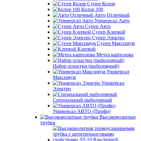
Супер Колор
Колор 100
Авто Отличный
Универсал Авто
Супер Авто
Супер Клеевой
Супер Электро
Супер Максимум
Клеевой
Мечта карполова
Набор оснастки (рыболовный)
Универсал
Максимум
Универсал
Электро
Специальный рыболовный
Универсал АВТО (Профи)
Высоковольтные
трубки