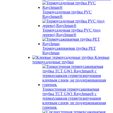
Термоусадочная трубка PVC
Raychman®
Термоусадочная трубка PVC (под
дерево) Raychman®
Термоусаживаемая трубка PET
Raychman
Клеевые
термоусадочные трубки
Тонкостенная термоусаживаемая
трубка TCT GW1 Raychman® с
термоплавким герметизирующим
клеевым слоем, не поддерживающая
горения.