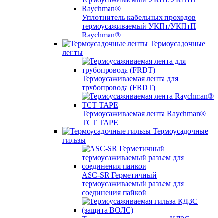
Уплотнитель кабельных проходов
термоусаживаемый УКПт/УКПтП
Raychman®
Термоусадочные
ленты
Термоусаживаемая лента для
трубопровода (FRDT)
Термоусаживаемая лента Raychman®
TCT TAPE
Термоусадочные
гильзы
ASC‐SR Герметичный
термоусаживаемый разъем для
соединения пайкой