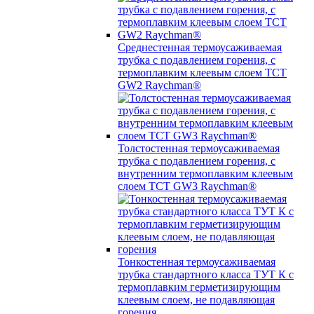
Среднестенная термоусаживаемая
трубка c подавлением горения, с
термоплавким клеевым слоем TCT
GW2 Raychman®
Толстостенная термоусаживаемая
трубка c подавлением горения, с
внутренним термоплавким клеевым
слоем TCT GW3 Raychman®
Тонкостенная термоусаживаемая
трубка стандартного класса ТУТ К с
термоплавким герметизирующим
клеевым слоем, не подавляющая
горения