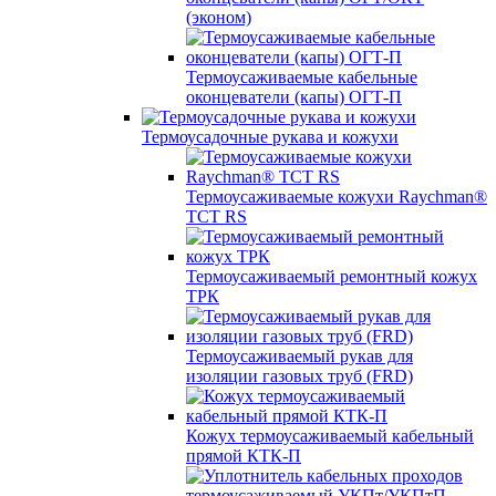
(эконом)
Термоусаживаемые кабельные
оконцеватели (капы) ОГТ-П
Термоусадочные рукава и кожухи
Термоусаживаемые кожухи Raychman®
TCT RS
Термоусаживаемый ремонтный кожух
ТРК
Термоусаживаемый рукав для
изоляции газовых труб (FRD)
Кожух термоусаживаемый кабельный
прямой КТК-П