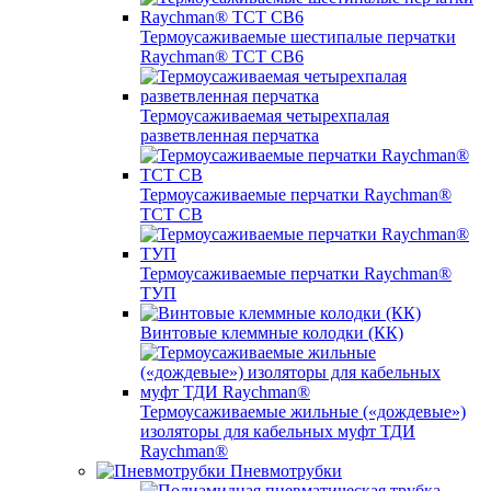
Термоусаживаемые шестипалые перчатки
Raychman® ТСТ СВ6
Термоусаживаемая четырехпалая
разветвленная перчатка
Термоусаживаемые перчатки Raychman®
TCT CB
Термоусаживаемые перчатки Raychman®
ТУП
Винтовые клеммные колодки (КК)
Термоусаживаемые жильные («дождевые»)
изоляторы для кабельных муфт ТДИ
Raychman®
Пневмотрубки