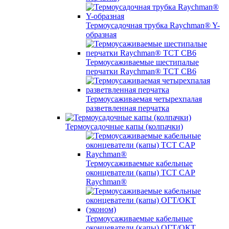
Термоусадочная трубка Raychman® Y-
образная
Термоусаживаемые шестипалые
перчатки Raychman® ТСТ СВ6
Термоусаживаемая четырехпалая
разветвленная перчатка
Термоусадочные капы (колпачки)
Термоусаживаемые кабельные
оконцеватели (капы) ТCT CAP
Raychman®
Термоусаживаемые кабельные
оконцеватели (капы) ОГТ/ОКТ