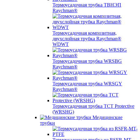
Термоусадочная трубка ТВНЭП
Raychman®
Термоусадочная композитная,
двухслойная трубка Raychman®
WDWT
Термоусадочная трубка WRSBG
Raychman®
Термоусадочная трубка WRSGY
Raychman®
Термоусадочная трубка TCT Protective
(WRSHG)
Медицинские
трубки
Термоусадочная трубка из RSFR-MT-