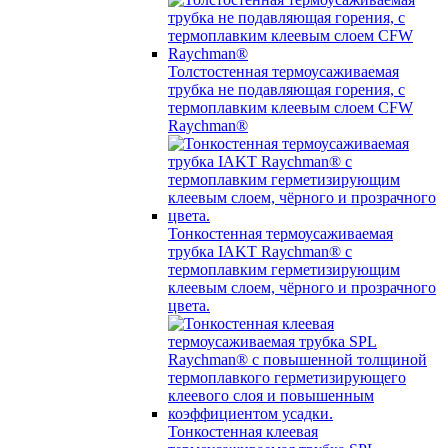
Толстостенная термоусаживаемая
трубка не подавляющая горения, с
термоплавким клеевым слоем CFW
Raychman®
Тонкостенная термоусаживаемая
трубка IAKT Raychman® с
термоплавким герметизирующим
клеевым слоем, чёрного и прозрачного
цвета.
Тонкостенная клеевая