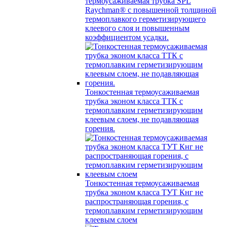
термоусаживаемая трубка SPL
Raychman® с повышенной толщиной
термоплавкого герметизирующего
клеевого слоя и повышенным
коэффициентом усадки.
Тонкостенная термоусаживаемая
трубка эконом класса ТТК с
термоплавким герметизирующим
клеевым слоем, не подавляющая
горения.
Тонкостенная термоусаживаемая
трубка эконом класса ТУТ Кнг не
распространяющая горения, с
термоплавким герметизирующим
клеевым слоем