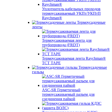
Уплотнитель кабельных проходов
термоусаживаемый УКПт/УКПтП
Raychman®
Термоусадочные
ленты
Термоусаживаемая лента для
трубопровода (FRDT)
Термоусаживаемая лента Raychman®
TCT TAPE
Термоусадочные
гильзы
ASC‐SR Герметичный
термоусаживаемый разъем для
соединения пайкой