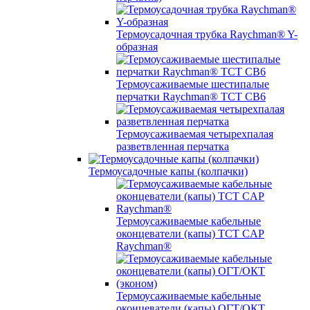
Термоусадочная трубка Raychman® Y-
образная
Термоусаживаемые шестипалые
перчатки Raychman® ТСТ СВ6
Термоусаживаемая четырехпалая
разветвленная перчатка
Термоусадочные капы (колпачки)
Термоусаживаемые кабельные
оконцеватели (капы) ТCT CAP
Raychman®
Термоусаживаемые кабельные
оконцеватели (капы) ОГТ/ОКТ