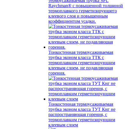
термоусаживаемая трубка SPL
Raychman® с повышенной толщиной
термоплавкого герметизирующего
клеевого слоя и повышенным
коэффициентом усадки.
Тонкостенная термоусаживаемая
трубка эконом класса ТТК с
термоплавким герметизирующим
клеевым слоем, не подавляющая
горения.
Тонкостенная термоусаживаемая
трубка эконом класса ТУТ Кнг не
распространяющая горения, с
термоплавким герметизирующим
клеевым слоем