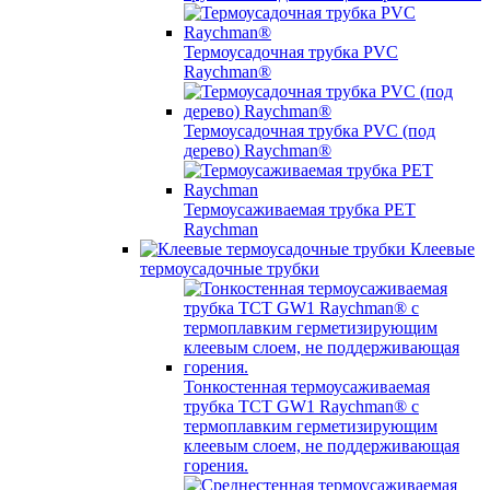
Термоусадочная трубка PVC
Raychman®
Термоусадочная трубка PVC (под
дерево) Raychman®
Термоусаживаемая трубка PET
Raychman
Клеевые
термоусадочные трубки
Тонкостенная термоусаживаемая
трубка TCT GW1 Raychman® с
термоплавким герметизирующим
клеевым слоем, не поддерживающая
горения.