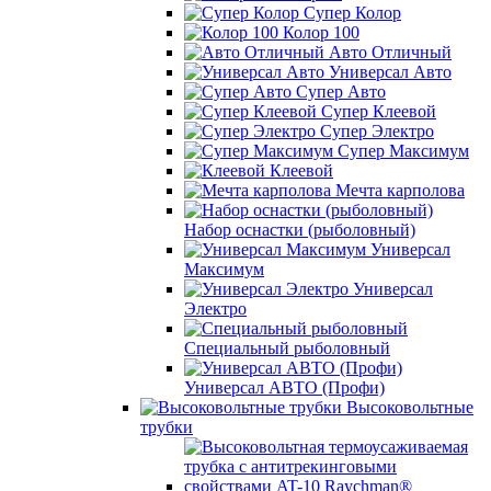
Супер Колор
Колор 100
Авто Отличный
Универсал Авто
Супер Авто
Супер Клеевой
Супер Электро
Супер Максимум
Клеевой
Мечта карполова
Набор оснастки (рыболовный)
Универсал
Максимум
Универсал
Электро
Специальный рыболовный
Универсал АВТО (Профи)
Высоковольтные
трубки