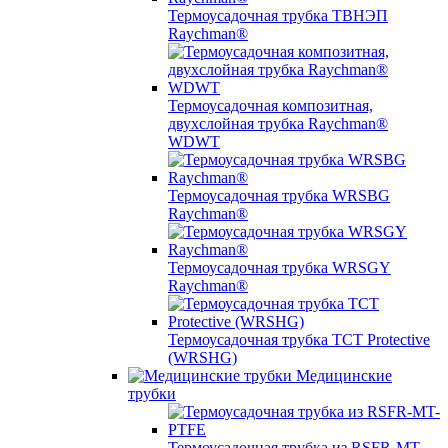
Термоусадочная трубка ТВНЭП
Raychman®
Термоусадочная композитная,
двухслойная трубка Raychman®
WDWT
Термоусадочная трубка WRSBG
Raychman®
Термоусадочная трубка WRSGY
Raychman®
Термоусадочная трубка TCT Protective
(WRSHG)
Медицинские
трубки
Термоусадочная трубка из RSFR-MT-