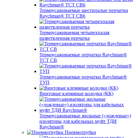
Термоусаживаемые шестипалые перчатки
Raychman® ТСТ СВ6
Термоусаживаемая четырехпалая
разветвленная перчатка
Термоусаживаемые перчатки Raychman®
TCT CB
Термоусаживаемые перчатки Raychman®
ТУП
Винтовые клеммные колодки (КК)
Термоусаживаемые жильные («дождевые»)
изоляторы для кабельных муфт ТДИ
Raychman®
Пневмотрубки