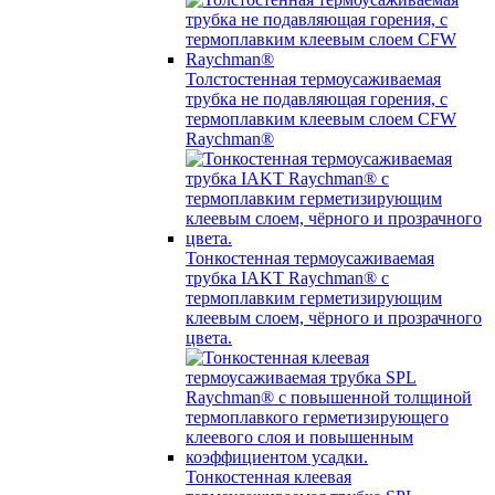
Толстостенная термоусаживаемая
трубка не подавляющая горения, с
термоплавким клеевым слоем CFW
Raychman®
Тонкостенная термоусаживаемая
трубка IAKT Raychman® с
термоплавким герметизирующим
клеевым слоем, чёрного и прозрачного
цвета.
Тонкостенная клеевая