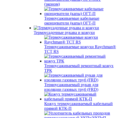
(эконом)
Термоусаживаемые кабельные
оконцеватели (капы) ОГТ-П
Термоусадочные рукава и кожухи
Термоусаживаемые кожухи Raychman®
TCT RS
Термоусаживаемый ремонтный кожух
ТРК
Термоусаживаемый рукав для
изоляции газовых труб (FRD)
Кожух термоусаживаемый кабельный
прямой КТК-П