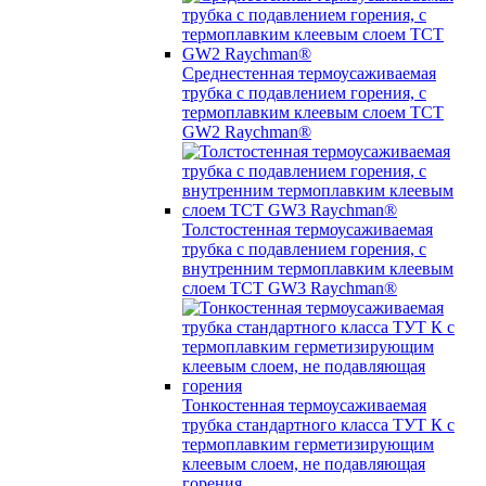
Среднестенная термоусаживаемая
трубка c подавлением горения, с
термоплавким клеевым слоем TCT
GW2 Raychman®
Толстостенная термоусаживаемая
трубка c подавлением горения, с
внутренним термоплавким клеевым
слоем TCT GW3 Raychman®
Тонкостенная термоусаживаемая
трубка стандартного класса ТУТ К с
термоплавким герметизирующим
клеевым слоем, не подавляющая
горения