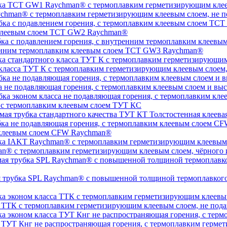
chman® с термоплавким герметизирующим клеевым слоем, не п
 клеевым слоем TCT GW2 Raychman®
тренним термоплавким клеевым слоем TCT GW3 Raychman®
 класса ТУТ К с термоплавким герметизирующим клеевым слоем
а не подавляющая горения, с термоплавким клеевым слоем и 
, с термоплавким клеевым слоем ТУТ КС
Толстостенная клеева
 клеевым слоем CFW Raychman®
n® с термоплавким герметизирующим клеевым слоем, чёрного и
ая трубка SPL Raychman® с повышенной толщиной термоплавког
а ТТК с термоплавким герметизирующим клеевым слоем, не под
а ТУТ Кнг не распространяющая горения, с термоплавким герм