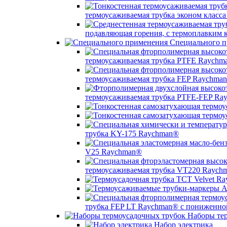
термоусаживаемая трубка эконом класс
подавляющая горения, с термоплавким
Специального п
термоусаживаемая трубка PTFE Raychm
термоусаживаемая трубка FEP Raychma
термоусаживаемая трубка PTFE-FEP Ra
трубка KY-175 Raychman®
V25 Raychman®
термоусаживаемая трубка VT220 Raych
трубка FEP LT Raychman® с пониженно
Наборы тер
Набор электрика