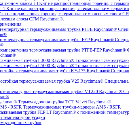
а ТТКнг не распространяющая горения, с термоплавким гермет
 клеевым слоем CFM Raychman®.
рименения
Специ
an®
Специа
n®
Ф
ychman®
Тонкостенная самозатухаю
Тонкостенная самозатухаю
Специаль
Специальная
Спе
man®
Термоусадочная трубка TCT Velvet Raychman®
Термоусаживаемые трубки-маркеры AMS / RSFR
й температурой усадки
моусадочных трубок