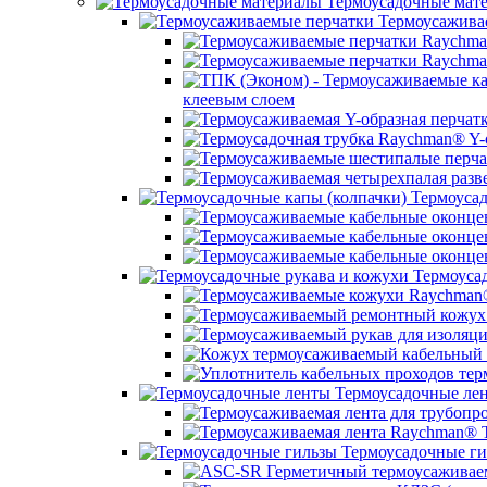
Термоусадочные мат
Термоусажива
клеевым слоем
Термоусад
Термоусад
Термоусадочные ле
Термоусадочные ги