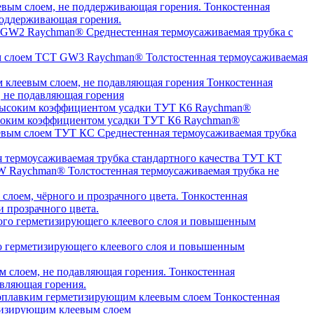
Тонкостенная
оддерживающая горения.
Среднестенная термоусаживаемая трубка c
Толстостенная термоусаживаемая
Тонкостенная
, не подавляющая горения
высоким коэффициентом усадки ТУТ К6 Raychman®
Среднестенная термоусаживаемая трубка
я термоусаживаемая трубка стандартного качества ТУТ КТ
Толстостенная термоусаживаемая трубка не
Тонкостенная
 прозрачного цвета.
о герметизирующего клеевого слоя и повышенным
Тонкостенная
авляющая горения.
Тонкостенная
етизирующим клеевым слоем