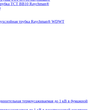
трубка TCT BB10 Raychman®
0
двухслойная трубка Raychman® WDWT
динительная термоусаживаемая до 1 кВ в бумажной
рмоусаживаемая до 1 кВ в пластмассовой изоляции