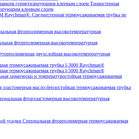
Тонкостенная
изирующим клеевым слоем
Среднестенная термоусаживаемая трубка не
альная фторполимерная высокотемпературная
льная фторполимерная высокотемпературная
торполимерная двухслойная высокотемпературная
щая термоусаживаемая трубка I-3000 Raychman®
щая термоусаживаемая трубка I-5000 Raychman®
ная химически и температуростойкая термоусаживаемая
 эластомерная масло-бензостойкая термоусаживаемая трубка
циальная фторэластомерная высокотемпературная
Специальная фторполимерная термоусаживаемая