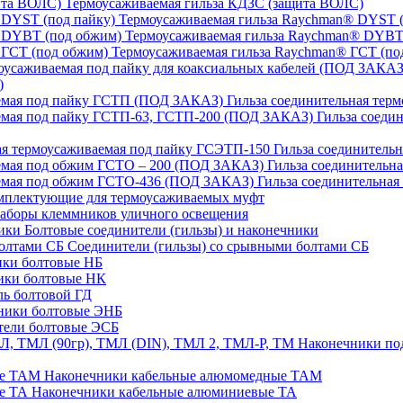
Термоусаживаемая гильза КДЗС (защита ВОЛС)
Термоусаживаемая гильза Raychman® DYST (
Термоусаживаемая гильза Raychman® DYBT
Термоусаживаемая гильза Raychman® ГСТ (по
)
Гильза соединительная тер
Гильза соеди
Гильза соединительн
Гильза соединительн
Гильза соединительна
плектующие для термоусаживаемых муфт
аборы клеммников уличного освещения
Болтовые соединители (гильзы) и наконечники
Соединители (гильзы) со срывными болтами СБ
ки болтовые НБ
ики болтовые НК
ь болтовой ГД
ники болтовые ЭНБ
ели болтовые ЭСБ
Наконечники под
Наконечники кабельные алюмомедные ТАМ
Наконечники кабельные алюминиевые ТА