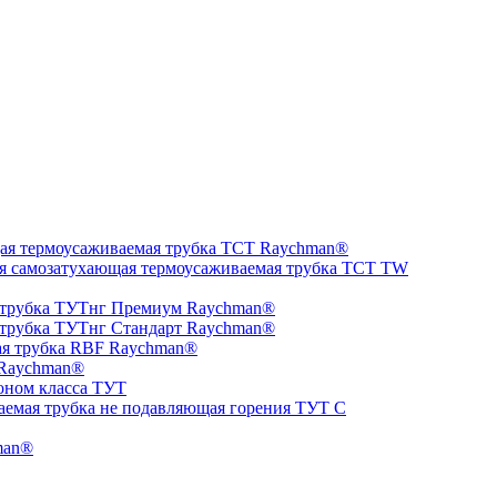
ая термоусаживаемая трубка ТCT Raychman®
я самозатухающая термоусаживаемая трубка ТCT TW
 трубка ТУТнг Премиум Raychman®
 трубка ТУТнг Стандарт Raychman®
ая трубка RBF Raychman®
 Raychman®
оном класса ТУТ
аемая трубка не подавляющая горения ТУТ С
man®