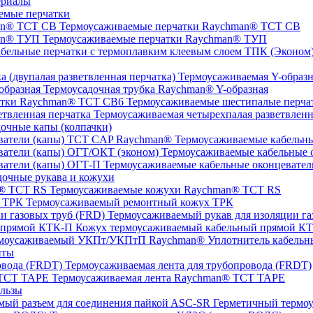
ериалы
емые перчатки
Термоусаживаемые перчатки Raychman® TCT CB
Термоусаживаемые перчатки Raychman® ТУП
ТПК (Эконом) 
Термоусаживаемая Y-образна
Термоусадочная трубка Raychman® Y-образная
Термоусаживаемые шестипалые перч
Термоусаживаемая четырехпалая разветвленн
очные капы (колпачки)
Термоусаживаемые кабельны
Термоусаживаемые кабельные о
Термоусаживаемые кабельные оконцевател
очные рукава и кожухи
Термоусаживаемые кожухи Raychman® TCT RS
Термоусаживаемый ремонтный кожух ТРК
Термоусаживаемый рукав для изоляции га
Кожух термоусаживаемый кабельный прямой К
Уплотнитель кабель
нты
Термоусаживаемая лента для трубопровода (FRDT)
Термоусаживаемая лента Raychman® TCT TAPE
льзы
ASC‐SR Герметичный термоус