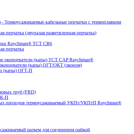
- Термоусаживаемые кабельные перчатки с термоплавким
я перчатка (двупалая разветвленная перчатка)
атки Raychman® ТСТ СВ6
ая перчатка
е оконцеватели (капы) ТCT CAP Raychman®
концеватели (капы) ОГТ/ОКТ (эконом)
и (капы) ОГТ-П
зовых труб (FRD)
ТК-П
ных проходов термоусаживаемый УКПт/УКПтП Raychman®
аживаемый разъем для соединения пайкой