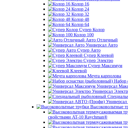
Колор 16
Колор 24
Колор 32
Колор 48
Колор 64
Супер Колор
Колор 100
Авто Отличный
Универсал Авто
Супер Авто
Супер Клеевой
Супер Электро
Супер Максимум
Клеевой
Мечта карполова
Набор 
Универсал Мак
Универсал Электр
Специаль
Универсал
Высоковольтные т
свойствами AT-10 Raychman®