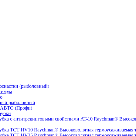
оснастки (рыболовный)
симум
о
ный рыболовный
 АВТО (Профи)
рубки
Высоков
Высоковольтная термоусаживаемая
Высоковольтная термоусаживаемая