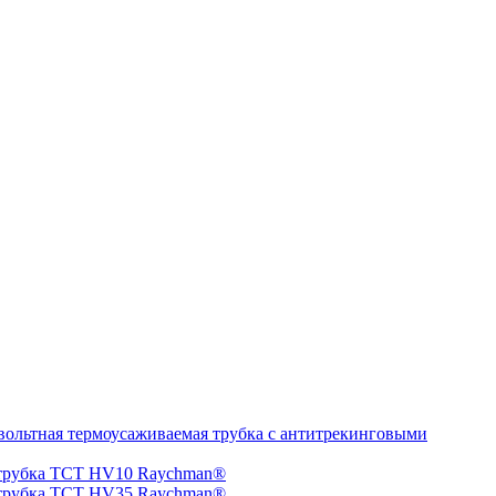
ольтная термоусаживаемая трубка с антитрекинговыми
 трубка TCT HV10 Raychman®
 трубка TCT HV35 Raychman®