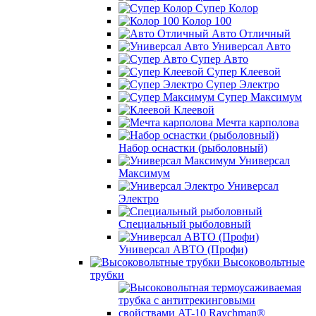
Супер Колор
Колор 100
Авто Отличный
Универсал Авто
Супер Авто
Супер Клеевой
Супер Электро
Супер Максимум
Клеевой
Мечта карполова
Набор оснастки (рыболовный)
Универсал
Максимум
Универсал
Электро
Специальный рыболовный
Универсал АВТО (Профи)
Высоковольтные
трубки