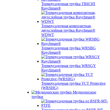
Термоусадочная трубка ТВНЭП
Raychman®
Термоусадочная композитная,
двухслойная трубка Raychman®
WDWT
Термоусадочная трубка WRSBG
Raychman®
Термоусадочная трубка WRSGY
Raychman®
Термоусадочная трубка TCT Protective
(WRSHG)
Медицинские
трубки
Термоусадочная трубка из RSFR-MT-