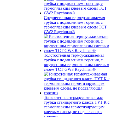
Среднестенная термоусаживаемая
трубка c подавлением горения, с
термоплавким клеевым слоем TCT
GW2 Raychman®
Толстостенная термоусаживаемая
трубка c подавлением горения, с
внутренним термоплавким клеевым
слоем TCT GW3 Raychman®
Тонкостенная термоусаживаемая
трубка стандартного класса ТУТ К с
термоплавким герметизирующим
клеевым слоем, не подавляющая
горения