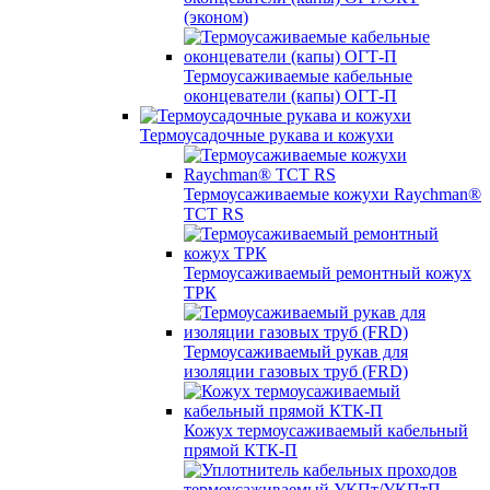
(эконом)
Термоусаживаемые кабельные
оконцеватели (капы) ОГТ-П
Термоусадочные рукава и кожухи
Термоусаживаемые кожухи Raychman®
TCT RS
Термоусаживаемый ремонтный кожух
ТРК
Термоусаживаемый рукав для
изоляции газовых труб (FRD)
Кожух термоусаживаемый кабельный
прямой КТК-П