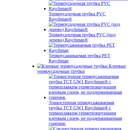
Термоусадочная трубка PVC
Raychman®
Термоусадочная трубка PVC (под
дерево) Raychman®
Термоусаживаемая трубка PET
Raychman
Клеевые
термоусадочные трубки
Тонкостенная термоусаживаемая
трубка TCT GW1 Raychman® с
термоплавким герметизирующим
клеевым слоем, не поддерживающая
горения.