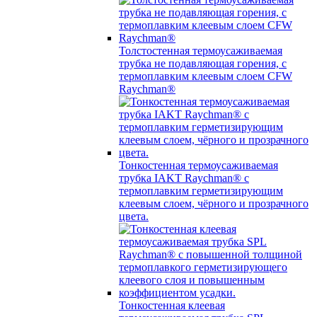
Толстостенная термоусаживаемая
трубка не подавляющая горения, с
термоплавким клеевым слоем CFW
Raychman®
Тонкостенная термоусаживаемая
трубка IAKT Raychman® с
термоплавким герметизирующим
клеевым слоем, чёрного и прозрачного
цвета.
Тонкостенная клеевая