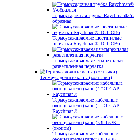
Термоусадочная трубка Raychman® Y-
образная
Термоусаживаемые шестипалые
перчатки Raychman® ТСТ СВ6
Термоусаживаемая четырехпалая
разветвленная перчатка
Термоусадочные капы (колпачки)
Термоусаживаемые кабельные
оконцеватели (капы) ТCT CAP
Raychman®
Термоусаживаемые кабельные
оконцеватели (капы) ОГТ/ОКТ