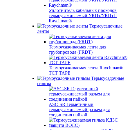
Уплотнитель кабельных проходов
термоусаживаемый УКПт/УКПтП
Raychman®
Термоусадочные
ленты
Термоусаживаемая лента для
трубопровода (FRDT)
Термоусаживаемая лента Raychman®
TCT TAPE
Термоусадочные
гильзы
ASC‐SR Герметичный
термоусаживаемый разъем для
соединения пайкой