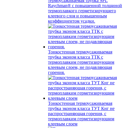
термоусаживаемая трубка SPL
Raychman® с повышенной толщиной
термоплавкого герметизирующего
клеевого слоя и повышенным
коэффициентом усадки.
Тонкостенная термоусаживаемая
трубка эконом класса ТТК с
термоплавким герметизирующим
клеевым слоем, не подавляющая
горения.
Тонкостенная термоусаживаемая
трубка эконом класса ТУТ Кнг не
распространяющая горения, с
термоплавким герметизирующим
клеевым слоем