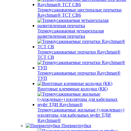
Термоусаживаемые шестипалые перчатки
Raychman® ТСТ СВ6
Термоусаживаемая четырехпалая
разветвленная перчатка
Термоусаживаемые перчатки Raychman®
TCT CB
Термоусаживаемые перчатки Raychman®
ТУП
Винтовые клеммные колодки (КК)
Термоусаживаемые жильные («дождевые»)
изоляторы для кабельных муфт ТДИ
Raychman®
Пневмотрубки