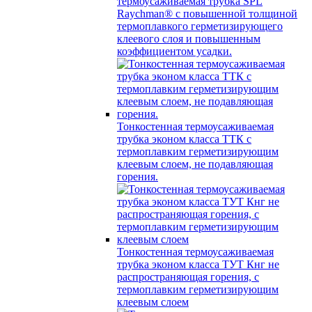
термоусаживаемая трубка SPL
Raychman® с повышенной толщиной
термоплавкого герметизирующего
клеевого слоя и повышенным
коэффициентом усадки.
Тонкостенная термоусаживаемая
трубка эконом класса ТТК с
термоплавким герметизирующим
клеевым слоем, не подавляющая
горения.
Тонкостенная термоусаживаемая
трубка эконом класса ТУТ Кнг не
распространяющая горения, с
термоплавким герметизирующим
клеевым слоем