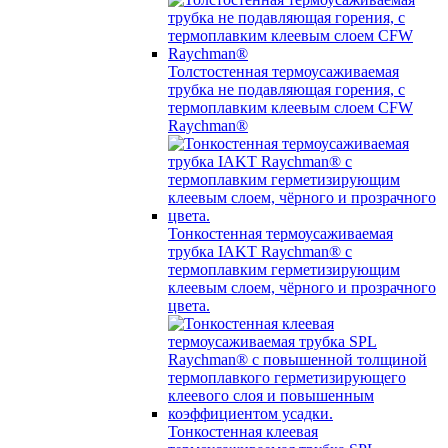
Толстостенная термоусаживаемая
трубка не подавляющая горения, с
термоплавким клеевым слоем CFW
Raychman®
Тонкостенная термоусаживаемая
трубка IAKT Raychman® с
термоплавким герметизирующим
клеевым слоем, чёрного и прозрачного
цвета.
Тонкостенная клеевая