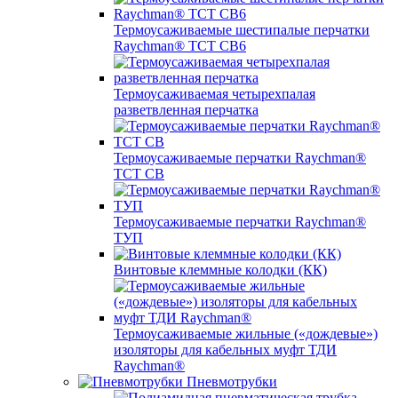
Термоусаживаемые шестипалые перчатки
Raychman® ТСТ СВ6
Термоусаживаемая четырехпалая
разветвленная перчатка
Термоусаживаемые перчатки Raychman®
TCT CB
Термоусаживаемые перчатки Raychman®
ТУП
Винтовые клеммные колодки (КК)
Термоусаживаемые жильные («дождевые»)
изоляторы для кабельных муфт ТДИ
Raychman®
Пневмотрубки