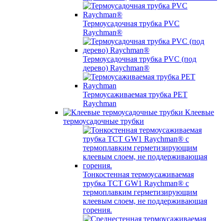
Термоусадочная трубка PVC
Raychman®
Термоусадочная трубка PVC (под
дерево) Raychman®
Термоусаживаемая трубка PET
Raychman
Клеевые
термоусадочные трубки
Тонкостенная термоусаживаемая
трубка TCT GW1 Raychman® с
термоплавким герметизирующим
клеевым слоем, не поддерживающая
горения.