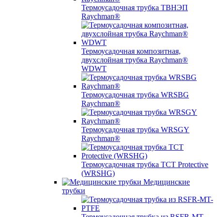
Термоусадочная трубка ТВНЭП
Raychman®
Термоусадочная композитная,
двухслойная трубка Raychman®
WDWT
Термоусадочная трубка WRSBG
Raychman®
Термоусадочная трубка WRSGY
Raychman®
Термоусадочная трубка TCT Protective
(WRSHG)
Медицинские
трубки
Термоусадочная трубка из RSFR-MT-