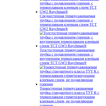
Среднестенная термоусаживаемая
трубка c подавлением горения, с
термоплавким клеевым слоем TCT
GW2 Raychman®
Толстостенная термоусаживаемая
трубка c подавлением горения, с
внутренним термоплавким клеевым
слоем TCT GW3 Raychman®
Тонкостенная термоусаживаемая
трубка стандартного класса ТУТ К с
термоплавким герметизирующим
клеевым слоем, не подавляющая
горения