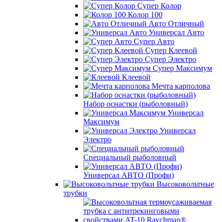
Супер Колор
Колор 100
Авто Отличный
Универсал Авто
Супер Авто
Супер Клеевой
Супер Электро
Супер Максимум
Клеевой
Мечта карполова
Набор оснастки (рыболовный)
Универсал
Максимум
Универсал
Электро
Специальный рыболовный
Универсал АВТО (Профи)
Высоковольтные
трубки