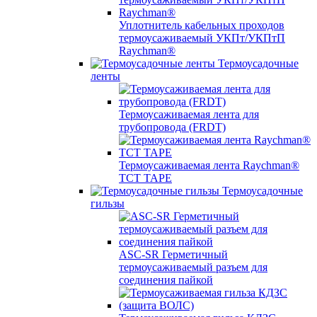
Уплотнитель кабельных проходов
термоусаживаемый УКПт/УКПтП
Raychman®
Термоусадочные
ленты
Термоусаживаемая лента для
трубопровода (FRDT)
Термоусаживаемая лента Raychman®
TCT TAPE
Термоусадочные
гильзы
ASC‐SR Герметичный
термоусаживаемый разъем для
соединения пайкой