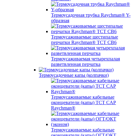
Термоусадочная трубка Raychman® Y-
образная
Термоусаживаемые шестипалые
перчатки Raychman® ТСТ СВ6
Термоусаживаемая четырехпалая
разветвленная перчатка
Термоусадочные капы (колпачки)
Термоусаживаемые кабельные
оконцеватели (капы) ТCT CAP
Raychman®
Термоусаживаемые кабельные
оконцеватели (капы) ОГТ/ОКТ