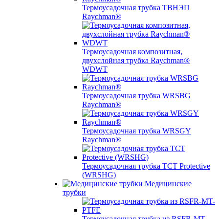
Термоусадочная трубка ТВНЭП
Raychman®
Термоусадочная композитная,
двухслойная трубка Raychman®
WDWT
Термоусадочная трубка WRSBG
Raychman®
Термоусадочная трубка WRSGY
Raychman®
Термоусадочная трубка TCT Protective
(WRSHG)
Медицинские
трубки
Термоусадочная трубка из RSFR-MT-