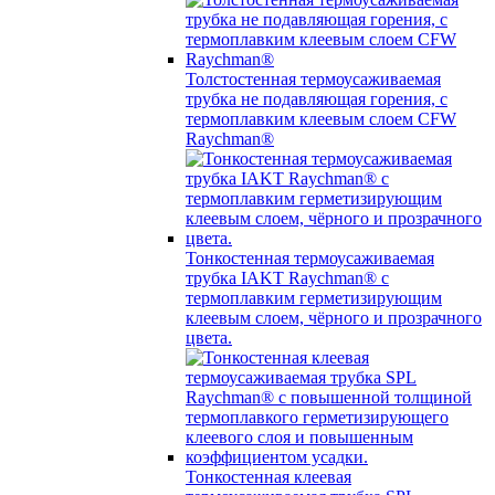
Толстостенная термоусаживаемая
трубка не подавляющая горения, с
термоплавким клеевым слоем CFW
Raychman®
Тонкостенная термоусаживаемая
трубка IAKT Raychman® с
термоплавким герметизирующим
клеевым слоем, чёрного и прозрачного
цвета.
Тонкостенная клеевая