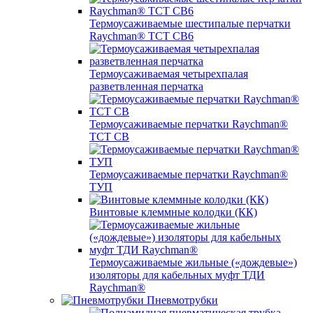
Термоусаживаемые шестипалые перчатки
Raychman® ТСТ СВ6
Термоусаживаемая четырехпалая
разветвленная перчатка
Термоусаживаемые перчатки Raychman®
TCT CB
Термоусаживаемые перчатки Raychman®
ТУП
Винтовые клеммные колодки (КК)
Термоусаживаемые жильные («дождевые»)
изоляторы для кабельных муфт ТДИ
Raychman®
Пневмотрубки