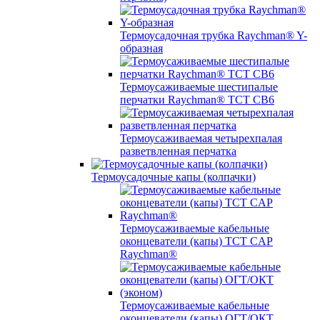
Термоусадочная трубка Raychman® Y-
образная
Термоусаживаемые шестипалые
перчатки Raychman® ТСТ СВ6
Термоусаживаемая четырехпалая
разветвленная перчатка
Термоусадочные капы (колпачки)
Термоусаживаемые кабельные
оконцеватели (капы) ТCT CAP
Raychman®
Термоусаживаемые кабельные
оконцеватели (капы) ОГТ/ОКТ