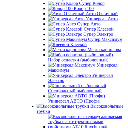
Супер Колор
Колор 100
Авто Отличный
Универсал Авто
Супер Авто
Супер Клеевой
Супер Электро
Супер Максимум
Клеевой
Мечта карполова
Набор оснастки (рыболовный)
Универсал
Максимум
Универсал
Электро
Специальный рыболовный
Универсал АВТО (Профи)
Высоковольтные
трубки