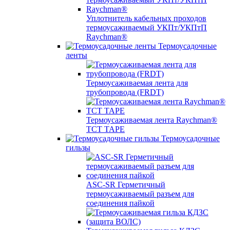
Уплотнитель кабельных проходов
термоусаживаемый УКПт/УКПтП
Raychman®
Термоусадочные
ленты
Термоусаживаемая лента для
трубопровода (FRDT)
Термоусаживаемая лента Raychman®
TCT TAPE
Термоусадочные
гильзы
ASC‐SR Герметичный
термоусаживаемый разъем для
соединения пайкой