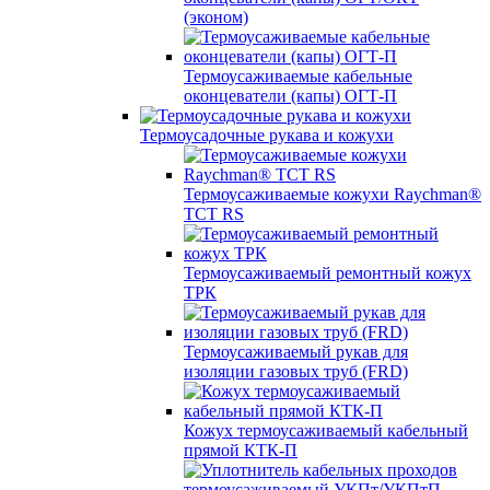
(эконом)
Термоусаживаемые кабельные
оконцеватели (капы) ОГТ-П
Термоусадочные рукава и кожухи
Термоусаживаемые кожухи Raychman®
TCT RS
Термоусаживаемый ремонтный кожух
ТРК
Термоусаживаемый рукав для
изоляции газовых труб (FRD)
Кожух термоусаживаемый кабельный
прямой КТК-П