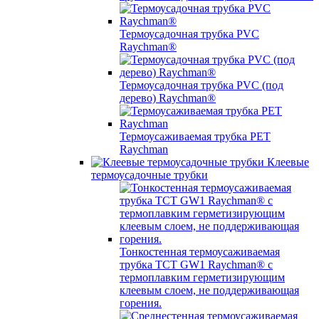
Термоусадочная трубка PVC
Raychman®
Термоусадочная трубка PVC (под
дерево) Raychman®
Термоусаживаемая трубка PET
Raychman
Клеевые
термоусадочные трубки
Тонкостенная термоусаживаемая
трубка TCT GW1 Raychman® с
термоплавким герметизирующим
клеевым слоем, не поддерживающая
горения.