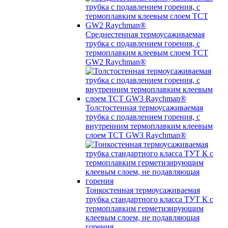
Среднестенная термоусаживаемая
трубка c подавлением горения, с
термоплавким клеевым слоем TCT
GW2 Raychman®
Толстостенная термоусаживаемая
трубка c подавлением горения, с
внутренним термоплавким клеевым
слоем TCT GW3 Raychman®
Тонкостенная термоусаживаемая
трубка стандартного класса ТУТ К с
термоплавким герметизирующим
клеевым слоем, не подавляющая
горения