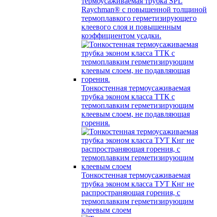
термоусаживаемая трубка SPL
Raychman® с повышенной толщиной
термоплавкого герметизирующего
клеевого слоя и повышенным
коэффициентом усадки.
Тонкостенная термоусаживаемая
трубка эконом класса ТТК с
термоплавким герметизирующим
клеевым слоем, не подавляющая
горения.
Тонкостенная термоусаживаемая
трубка эконом класса ТУТ Кнг не
распространяющая горения, с
термоплавким герметизирующим
клеевым слоем