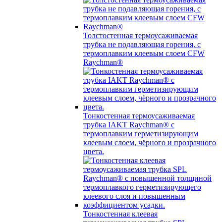
Толстостенная термоусаживаемая
трубка не подавляющая горения, с
термоплавким клеевым слоем CFW
Raychman®
Тонкостенная термоусаживаемая
трубка IAKT Raychman® с
термоплавким герметизирующим
клеевым слоем, чёрного и прозрачного
цвета.
Тонкостенная клеевая