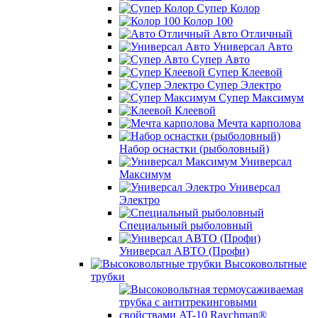
Супер Колор
Колор 100
Авто Отличный
Универсал Авто
Супер Авто
Супер Клеевой
Супер Электро
Супер Максимум
Клеевой
Мечта карполова
Набор оснастки (рыболовный)
Универсал
Максимум
Универсал
Электро
Специальный рыболовный
Универсал АВТО (Профи)
Высоковольтные
трубки