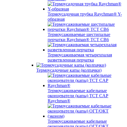
Термоусадочная трубка Raychman® Y-
образная
Термоусаживаемые шестипалые
перчатки Raychman® ТСТ СВ6
Термоусаживаемая четырехпалая
разветвленная перчатка
Термоусадочные капы (колпачки)
Термоусаживаемые кабельные
оконцеватели (капы) ТCT CAP
Raychman®
Термоусаживаемые кабельные
оконцеватели (капы) ОГТ/ОКТ