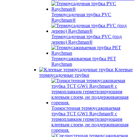
Термоусадочная трубка PVC
Raychman®
Термоусадочная трубка PVC (под
дерево) Raychman®
Термоусаживаемая трубка PET
Raychman
Клеевые
термоусадочные трубки
Тонкостенная термоусаживаемая
трубка TCT GW1 Raychman® с
термоплавким герметизирующим
клеевым слоем, не поддерживающая
горения.