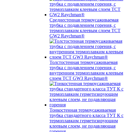
Среднестенная термоусаживаемая
трубка c подавлением горения, с
термоплавким клеевым слоем TCT
GW2 Raychman®
Толстостенная термоусаживаемая
трубка c подавлением горения, с
внутренним термоплавким клеевым
слоем TCT GW3 Raychman®
Тонкостенная термоусаживаемая
трубка стандартного класса ТУТ К с
термоплавким герметизирующим
клеевым слоем, не подавляющая
горения