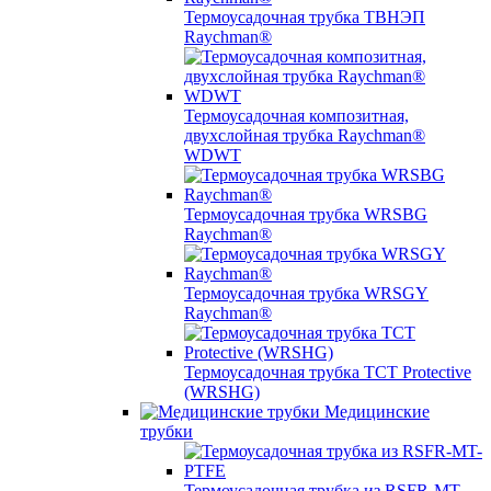
Термоусадочная трубка ТВНЭП
Raychman®
Термоусадочная композитная,
двухслойная трубка Raychman®
WDWT
Термоусадочная трубка WRSBG
Raychman®
Термоусадочная трубка WRSGY
Raychman®
Термоусадочная трубка TCT Protective
(WRSHG)
Медицинские
трубки
Термоусадочная трубка из RSFR-MT-