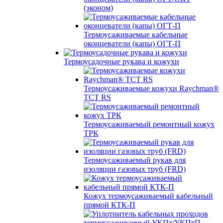
(эконом)
Термоусаживаемые кабельные
оконцеватели (капы) ОГТ-П
Термоусадочные рукава и кожухи
Термоусаживаемые кожухи Raychman®
TCT RS
Термоусаживаемый ремонтный кожух
ТРК
Термоусаживаемый рукав для
изоляции газовых труб (FRD)
Кожух термоусаживаемый кабельный
прямой КТК-П