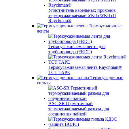
Уплотнитель кабельных проходов
термоусаживаемый УКПт/УКПтП
Raychman®
Термоусадочные
ленты
Термоусаживаемая лента для
трубопровода (FRDT)
Термоусаживаемая лента Raychman®
TCT TAPE
Термоусадочные
гильзы
ASC‐SR Герметичный
термоусаживаемый разъем для
соединения пайкой