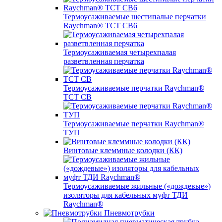
Термоусаживаемые шестипалые перчатки
Raychman® ТСТ СВ6
Термоусаживаемая четырехпалая
разветвленная перчатка
Термоусаживаемые перчатки Raychman®
TCT CB
Термоусаживаемые перчатки Raychman®
ТУП
Винтовые клеммные колодки (КК)
Термоусаживаемые жильные («дождевые»)
изоляторы для кабельных муфт ТДИ
Raychman®
Пневмотрубки