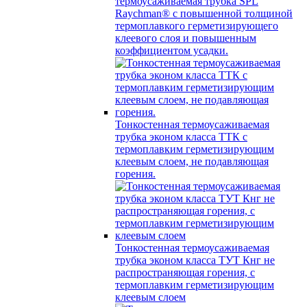
термоусаживаемая трубка SPL
Raychman® с повышенной толщиной
термоплавкого герметизирующего
клеевого слоя и повышенным
коэффициентом усадки.
Тонкостенная термоусаживаемая
трубка эконом класса ТТК с
термоплавким герметизирующим
клеевым слоем, не подавляющая
горения.
Тонкостенная термоусаживаемая
трубка эконом класса ТУТ Кнг не
распространяющая горения, с
термоплавким герметизирующим
клеевым слоем