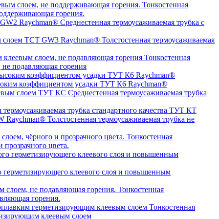
Тонкостенная
оддерживающая горения.
Среднестенная термоусаживаемая трубка c
Толстостенная термоусаживаемая
Тонкостенная
, не подавляющая горения
высоким коэффициентом усадки ТУТ К6 Raychman®
Среднестенная термоусаживаемая трубка
я термоусаживаемая трубка стандартного качества ТУТ КТ
Толстостенная термоусаживаемая трубка не
Тонкостенная
 прозрачного цвета.
о герметизирующего клеевого слоя и повышенным
Тонкостенная
авляющая горения.
Тонкостенная
етизирующим клеевым слоем