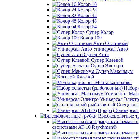
Колор 16
Колор 24
Колор 32
Колор 48
Колор 64
Супер Колор
Колор 100
Авто Отличный
Универсал Авто
Супер Авто
Супер Клеевой
Супер Электро
Супер Максимум
Клеевой
Мечта карполова
Набор 
Универсал Мак
Универсал Электр
Специаль
Универсал
Высоковольтные т
свойствами AT-10 Raychman®