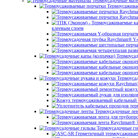
Термоусадочные мат
Термоусажива
клеевым слоем
Термоусад
Термоусад
Термоусадочные ле
Термоусадочные ги