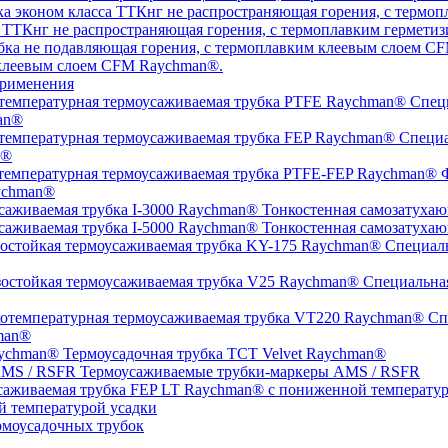
а ТТКнг не распространяющая горения, с термоплавким гермет
 клеевым слоем CFM Raychman®.
рименения
Специ
an®
Специа
n®
Ф
ychman®
Тонкостенная самозатухаю
Тонкостенная самозатухаю
Специаль
Специальная
Спе
man®
Термоусадочная трубка TCT Velvet Raychman®
Термоусаживаемые трубки-маркеры AMS / RSFR
й температурой усадки
моусадочных трубок