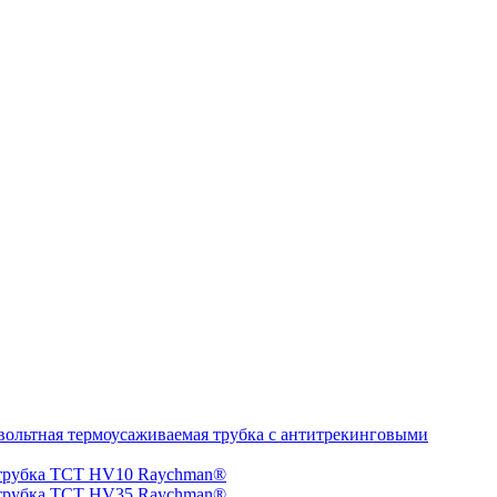
ольтная термоусаживаемая трубка с антитрекинговыми
 трубка TCT HV10 Raychman®
 трубка TCT HV35 Raychman®