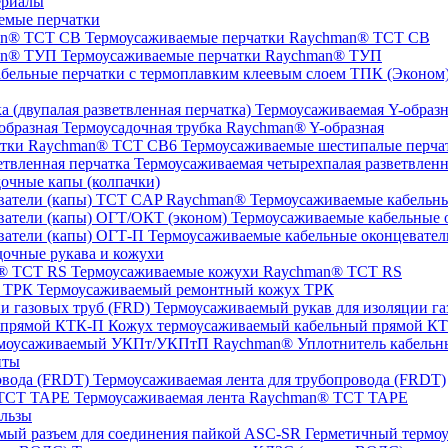
ериалы
емые перчатки
Термоусаживаемые перчатки Raychman® TCT CB
Термоусаживаемые перчатки Raychman® ТУП
ТПК (Эконом) 
Термоусаживаемая Y-образна
Термоусадочная трубка Raychman® Y-образная
Термоусаживаемые шестипалые перч
Термоусаживаемая четырехпалая разветвленн
очные капы (колпачки)
Термоусаживаемые кабельны
Термоусаживаемые кабельные о
Термоусаживаемые кабельные оконцевател
очные рукава и кожухи
Термоусаживаемые кожухи Raychman® TCT RS
Термоусаживаемый ремонтный кожух ТРК
Термоусаживаемый рукав для изоляции га
Кожух термоусаживаемый кабельный прямой К
Уплотнитель кабель
нты
Термоусаживаемая лента для трубопровода (FRDT)
Термоусаживаемая лента Raychman® TCT TAPE
льзы
ASC‐SR Герметичный термоус