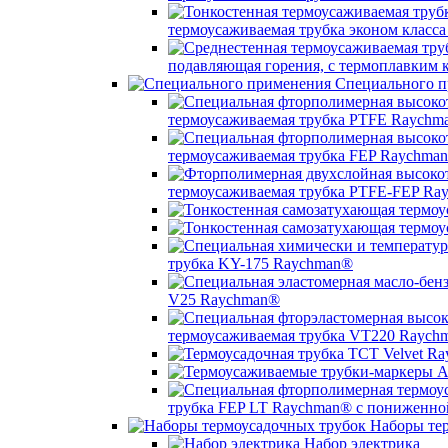
термоусаживаемая трубка эконом класс
подавляющая горения, с термоплавким
Специального п
термоусаживаемая трубка PTFE Raychm
термоусаживаемая трубка FEP Raychma
термоусаживаемая трубка PTFE-FEP Ra
трубка KY-175 Raychman®
V25 Raychman®
термоусаживаемая трубка VT220 Raych
трубка FEP LT Raychman® с пониженно
Наборы тер
Набор электрика