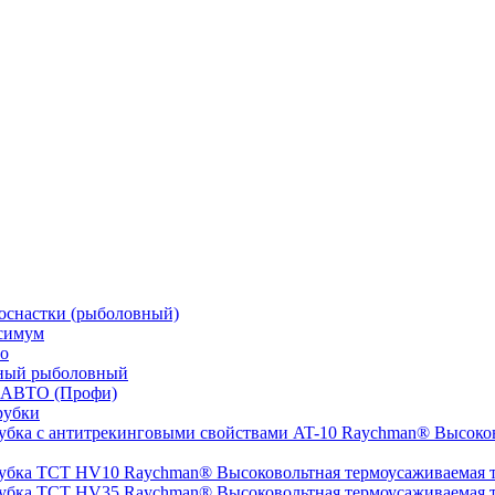
оснастки (рыболовный)
симум
о
ный рыболовный
 АВТО (Профи)
рубки
Высоков
Высоковольтная термоусаживаемая
Высоковольтная термоусаживаемая