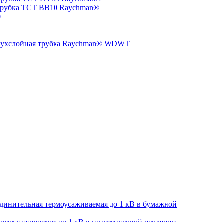
трубка TCT BB10 Raychman®
0
двухслойная трубка Raychman® WDWT
динительная термоусаживаемая до 1 кВ в бумажной
рмоусаживаемая до 1 кВ в пластмассовой изоляции