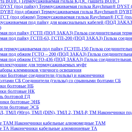
Термоусаживаемая гильза КДЗС (защита ВОЛС)
Термоусаживаемая гильза Raychman® DYST (
Термоусаживаемая гильза Raychman® DYBT
Термоусаживаемая гильза Raychman® ГСТ (по
)
Гильза соединительная тер
Гильза соеди
Гильза соединительн
Гильза соединительн
Гильза соединительна
плектующие для термоусаживаемых муфт
аборы клеммников уличного освещения
Болтовые соединители (гильзы) и наконечники
Соединители (гильзы) со срывными болтами СБ
ки болтовые НБ
ики болтовые НК
ь болтовой ГД
ники болтовые ЭНБ
ели болтовые ЭСБ
Наконечники под
Наконечники кабельные алюмомедные ТАМ
Наконечники кабельные алюминиевые ТА