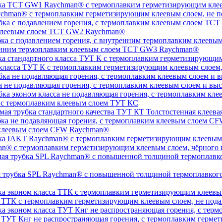
chman® с термоплавким герметизирующим клеевым слоем, не п
 клеевым слоем TCT GW2 Raychman®
тренним термоплавким клеевым слоем TCT GW3 Raychman®
 класса ТУТ К с термоплавким герметизирующим клеевым слоем
а не подавляющая горения, с термоплавким клеевым слоем и 
, с термоплавким клеевым слоем ТУТ КС
Толстостенная клеева
 клеевым слоем CFW Raychman®
n® с термоплавким герметизирующим клеевым слоем, чёрного и
ая трубка SPL Raychman® с повышенной толщиной термоплавког
а ТТК с термоплавким герметизирующим клеевым слоем, не под
а ТУТ Кнг не распространяющая горения, с термоплавким герм