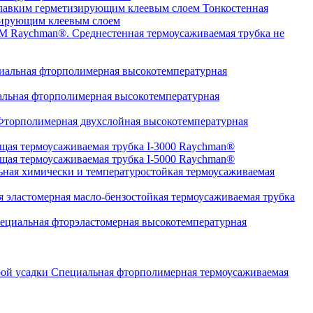
Тонкостенная
изирующим клеевым слоем
Среднестенная термоусаживаемая трубка не
альная фторполимерная высокотемпературная
льная фторполимерная высокотемпературная
торполимерная двухслойная высокотемпературная
щая термоусаживаемая трубка I-3000 Raychman®
щая термоусаживаемая трубка I-5000 Raychman®
ная химически и температуростойкая термоусаживаемая
 эластомерная масло-бензостойкая термоусаживаемая трубка
циальная фторэластомерная высокотемпературная
Специальная фторполимерная термоусаживаемая