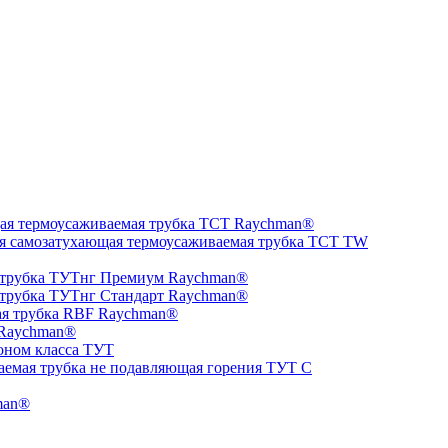
ая термоусаживаемая трубка ТCT Raychman®
я самозатухающая термоусаживаемая трубка ТCT TW
 трубка ТУТнг Премиум Raychman®
 трубка ТУТнг Стандарт Raychman®
ая трубка RBF Raychman®
 Raychman®
оном класса ТУТ
аемая трубка не подавляющая горения ТУТ С
man®