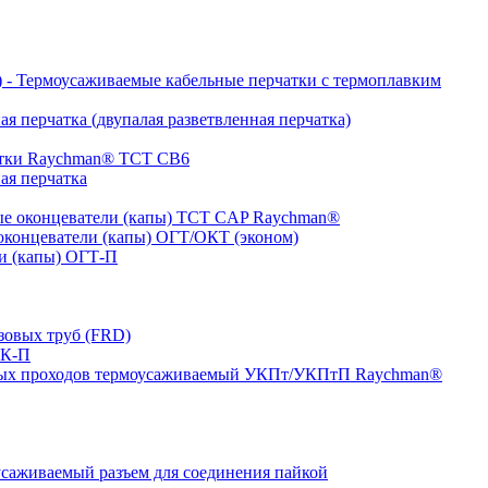
- Термоусаживаемые кабельные перчатки с термоплавким
я перчатка (двупалая разветвленная перчатка)
атки Raychman® ТСТ СВ6
ая перчатка
е оконцеватели (капы) ТCT CAP Raychman®
концеватели (капы) ОГТ/ОКТ (эконом)
и (капы) ОГТ-П
зовых труб (FRD)
ТК-П
ных проходов термоусаживаемый УКПт/УКПтП Raychman®
аживаемый разъем для соединения пайкой