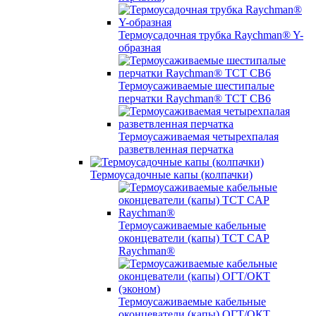
Термоусадочная трубка Raychman® Y-
образная
Термоусаживаемые шестипалые
перчатки Raychman® ТСТ СВ6
Термоусаживаемая четырехпалая
разветвленная перчатка
Термоусадочные капы (колпачки)
Термоусаживаемые кабельные
оконцеватели (капы) ТCT CAP
Raychman®
Термоусаживаемые кабельные
оконцеватели (капы) ОГТ/ОКТ