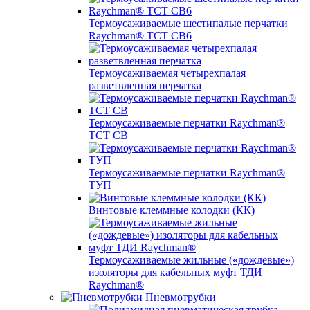
Термоусаживаемые шестипалые перчатки
Raychman® ТСТ СВ6
Термоусаживаемая четырехпалая
разветвленная перчатка
Термоусаживаемые перчатки Raychman®
TCT CB
Термоусаживаемые перчатки Raychman®
ТУП
Винтовые клеммные колодки (КК)
Термоусаживаемые жильные («дождевые»)
изоляторы для кабельных муфт ТДИ
Raychman®
Пневмотрубки