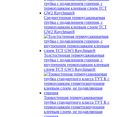
Среднестенная термоусаживаемая
трубка c подавлением горения, с
термоплавким клеевым слоем TCT
GW2 Raychman®
Толстостенная термоусаживаемая
трубка c подавлением горения, с
внутренним термоплавким клеевым
слоем TCT GW3 Raychman®
Тонкостенная термоусаживаемая
трубка стандартного класса ТУТ К с
термоплавким герметизирующим
клеевым слоем, не подавляющая
горения