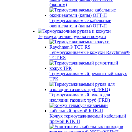
(эконом)
Термоусаживаемые кабельные
оконцеватели (капы) ОГТ-П
Термоусадочные рукава и кожухи
Термоусаживаемые кожухи Raychman®
TCT RS
Термоусаживаемый ремонтный кожух
ТРК
Термоусаживаемый рукав для
изоляции газовых труб (FRD)
Кожух термоусаживаемый кабельный
прямой КТК-П