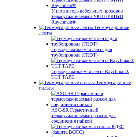
Уплотнитель кабельных проходов
термоусаживаемый УКПт/УКПтП
Raychman®
Термоусадочные
ленты
Термоусаживаемая лента для
трубопровода (FRDT)
Термоусаживаемая лента Raychman®
TCT TAPE
Термоусадочные
гильзы
ASC‐SR Герметичный
термоусаживаемый разъем для
соединения пайкой