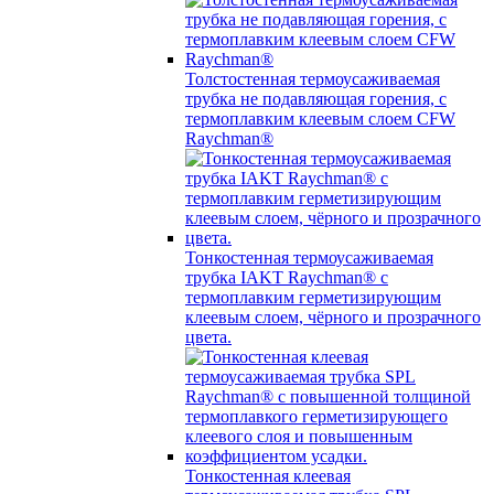
Толстостенная термоусаживаемая
трубка не подавляющая горения, с
термоплавким клеевым слоем CFW
Raychman®
Тонкостенная термоусаживаемая
трубка IAKT Raychman® с
термоплавким герметизирующим
клеевым слоем, чёрного и прозрачного
цвета.
Тонкостенная клеевая