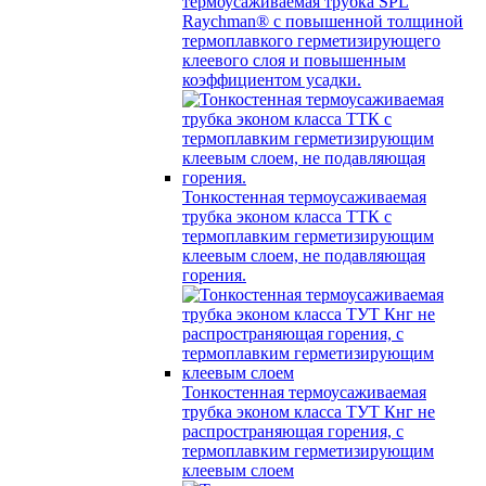
термоусаживаемая трубка SPL
Raychman® с повышенной толщиной
термоплавкого герметизирующего
клеевого слоя и повышенным
коэффициентом усадки.
Тонкостенная термоусаживаемая
трубка эконом класса ТТК с
термоплавким герметизирующим
клеевым слоем, не подавляющая
горения.
Тонкостенная термоусаживаемая
трубка эконом класса ТУТ Кнг не
распространяющая горения, с
термоплавким герметизирующим
клеевым слоем