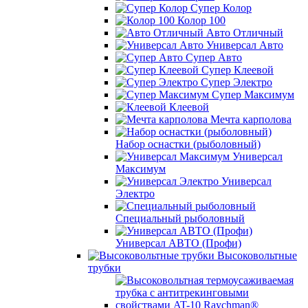
Супер Колор
Колор 100
Авто Отличный
Универсал Авто
Супер Авто
Супер Клеевой
Супер Электро
Супер Максимум
Клеевой
Мечта карполова
Набор оснастки (рыболовный)
Универсал
Максимум
Универсал
Электро
Специальный рыболовный
Универсал АВТО (Профи)
Высоковольтные
трубки