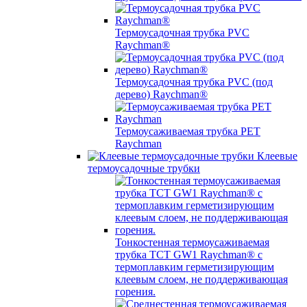
Термоусадочная трубка PVC
Raychman®
Термоусадочная трубка PVC (под
дерево) Raychman®
Термоусаживаемая трубка PET
Raychman
Клеевые
термоусадочные трубки
Тонкостенная термоусаживаемая
трубка TCT GW1 Raychman® с
термоплавким герметизирующим
клеевым слоем, не поддерживающая
горения.