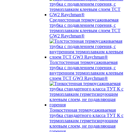
Среднестенная термоусаживаемая
трубка c подавлением горения, с
термоплавким клеевым слоем TCT
GW2 Raychman®
Толстостенная термоусаживаемая
трубка c подавлением горения, с
внутренним термоплавким клеевым
слоем TCT GW3 Raychman®
Тонкостенная термоусаживаемая
трубка стандартного класса ТУТ К с
термоплавким герметизирующим
клеевым слоем, не подавляющая
горения