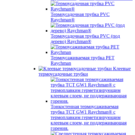
Термоусадочная трубка PVC
Raychman®
Термоусадочная трубка PVC (под
дерево) Raychman®
Термоусаживаемая трубка PET
Raychman
Клеевые
термоусадочные трубки
Тонкостенная термоусаживаемая
трубка TCT GW1 Raychman® с
термоплавким герметизирующим
клеевым слоем, не поддерживающая
горения.