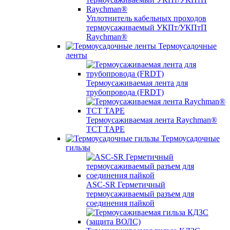
Уплотнитель кабельных проходов
термоусаживаемый УКПт/УКПтП
Raychman®
Термоусадочные
ленты
Термоусаживаемая лента для
трубопровода (FRDT)
Термоусаживаемая лента Raychman®
TCT TAPE
Термоусадочные
гильзы
ASC‐SR Герметичный
термоусаживаемый разъем для
соединения пайкой