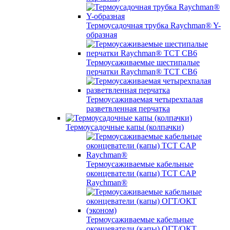
Термоусадочная трубка Raychman® Y-
образная
Термоусаживаемые шестипалые
перчатки Raychman® ТСТ СВ6
Термоусаживаемая четырехпалая
разветвленная перчатка
Термоусадочные капы (колпачки)
Термоусаживаемые кабельные
оконцеватели (капы) ТCT CAP
Raychman®
Термоусаживаемые кабельные
оконцеватели (капы) ОГТ/ОКТ