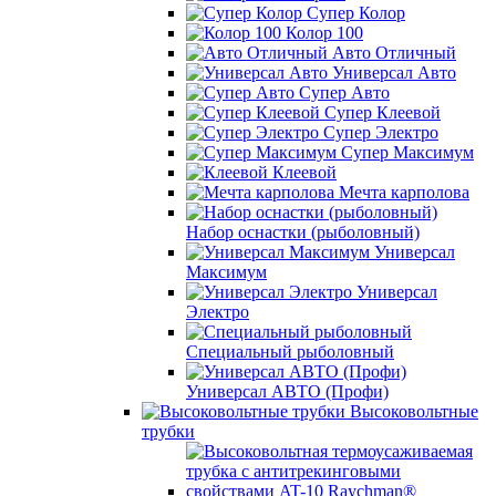
Супер Колор
Колор 100
Авто Отличный
Универсал Авто
Супер Авто
Супер Клеевой
Супер Электро
Супер Максимум
Клеевой
Мечта карполова
Набор оснастки (рыболовный)
Универсал
Максимум
Универсал
Электро
Специальный рыболовный
Универсал АВТО (Профи)
Высоковольтные
трубки