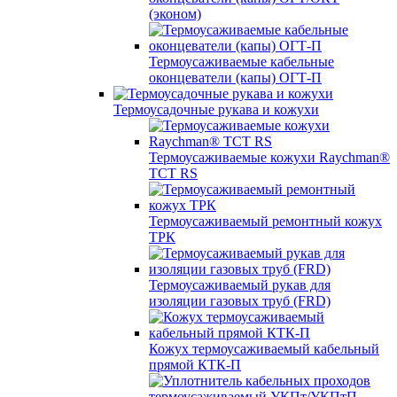
(эконом)
Термоусаживаемые кабельные
оконцеватели (капы) ОГТ-П
Термоусадочные рукава и кожухи
Термоусаживаемые кожухи Raychman®
TCT RS
Термоусаживаемый ремонтный кожух
ТРК
Термоусаживаемый рукав для
изоляции газовых труб (FRD)
Кожух термоусаживаемый кабельный
прямой КТК-П