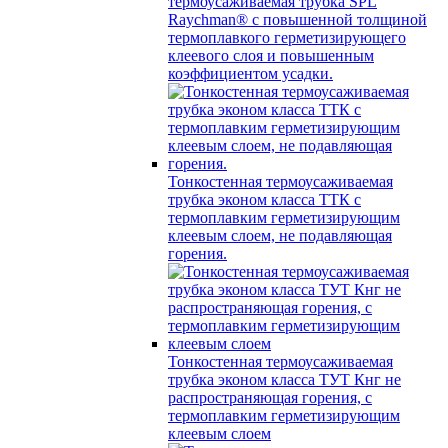
термоусаживаемая трубка SPL
Raychman® с повышенной толщиной
термоплавкого герметизирующего
клеевого слоя и повышенным
коэффициентом усадки.
Тонкостенная термоусаживаемая
трубка эконом класса ТТК с
термоплавким герметизирующим
клеевым слоем, не подавляющая
горения.
Тонкостенная термоусаживаемая
трубка эконом класса ТУТ Кнг не
распространяющая горения, с
термоплавким герметизирующим
клеевым слоем