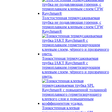
Толстостенная термоусаживаемая
трубка не подавляющая горения, с
термоплавким клеевым слоем CFW
Raychman®
Тонкостенная термоусаживаемая
трубка IAKT Raychman® с
термоплавким герметизирующим
клеевым слоем, чёрного и прозрачного
цвета.
Тонкостенная клеевая