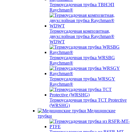
Термоусадочная трубка ТВНЭП
Raychman®
Термоусадочная композитная,
двухслойная трубка Raychman®
WDWT
Термоусадочная трубка WRSBG
Raychman®
Термоусадочная трубка WRSGY
Raychman®
Термоусадочная трубка TCT Protective
(WRSHG)
Медицинские
трубки
Термоусадочная трубка из RSFR-MT-