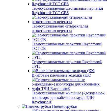
Термоусаживаемые шестипалые перчатки
Raychman® ТСТ СВ6
Термоусаживаемая четырехпалая
разветвленная перчатка
Термоусаживаемые перчатки Raychman®
TCT CB
Термоусаживаемые перчатки Raychman®
ТУП
Винтовые клеммные колодки (КК)
Термоусаживаемые жильные («дождевые»)
изоляторы для кабельных муфт ТДИ
Raychman®
Пневмотрубки