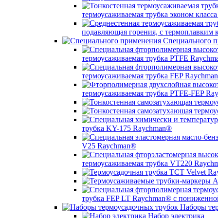
термоусаживаемая трубка эконом класс
подавляющая горения, с термоплавким
Специального п
термоусаживаемая трубка PTFE Raychm
термоусаживаемая трубка FEP Raychma
термоусаживаемая трубка PTFE-FEP Ra
трубка KY-175 Raychman®
V25 Raychman®
термоусаживаемая трубка VT220 Raych
трубка FEP LT Raychman® с пониженно
Наборы тер
Набор электрика