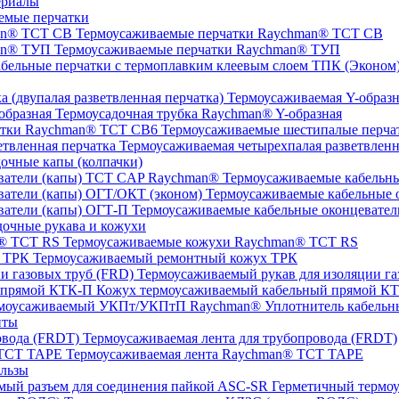
ериалы
емые перчатки
Термоусаживаемые перчатки Raychman® TCT CB
Термоусаживаемые перчатки Raychman® ТУП
ТПК (Эконом) 
Термоусаживаемая Y-образна
Термоусадочная трубка Raychman® Y-образная
Термоусаживаемые шестипалые перч
Термоусаживаемая четырехпалая разветвленн
очные капы (колпачки)
Термоусаживаемые кабельны
Термоусаживаемые кабельные о
Термоусаживаемые кабельные оконцевател
очные рукава и кожухи
Термоусаживаемые кожухи Raychman® TCT RS
Термоусаживаемый ремонтный кожух ТРК
Термоусаживаемый рукав для изоляции га
Кожух термоусаживаемый кабельный прямой К
Уплотнитель кабель
нты
Термоусаживаемая лента для трубопровода (FRDT)
Термоусаживаемая лента Raychman® TCT TAPE
льзы
ASC‐SR Герметичный термоус