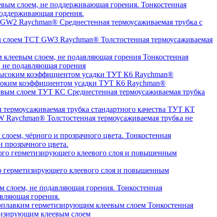
Тонкостенная
оддерживающая горения.
Среднестенная термоусаживаемая трубка c
Толстостенная термоусаживаемая
Тонкостенная
, не подавляющая горения
высоким коэффициентом усадки ТУТ К6 Raychman®
Среднестенная термоусаживаемая трубка
я термоусаживаемая трубка стандартного качества ТУТ КТ
Толстостенная термоусаживаемая трубка не
Тонкостенная
 прозрачного цвета.
о герметизирующего клеевого слоя и повышенным
Тонкостенная
авляющая горения.
Тонкостенная
етизирующим клеевым слоем