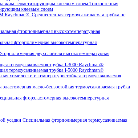
Тонкостенная
изирующим клеевым слоем
Среднестенная термоусаживаемая трубка не
альная фторполимерная высокотемпературная
льная фторполимерная высокотемпературная
торполимерная двухслойная высокотемпературная
щая термоусаживаемая трубка I-3000 Raychman®
щая термоусаживаемая трубка I-5000 Raychman®
ная химически и температуростойкая термоусаживаемая
 эластомерная масло-бензостойкая термоусаживаемая трубка
циальная фторэластомерная высокотемпературная
Специальная фторполимерная термоусаживаемая