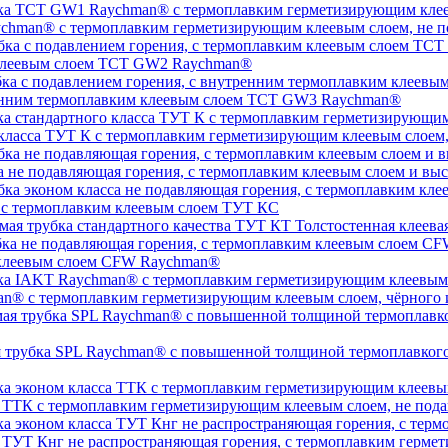
chman® с термоплавким герметизирующим клеевым слоем, не п
 клеевым слоем TCT GW2 Raychman®
тренним термоплавким клеевым слоем TCT GW3 Raychman®
 класса ТУТ К с термоплавким герметизирующим клеевым слоем
а не подавляющая горения, с термоплавким клеевым слоем и 
, с термоплавким клеевым слоем ТУТ КС
Толстостенная клеева
 клеевым слоем CFW Raychman®
n® с термоплавким герметизирующим клеевым слоем, чёрного и
ая трубка SPL Raychman® с повышенной толщиной термоплавког
а ТТК с термоплавким герметизирующим клеевым слоем, не под
а ТУТ Кнг не распространяющая горения, с термоплавким герм