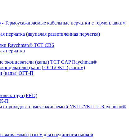
- Термоусаживаемые кабельные перчатки с термоплавким
я перчатка (двупалая разветвленная перчатка)
атки Raychman® ТСТ СВ6
ая перчатка
е оконцеватели (капы) ТCT CAP Raychman®
концеватели (капы) ОГТ/ОКТ (эконом)
и (капы) ОГТ-П
зовых труб (FRD)
ТК-П
ных проходов термоусаживаемый УКПт/УКПтП Raychman®
аживаемый разъем для соединения пайкой