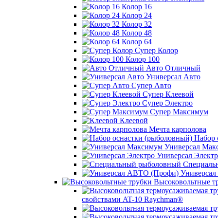
Колор 16
Колор 24
Колор 32
Колор 48
Колор 64
Супер Колор
Колор 100
Авто Отличный
Универсал Авто
Супер Авто
Супер Клеевой
Супер Электро
Супер Максимум
Клеевой
Мечта карполова
Набор 
Универсал Мак
Универсал Электр
Специаль
Универсал
Высоковольтные т
свойствами AT-10 Raychman®