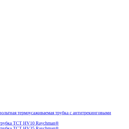
ольтная термоусаживаемая трубка с антитрекинговыми
 трубка TCT HV10 Raychman®
 трубка TCT HV35 Raychman®