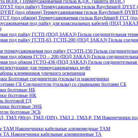
Термоусаживаемая гильза КДЗС (защита ВОЛС)
Термоусаживаемая гильза Raychman® DYST (
Термоусаживаемая гильза Raychman® DYBT
Термоусаживаемая гильза Raychman® ГСТ (по
)
Гильза соединительная тер
Гильза соеди
Гильза соединительн
Гильза соединительн
Гильза соединительна
плектующие для термоусаживаемых муфт
аборы клеммников уличного освещения
Болтовые соединители (гильзы) и наконечники
Соединители (гильзы) со срывными болтами СБ
ки болтовые НБ
ики болтовые НК
ь болтовой ГД
ники болтовые ЭНБ
ели болтовые ЭСБ
Наконечники под
Наконечники кабельные алюмомедные ТАМ
Наконечники кабельные алюминиевые ТА