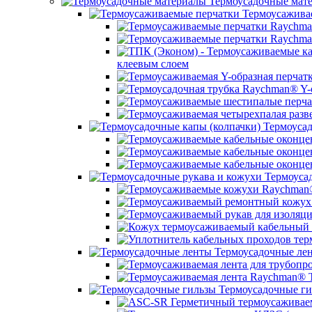
Термоусадочные мат
Термоусажива
клеевым слоем
Термоусад
Термоусад
Термоусадочные ле
Термоусадочные ги