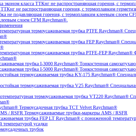
а ТТКнг не распространяющая горения, с термоплавким гермет
 клеевым слоем CFM Raychman®.
рименения
Специ
an®
Специа
n®
Ф
ychman®
Тонкостенная самозатухаю
Тонкостенная самозатухаю
Специаль
Специальная
Спе
man®
Термоусадочная трубка TCT Velvet Raychman®
Термоусаживаемые трубки-маркеры AMS / RSFR
й температурой усадки
моусадочных трубок