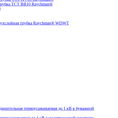
трубка TCT BB10 Raychman®
0
двухслойная трубка Raychman® WDWT
динительная термоусаживаемая до 1 кВ в бумажной
рмоусаживаемая до 1 кВ в пластмассовой изоляции