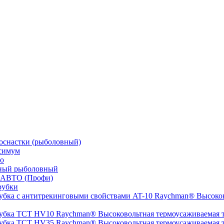
оснастки (рыболовный)
симум
о
ный рыболовный
 АВТО (Профи)
рубки
Высоков
Высоковольтная термоусаживаемая
Высоковольтная термоусаживаемая