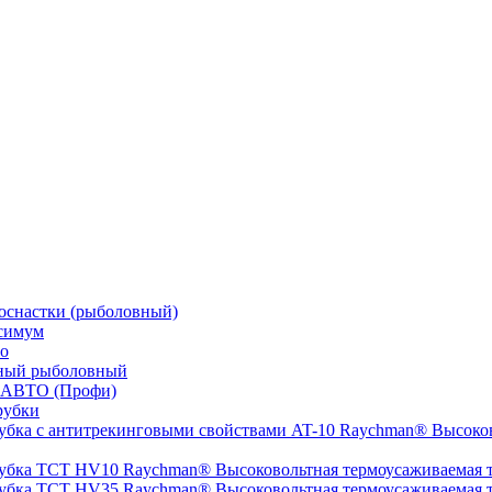
оснастки (рыболовный)
симум
о
ный рыболовный
 АВТО (Профи)
рубки
Высоков
Высоковольтная термоусаживаемая
Высоковольтная термоусаживаемая