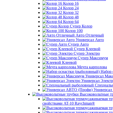
Колор 16
Колор 24
Колор 32
Колор 48
Колор 64
Супер Колор
Колор 100
Авто Отличный
Универсал Авто
Супер Авто
Супер Клеевой
Супер Электро
Супер Максимум
Клеевой
Мечта карполова
Набор 
Универсал Мак
Универсал Электр
Специаль
Универсал
Высоковольтные т
свойствами AT-10 Raychman®