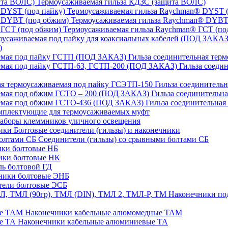
Термоусаживаемая гильза КДЗС (защита ВОЛС)
Термоусаживаемая гильза Raychman® DYST (
Термоусаживаемая гильза Raychman® DYBT
Термоусаживаемая гильза Raychman® ГСТ (по
)
Гильза соединительная тер
Гильза соеди
Гильза соединительн
Гильза соединительн
Гильза соединительна
плектующие для термоусаживаемых муфт
аборы клеммников уличного освещения
Болтовые соединители (гильзы) и наконечники
Соединители (гильзы) со срывными болтами СБ
ки болтовые НБ
ики болтовые НК
ь болтовой ГД
ники болтовые ЭНБ
ели болтовые ЭСБ
Наконечники под
Наконечники кабельные алюмомедные ТАМ
Наконечники кабельные алюминиевые ТА