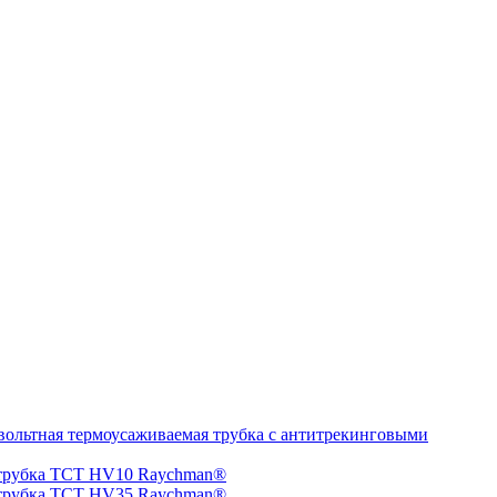
ольтная термоусаживаемая трубка с антитрекинговыми
 трубка TCT HV10 Raychman®
 трубка TCT HV35 Raychman®