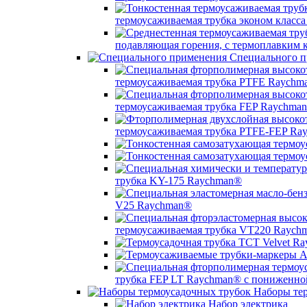
термоусаживаемая трубка эконом класс
подавляющая горения, с термоплавким
Специального п
термоусаживаемая трубка PTFE Raychm
термоусаживаемая трубка FEP Raychma
термоусаживаемая трубка PTFE-FEP Ra
трубка KY-175 Raychman®
V25 Raychman®
термоусаживаемая трубка VT220 Raych
трубка FEP LT Raychman® с пониженно
Наборы тер
Набор электрика