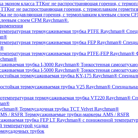
а ТТКнг не распространяющая горения, с термоплавким гермет
 клеевым слоем CFM Raychman®.
рименения
Специ
an®
Специа
n®
Ф
ychman®
Тонкостенная самозатухаю
Тонкостенная самозатухаю
Специаль
Специальная
Спе
man®
Термоусадочная трубка TCT Velvet Raychman®
Термоусаживаемые трубки-маркеры AMS / RSFR
й температурой усадки
моусадочных трубок