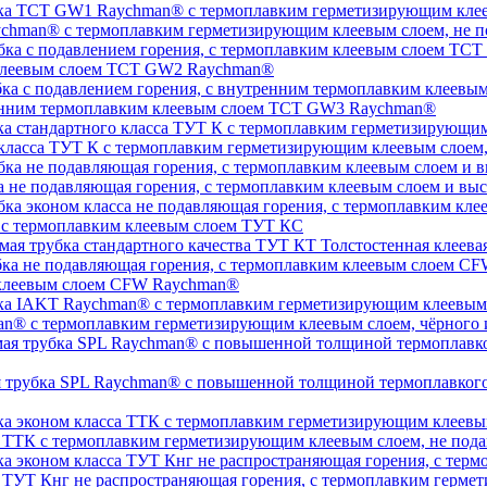
chman® с термоплавким герметизирующим клеевым слоем, не п
 клеевым слоем TCT GW2 Raychman®
тренним термоплавким клеевым слоем TCT GW3 Raychman®
 класса ТУТ К с термоплавким герметизирующим клеевым слоем
а не подавляющая горения, с термоплавким клеевым слоем и 
, с термоплавким клеевым слоем ТУТ КС
Толстостенная клеева
 клеевым слоем CFW Raychman®
n® с термоплавким герметизирующим клеевым слоем, чёрного и
ая трубка SPL Raychman® с повышенной толщиной термоплавког
а ТТК с термоплавким герметизирующим клеевым слоем, не под
а ТУТ Кнг не распространяющая горения, с термоплавким герм