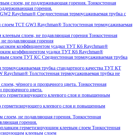
Тонкостенная
оддерживающая горения.
Среднестенная термоусаживаемая трубка c
Толстостенная термоусаживаемая
Тонкостенная
, не подавляющая горения
высоким коэффициентом усадки ТУТ К6 Raychman®
Среднестенная термоусаживаемая трубка
я термоусаживаемая трубка стандартного качества ТУТ КТ
Толстостенная термоусаживаемая трубка не
Тонкостенная
 прозрачного цвета.
о герметизирующего клеевого слоя и повышенным
Тонкостенная
авляющая горения.
Тонкостенная
етизирующим клеевым слоем