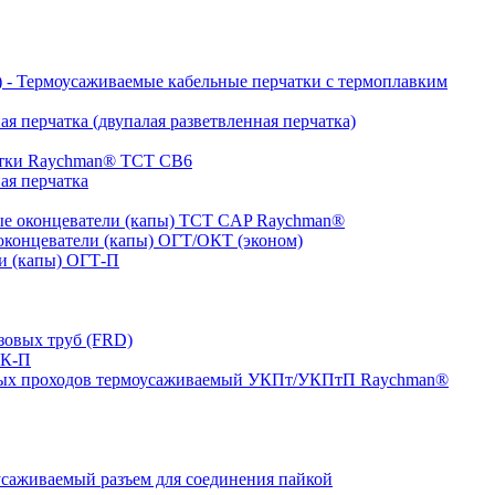
- Термоусаживаемые кабельные перчатки с термоплавким
я перчатка (двупалая разветвленная перчатка)
атки Raychman® ТСТ СВ6
ая перчатка
е оконцеватели (капы) ТCT CAP Raychman®
концеватели (капы) ОГТ/ОКТ (эконом)
и (капы) ОГТ-П
зовых труб (FRD)
ТК-П
ных проходов термоусаживаемый УКПт/УКПтП Raychman®
аживаемый разъем для соединения пайкой