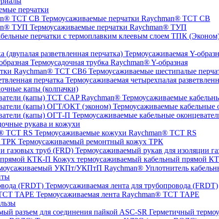
ериалы
емые перчатки
Термоусаживаемые перчатки Raychman® TCT CB
Термоусаживаемые перчатки Raychman® ТУП
ТПК (Эконом) 
Термоусаживаемая Y-образна
Термоусадочная трубка Raychman® Y-образная
Термоусаживаемые шестипалые перч
Термоусаживаемая четырехпалая разветвленн
очные капы (колпачки)
Термоусаживаемые кабельны
Термоусаживаемые кабельные о
Термоусаживаемые кабельные оконцевател
очные рукава и кожухи
Термоусаживаемые кожухи Raychman® TCT RS
Термоусаживаемый ремонтный кожух ТРК
Термоусаживаемый рукав для изоляции га
Кожух термоусаживаемый кабельный прямой К
Уплотнитель кабель
нты
Термоусаживаемая лента для трубопровода (FRDT)
Термоусаживаемая лента Raychman® TCT TAPE
льзы
ASC‐SR Герметичный термоус