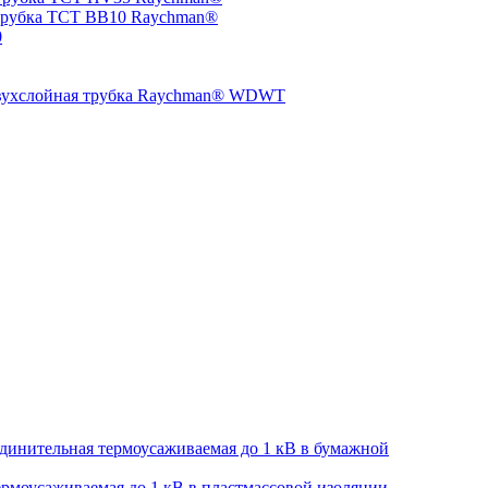
трубка TCT BB10 Raychman®
0
двухслойная трубка Raychman® WDWT
динительная термоусаживаемая до 1 кВ в бумажной
рмоусаживаемая до 1 кВ в пластмассовой изоляции