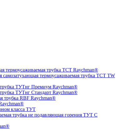
ая термоусаживаемая трубка ТCT Raychman®
я самозатухающая термоусаживаемая трубка ТCT TW
 трубка ТУТнг Премиум Raychman®
 трубка ТУТнг Стандарт Raychman®
ая трубка RBF Raychman®
 Raychman®
оном класса ТУТ
аемая трубка не подавляющая горения ТУТ С
man®