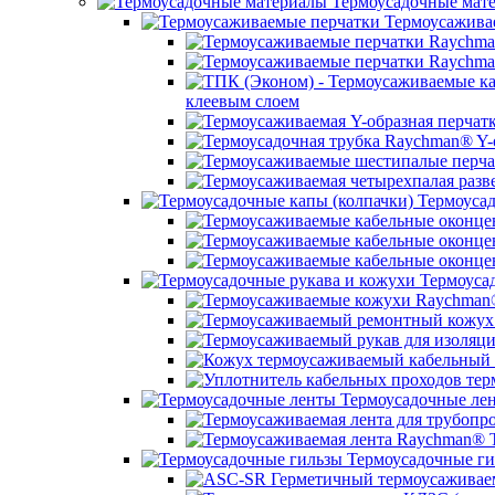
Термоусадочные мат
Термоусажива
клеевым слоем
Термоусад
Термоусад
Термоусадочные ле
Термоусадочные ги