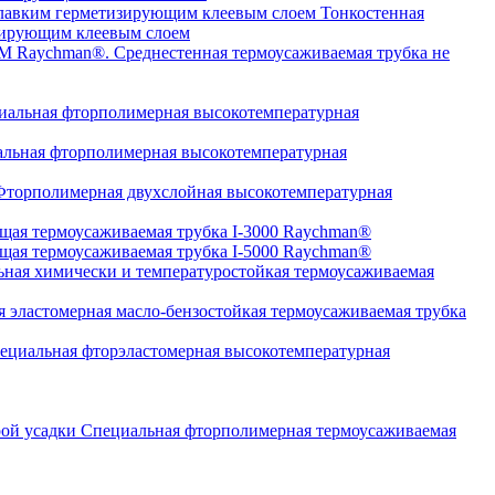
Тонкостенная
изирующим клеевым слоем
Среднестенная термоусаживаемая трубка не
альная фторполимерная высокотемпературная
льная фторполимерная высокотемпературная
торполимерная двухслойная высокотемпературная
щая термоусаживаемая трубка I-3000 Raychman®
щая термоусаживаемая трубка I-5000 Raychman®
ная химически и температуростойкая термоусаживаемая
 эластомерная масло-бензостойкая термоусаживаемая трубка
циальная фторэластомерная высокотемпературная
Специальная фторполимерная термоусаживаемая