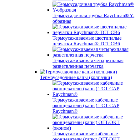
Термоусадочная трубка Raychman® Y-
образная
Термоусаживаемые шестипалые
перчатки Raychman® ТСТ СВ6
Термоусаживаемая четырехпалая
разветвленная перчатка
Термоусадочные капы (колпачки)
Термоусаживаемые кабельные
оконцеватели (капы) ТCT CAP
Raychman®
Термоусаживаемые кабельные
оконцеватели (капы) ОГТ/ОКТ