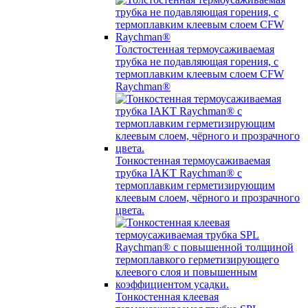
Толстостенная термоусаживаемая
трубка не подавляющая горения, с
термоплавким клеевым слоем CFW
Raychman®
Тонкостенная термоусаживаемая
трубка IAKT Raychman® с
термоплавким герметизирующим
клеевым слоем, чёрного и прозрачного
цвета.
Тонкостенная клеевая