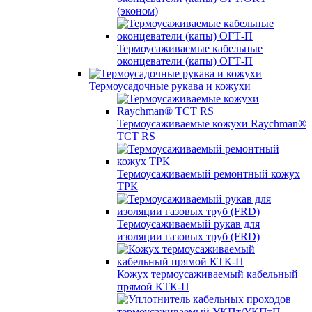
(эконом)
Термоусаживаемые кабельные
оконцеватели (капы) ОГТ-П
Термоусадочные рукава и кожухи
Термоусаживаемые кожухи Raychman®
TCT RS
Термоусаживаемый ремонтный кожух
ТРК
Термоусаживаемый рукав для
изоляции газовых труб (FRD)
Кожух термоусаживаемый кабельный
прямой КТК-П