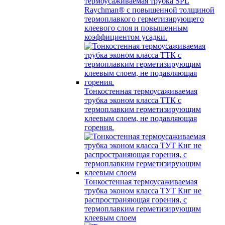
термоусаживаемая трубка SPL
Raychman® с повышенной толщиной
термоплавкого герметизирующего
клеевого слоя и повышенным
коэффициентом усадки.
Тонкостенная термоусаживаемая
трубка эконом класса ТТК с
термоплавким герметизирующим
клеевым слоем, не подавляющая
горения.
Тонкостенная термоусаживаемая
трубка эконом класса ТУТ Кнг не
распространяющая горения, с
термоплавким герметизирующим
клеевым слоем