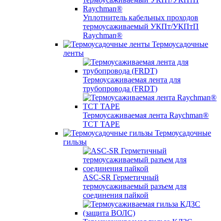
Уплотнитель кабельных проходов
термоусаживаемый УКПт/УКПтП
Raychman®
Термоусадочные
ленты
Термоусаживаемая лента для
трубопровода (FRDT)
Термоусаживаемая лента Raychman®
TCT TAPE
Термоусадочные
гильзы
ASC‐SR Герметичный
термоусаживаемый разъем для
соединения пайкой