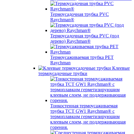
Термоусадочная трубка PVC
Raychman®
Термоусадочная трубка PVC (под
дерево) Raychman®
Термоусаживаемая трубка PET
Raychman
Клеевые
термоусадочные трубки
Тонкостенная термоусаживаемая
трубка TCT GW1 Raychman® с
термоплавким герметизирующим
клеевым слоем, не поддерживающая
горения.