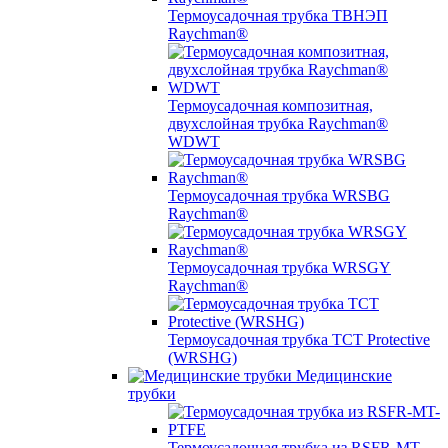
Термоусадочная трубка ТВНЭП
Raychman®
Термоусадочная композитная,
двухслойная трубка Raychman®
WDWT
Термоусадочная трубка WRSBG
Raychman®
Термоусадочная трубка WRSGY
Raychman®
Термоусадочная трубка TCT Protective
(WRSHG)
Медицинские
трубки
Термоусадочная трубка из RSFR-MT-