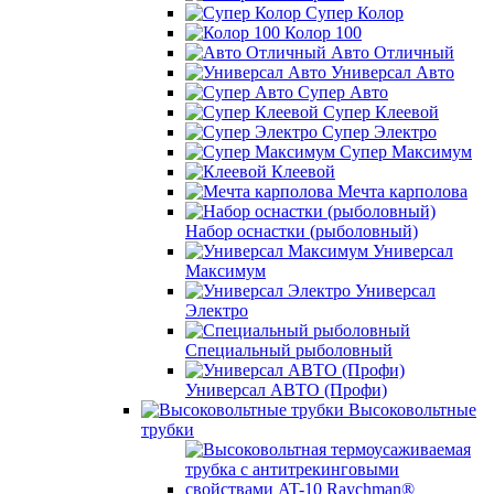
Супер Колор
Колор 100
Авто Отличный
Универсал Авто
Супер Авто
Супер Клеевой
Супер Электро
Супер Максимум
Клеевой
Мечта карполова
Набор оснастки (рыболовный)
Универсал
Максимум
Универсал
Электро
Специальный рыболовный
Универсал АВТО (Профи)
Высоковольтные
трубки