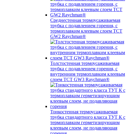
Среднестенная термоусаживаемая
трубка c подавлением горения, с
термоплавким клеевым слоем TCT
GW2 Raychman®
Толстостенная термоусаживаемая
трубка c подавлением горения, с
внутренним термоплавким клеевым
слоем TCT GW3 Raychman®
Тонкостенная термоусаживаемая
трубка стандартного класса ТУТ К с
термоплавким герметизирующим
клеевым слоем, не подавляющая
горения