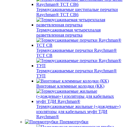
Термоусаживаемые шестипалые перчатки
Raychman® ТСТ СВ6
Термоусаживаемая четырехпалая
разветвленная перчатка
Термоусаживаемые перчатки Raychman®
TCT CB
Термоусаживаемые перчатки Raychman®
ТУП
Винтовые клеммные колодки (КК)
Термоусаживаемые жильные («дождевые»)
изоляторы для кабельных муфт ТДИ
Raychman®
Пневмотрубки