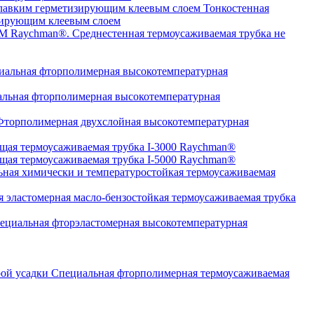
Тонкостенная
изирующим клеевым слоем
Среднестенная термоусаживаемая трубка не
альная фторполимерная высокотемпературная
льная фторполимерная высокотемпературная
торполимерная двухслойная высокотемпературная
щая термоусаживаемая трубка I-3000 Raychman®
щая термоусаживаемая трубка I-5000 Raychman®
ная химически и температуростойкая термоусаживаемая
 эластомерная масло-бензостойкая термоусаживаемая трубка
циальная фторэластомерная высокотемпературная
Специальная фторполимерная термоусаживаемая