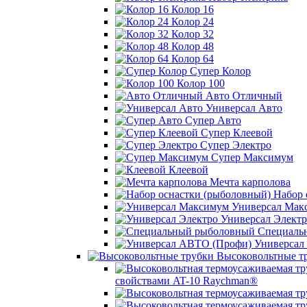
Колор 16
Колор 24
Колор 32
Колор 48
Колор 64
Супер Колор
Колор 100
Авто Отличный
Универсал Авто
Супер Авто
Супер Клеевой
Супер Электро
Супер Максимум
Клеевой
Мечта карполова
Набор 
Универсал Мак
Универсал Электр
Специаль
Универсал
Высоковольтные т
свойствами AT-10 Raychman®