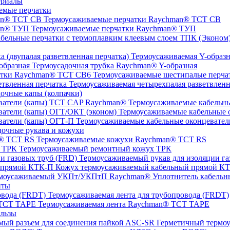
ериалы
емые перчатки
Термоусаживаемые перчатки Raychman® TCT CB
Термоусаживаемые перчатки Raychman® ТУП
ТПК (Эконом) 
Термоусаживаемая Y-образна
Термоусадочная трубка Raychman® Y-образная
Термоусаживаемые шестипалые перч
Термоусаживаемая четырехпалая разветвленн
очные капы (колпачки)
Термоусаживаемые кабельны
Термоусаживаемые кабельные о
Термоусаживаемые кабельные оконцевател
очные рукава и кожухи
Термоусаживаемые кожухи Raychman® TCT RS
Термоусаживаемый ремонтный кожух ТРК
Термоусаживаемый рукав для изоляции га
Кожух термоусаживаемый кабельный прямой К
Уплотнитель кабель
нты
Термоусаживаемая лента для трубопровода (FRDT)
Термоусаживаемая лента Raychman® TCT TAPE
льзы
ASC‐SR Герметичный термоус