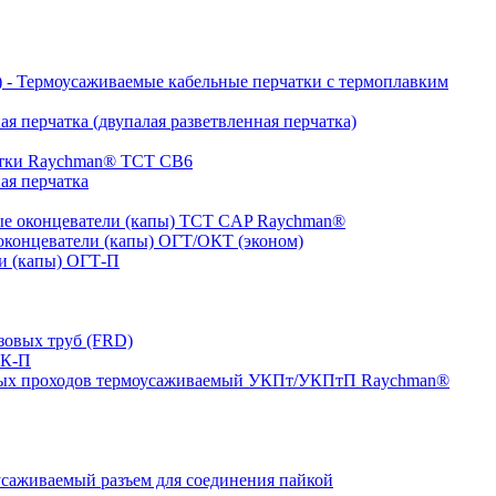
- Термоусаживаемые кабельные перчатки с термоплавким
я перчатка (двупалая разветвленная перчатка)
атки Raychman® ТСТ СВ6
ая перчатка
е оконцеватели (капы) ТCT CAP Raychman®
концеватели (капы) ОГТ/ОКТ (эконом)
и (капы) ОГТ-П
зовых труб (FRD)
ТК-П
ных проходов термоусаживаемый УКПт/УКПтП Raychman®
аживаемый разъем для соединения пайкой