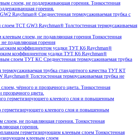
Тонкостенная
оддерживающая горения.
Среднестенная термоусаживаемая трубка c
Толстостенная термоусаживаемая
Тонкостенная
, не подавляющая горения
высоким коэффициентом усадки ТУТ К6 Raychman®
Среднестенная термоусаживаемая трубка
я термоусаживаемая трубка стандартного качества ТУТ КТ
Толстостенная термоусаживаемая трубка не
Тонкостенная
 прозрачного цвета.
о герметизирующего клеевого слоя и повышенным
Тонкостенная
авляющая горения.
Тонкостенная
етизирующим клеевым слоем