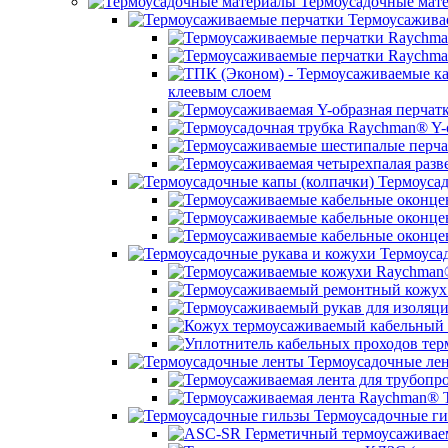
Термоусадочные мат
Термоусажива
клеевым слоем
Термоусад
Термоусад
Термоусадочные ле
Термоусадочные ги