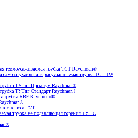
ая термоусаживаемая трубка ТCT Raychman®
я самозатухающая термоусаживаемая трубка ТCT TW
 трубка ТУТнг Премиум Raychman®
 трубка ТУТнг Стандарт Raychman®
ая трубка RBF Raychman®
 Raychman®
оном класса ТУТ
аемая трубка не подавляющая горения ТУТ С
man®