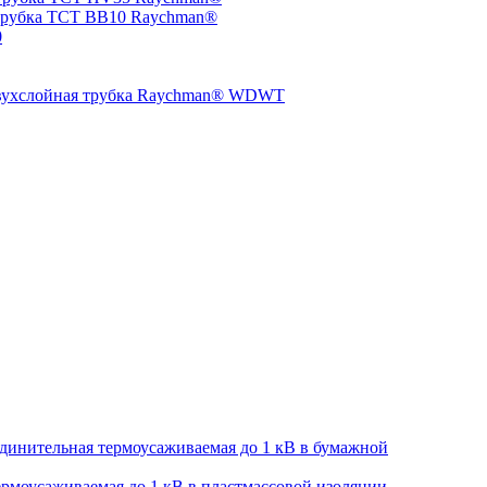
трубка TCT BB10 Raychman®
0
двухслойная трубка Raychman® WDWT
динительная термоусаживаемая до 1 кВ в бумажной
рмоусаживаемая до 1 кВ в пластмассовой изоляции