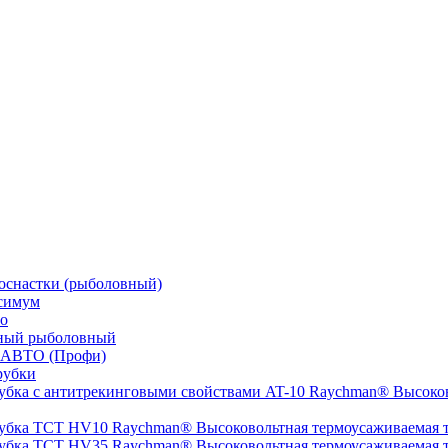
оснастки (рыболовный)
симум
о
ный рыболовный
 АВТО (Профи)
рубки
Высоков
Высоковольтная термоусаживаемая
Высоковольтная термоусаживаемая