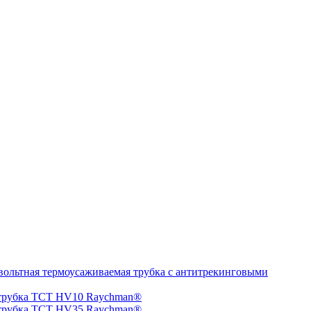
ольтная термоусаживаемая трубка с антитрекинговыми
 трубка TCT HV10 Raychman®
 трубка TCT HV35 Raychman®