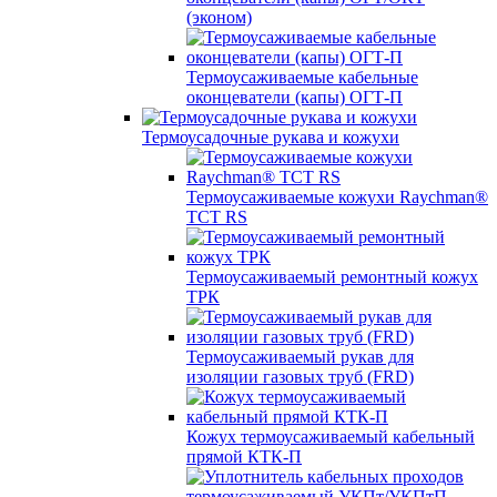
(эконом)
Термоусаживаемые кабельные
оконцеватели (капы) ОГТ-П
Термоусадочные рукава и кожухи
Термоусаживаемые кожухи Raychman®
TCT RS
Термоусаживаемый ремонтный кожух
ТРК
Термоусаживаемый рукав для
изоляции газовых труб (FRD)
Кожух термоусаживаемый кабельный
прямой КТК-П