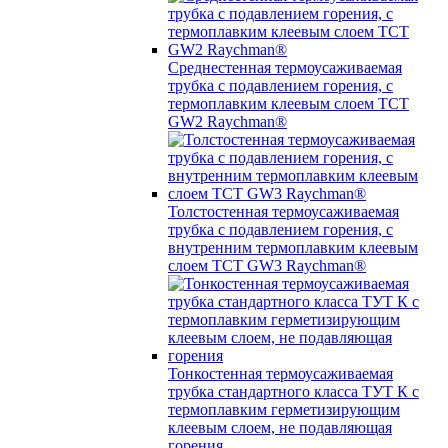
Среднестенная термоусаживаемая
трубка c подавлением горения, с
термоплавким клеевым слоем TCT
GW2 Raychman®
Толстостенная термоусаживаемая
трубка c подавлением горения, с
внутренним термоплавким клеевым
слоем TCT GW3 Raychman®
Тонкостенная термоусаживаемая
трубка стандартного класса ТУТ К с
термоплавким герметизирующим
клеевым слоем, не подавляющая
горения