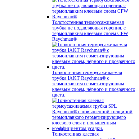
Толстостенная термоусаживаемая
трубка не подавляющая горения, с
термоплавким клеевым слоем CFW
Raychman®
Тонкостенная термоусаживаемая
трубка IAKT Raychman® с
термоплавким герметизирующим
клеевым слоем, чёрного и прозрачного
цвета.
Тонкостенная клеевая