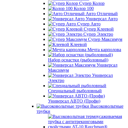
Супер Колор
Колор 100
Авто Отличный
Универсал Авто
Супер Авто
Супер Клеевой
Супер Электро
Супер Максимум
Клеевой
Мечта карполова
Набор оснастки (рыболовный)
Универсал
Максимум
Универсал
Электро
Специальный рыболовный
Универсал АВТО (Профи)
Высоковольтные
трубки