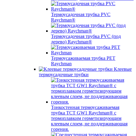
Термоусадочная трубка PVC
Raychman®
Термоусадочная трубка PVC (под
дерево) Raychman®
Термоусаживаемая трубка PET
Raychman
Клеевые
термоусадочные трубки
Тонкостенная термоусаживаемая
трубка TCT GW1 Raychman® с
термоплавким герметизирующим
клеевым слоем, не поддерживающая
горения.