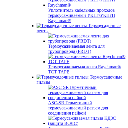
Уплотнитель кабельных проходов
термоусаживаемый УКПт/УКПтП
Raychman®
Термоусадочные
ленты
Термоусаживаемая лента для
трубопровода (FRDT)
Термоусаживаемая лента Raychman®
TCT TAPE
Термоусадочные
гильзы
ASC‐SR Герметичный
термоусаживаемый разъем для
соединения пайкой