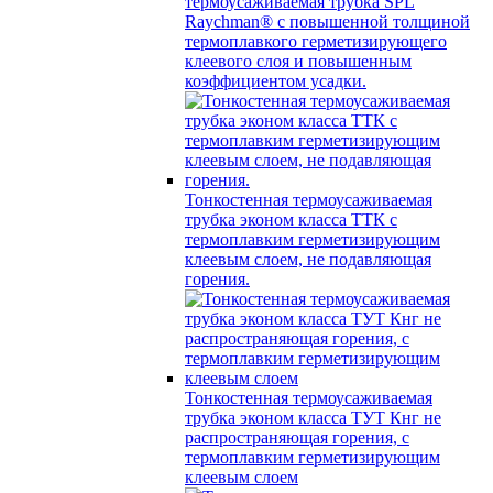
термоусаживаемая трубка SPL
Raychman® с повышенной толщиной
термоплавкого герметизирующего
клеевого слоя и повышенным
коэффициентом усадки.
Тонкостенная термоусаживаемая
трубка эконом класса ТТК с
термоплавким герметизирующим
клеевым слоем, не подавляющая
горения.
Тонкостенная термоусаживаемая
трубка эконом класса ТУТ Кнг не
распространяющая горения, с
термоплавким герметизирующим
клеевым слоем