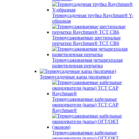
Термоусадочная трубка Raychman® Y-
образная
Термоусаживаемые шестипалые
перчатки Raychman® ТСТ СВ6
Термоусаживаемая четырехпалая
разветвленная перчатка
Термоусадочные капы (колпачки)
Термоусаживаемые кабельные
оконцеватели (капы) ТCT CAP
Raychman®
Термоусаживаемые кабельные
оконцеватели (капы) ОГТ/ОКТ