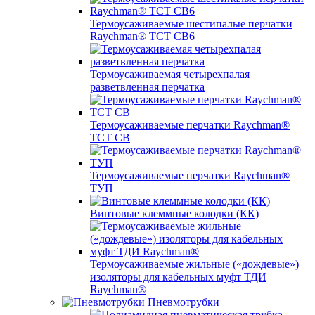
Термоусаживаемые шестипалые перчатки
Raychman® ТСТ СВ6
Термоусаживаемая четырехпалая
разветвленная перчатка
Термоусаживаемые перчатки Raychman®
TCT CB
Термоусаживаемые перчатки Raychman®
ТУП
Винтовые клеммные колодки (КК)
Термоусаживаемые жильные («дождевые»)
изоляторы для кабельных муфт ТДИ
Raychman®
Пневмотрубки