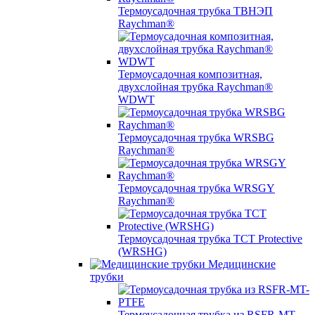
Термоусадочная трубка ТВНЭП
Raychman®
Термоусадочная композитная,
двухслойная трубка Raychman®
WDWT
Термоусадочная трубка WRSBG
Raychman®
Термоусадочная трубка WRSGY
Raychman®
Термоусадочная трубка TCT Protective
(WRSHG)
Медицинские
трубки
Термоусадочная трубка из RSFR-MT-