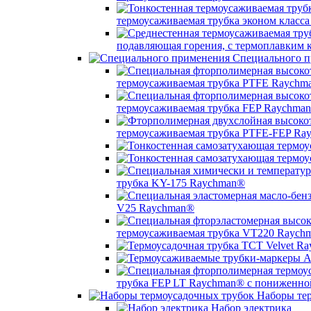
термоусаживаемая трубка эконом класс
подавляющая горения, с термоплавким
Специального п
термоусаживаемая трубка PTFE Raychm
термоусаживаемая трубка FEP Raychma
термоусаживаемая трубка PTFE-FEP Ra
трубка KY-175 Raychman®
V25 Raychman®
термоусаживаемая трубка VT220 Raych
трубка FEP LT Raychman® с пониженно
Наборы тер
Набор электрика