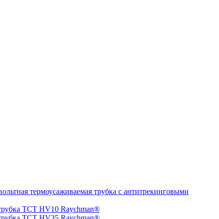
ольтная термоусаживаемая трубка с антитрекинговыми
 трубка TCT HV10 Raychman®
 трубка TCT HV35 Raychman®