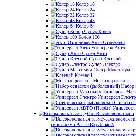
Колор 16
Колор 24
Колор 32
Колор 48
Колор 64
Супер Колор
Колор 100
Авто Отличный
Универсал Авто
Супер Авто
Супер Клеевой
Супер Электро
Супер Максимум
Клеевой
Мечта карполова
Набор 
Универсал Мак
Универсал Электр
Специаль
Универсал
Высоковольтные т
свойствами AT-10 Raychman®