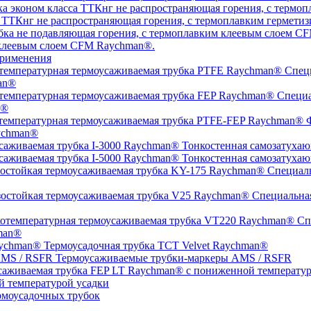
а ТТКнг не распространяющая горения, с термоплавким гермет
 клеевым слоем CFM Raychman®.
рименения
Специ
an®
Специа
n®
Ф
ychman®
Тонкостенная самозатухаю
Тонкостенная самозатухаю
Специаль
Специальная
Спе
man®
Термоусадочная трубка TCT Velvet Raychman®
Термоусаживаемые трубки-маркеры AMS / RSFR
й температурой усадки
моусадочных трубок