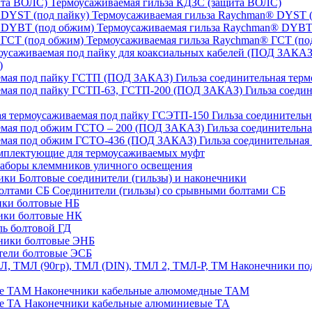
Термоусаживаемая гильза КДЗС (защита ВОЛС)
Термоусаживаемая гильза Raychman® DYST (
Термоусаживаемая гильза Raychman® DYBT
Термоусаживаемая гильза Raychman® ГСТ (по
)
Гильза соединительная тер
Гильза соеди
Гильза соединительн
Гильза соединительн
Гильза соединительна
плектующие для термоусаживаемых муфт
аборы клеммников уличного освещения
Болтовые соединители (гильзы) и наконечники
Соединители (гильзы) со срывными болтами СБ
ки болтовые НБ
ики болтовые НК
ь болтовой ГД
ники болтовые ЭНБ
ели болтовые ЭСБ
Наконечники под
Наконечники кабельные алюмомедные ТАМ
Наконечники кабельные алюминиевые ТА