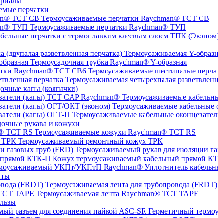
ериалы
емые перчатки
Термоусаживаемые перчатки Raychman® TCT CB
Термоусаживаемые перчатки Raychman® ТУП
ТПК (Эконом) 
Термоусаживаемая Y-образна
Термоусадочная трубка Raychman® Y-образная
Термоусаживаемые шестипалые перч
Термоусаживаемая четырехпалая разветвленн
очные капы (колпачки)
Термоусаживаемые кабельны
Термоусаживаемые кабельные о
Термоусаживаемые кабельные оконцевател
очные рукава и кожухи
Термоусаживаемые кожухи Raychman® TCT RS
Термоусаживаемый ремонтный кожух ТРК
Термоусаживаемый рукав для изоляции га
Кожух термоусаживаемый кабельный прямой К
Уплотнитель кабель
нты
Термоусаживаемая лента для трубопровода (FRDT)
Термоусаживаемая лента Raychman® TCT TAPE
льзы
ASC‐SR Герметичный термоус