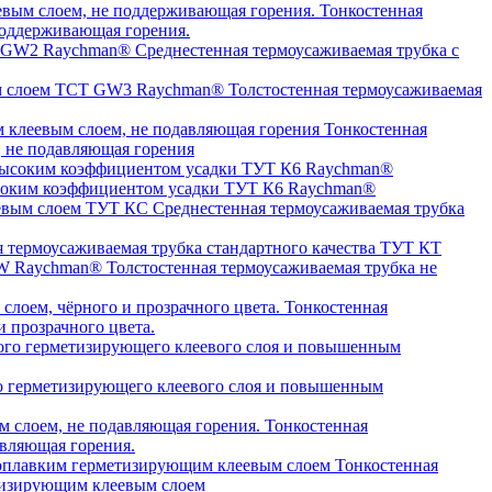
Тонкостенная
оддерживающая горения.
Среднестенная термоусаживаемая трубка c
Толстостенная термоусаживаемая
Тонкостенная
, не подавляющая горения
высоким коэффициентом усадки ТУТ К6 Raychman®
Среднестенная термоусаживаемая трубка
я термоусаживаемая трубка стандартного качества ТУТ КТ
Толстостенная термоусаживаемая трубка не
Тонкостенная
 прозрачного цвета.
о герметизирующего клеевого слоя и повышенным
Тонкостенная
авляющая горения.
Тонкостенная
етизирующим клеевым слоем