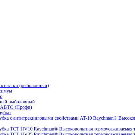
оснастки (рыболовный)
симум
о
ный рыболовный
 АВТО (Профи)
рубки
Высоков
Высоковольтная термоусаживаемая
Высоковольтная термоусаживаемая