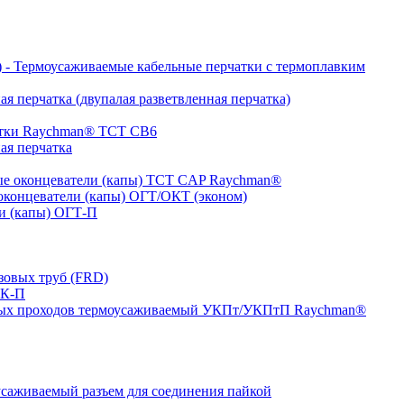
- Термоусаживаемые кабельные перчатки с термоплавким
я перчатка (двупалая разветвленная перчатка)
атки Raychman® ТСТ СВ6
ая перчатка
е оконцеватели (капы) ТCT CAP Raychman®
концеватели (капы) ОГТ/ОКТ (эконом)
и (капы) ОГТ-П
зовых труб (FRD)
ТК-П
ных проходов термоусаживаемый УКПт/УКПтП Raychman®
аживаемый разъем для соединения пайкой