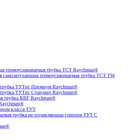
ая термоусаживаемая трубка ТCT Raychman®
я самозатухающая термоусаживаемая трубка ТCT TW
 трубка ТУТнг Премиум Raychman®
 трубка ТУТнг Стандарт Raychman®
ая трубка RBF Raychman®
 Raychman®
оном класса ТУТ
аемая трубка не подавляющая горения ТУТ С
man®