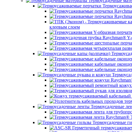
Термоусадочные мат
Термоусажива
клеевым слоем
Термоусад
Термоусад
Термоусадочные ле
Термоусадочные ги