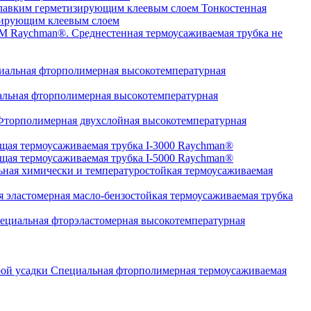
Тонкостенная
изирующим клеевым слоем
Среднестенная термоусаживаемая трубка не
альная фторполимерная высокотемпературная
льная фторполимерная высокотемпературная
торполимерная двухслойная высокотемпературная
щая термоусаживаемая трубка I-3000 Raychman®
щая термоусаживаемая трубка I-5000 Raychman®
ная химически и температуростойкая термоусаживаемая
 эластомерная масло-бензостойкая термоусаживаемая трубка
циальная фторэластомерная высокотемпературная
Специальная фторполимерная термоусаживаемая