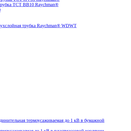
трубка TCT BB10 Raychman®
0
двухслойная трубка Raychman® WDWT
динительная термоусаживаемая до 1 кВ в бумажной
рмоусаживаемая до 1 кВ в пластмассовой изоляции