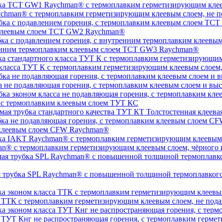
chman® с термоплавким герметизирующим клеевым слоем, не п
 клеевым слоем TCT GW2 Raychman®
тренним термоплавким клеевым слоем TCT GW3 Raychman®
 класса ТУТ К с термоплавким герметизирующим клеевым слоем
а не подавляющая горения, с термоплавким клеевым слоем и 
, с термоплавким клеевым слоем ТУТ КС
Толстостенная клеева
 клеевым слоем CFW Raychman®
n® с термоплавким герметизирующим клеевым слоем, чёрного и
ая трубка SPL Raychman® с повышенной толщиной термоплавког
а ТТК с термоплавким герметизирующим клеевым слоем, не под
а ТУТ Кнг не распространяющая горения, с термоплавким герм