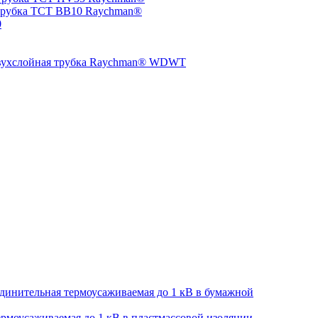
трубка TCT BB10 Raychman®
0
двухслойная трубка Raychman® WDWT
динительная термоусаживаемая до 1 кВ в бумажной
рмоусаживаемая до 1 кВ в пластмассовой изоляции