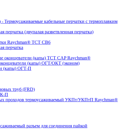
- Термоусаживаемые кабельные перчатки с термоплавким
я перчатка (двупалая разветвленная перчатка)
атки Raychman® ТСТ СВ6
ая перчатка
е оконцеватели (капы) ТCT CAP Raychman®
концеватели (капы) ОГТ/ОКТ (эконом)
и (капы) ОГТ-П
зовых труб (FRD)
ТК-П
ных проходов термоусаживаемый УКПт/УКПтП Raychman®
аживаемый разъем для соединения пайкой