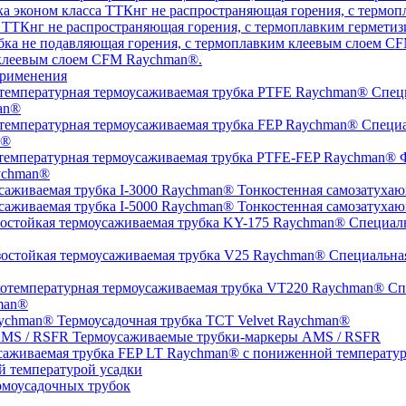
а ТТКнг не распространяющая горения, с термоплавким гермет
 клеевым слоем CFM Raychman®.
рименения
Специ
an®
Специа
n®
Ф
ychman®
Тонкостенная самозатухаю
Тонкостенная самозатухаю
Специаль
Специальная
Спе
man®
Термоусадочная трубка TCT Velvet Raychman®
Термоусаживаемые трубки-маркеры AMS / RSFR
й температурой усадки
моусадочных трубок