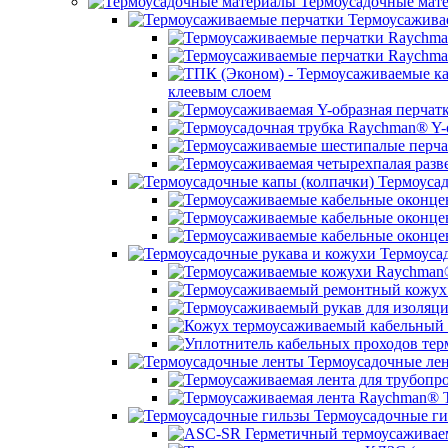
Термоусадочные мат
Термоусажива
клеевым слоем
Термоусад
Термоусад
Термоусадочные ле
Термоусадочные ги