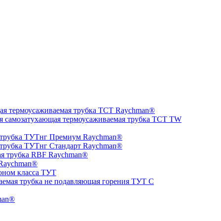
ая термоусаживаемая трубка ТCT Raychman®
я самозатухающая термоусаживаемая трубка ТCT TW
 трубка ТУТнг Премиум Raychman®
 трубка ТУТнг Стандарт Raychman®
ая трубка RBF Raychman®
 Raychman®
оном класса ТУТ
аемая трубка не подавляющая горения ТУТ С
man®