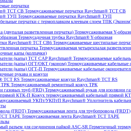
ериалы
емые перчатки
Термоусаживаемые перчатки Raychman® TCT CB
Термоусаживаемые перчатки Raychman® ТУП
ТПК (Эконом) 
Термоусаживаемая Y-образна
Термоусадочная трубка Raychman® Y-образная
Термоусаживаемые шестипалые перч
Термоусаживаемая четырехпалая разветвленн
очные капы (колпачки)
Термоусаживаемые кабельны
Термоусаживаемые кабельные о
Термоусаживаемые кабельные оконцевател
очные рукава и кожухи
Термоусаживаемые кожухи Raychman® TCT RS
Термоусаживаемый ремонтный кожух ТРК
Термоусаживаемый рукав для изоляции га
Кожух термоусаживаемый кабельный прямой К
Уплотнитель кабель
нты
Термоусаживаемая лента для трубопровода (FRDT)
Термоусаживаемая лента Raychman® TCT TAPE
льзы
ASC‐SR Герметичный термоус