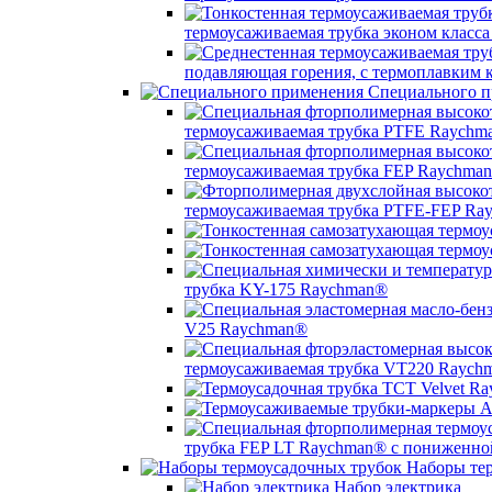
термоусаживаемая трубка эконом класс
подавляющая горения, с термоплавким
Специального п
термоусаживаемая трубка PTFE Raychm
термоусаживаемая трубка FEP Raychma
термоусаживаемая трубка PTFE-FEP Ra
трубка KY-175 Raychman®
V25 Raychman®
термоусаживаемая трубка VT220 Raych
трубка FEP LT Raychman® с пониженно
Наборы тер
Набор электрика