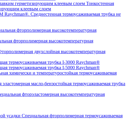
Тонкостенная
изирующим клеевым слоем
Среднестенная термоусаживаемая трубка не
альная фторполимерная высокотемпературная
льная фторполимерная высокотемпературная
торполимерная двухслойная высокотемпературная
щая термоусаживаемая трубка I-3000 Raychman®
щая термоусаживаемая трубка I-5000 Raychman®
ная химически и температуростойкая термоусаживаемая
 эластомерная масло-бензостойкая термоусаживаемая трубка
циальная фторэластомерная высокотемпературная
Специальная фторполимерная термоусаживаемая