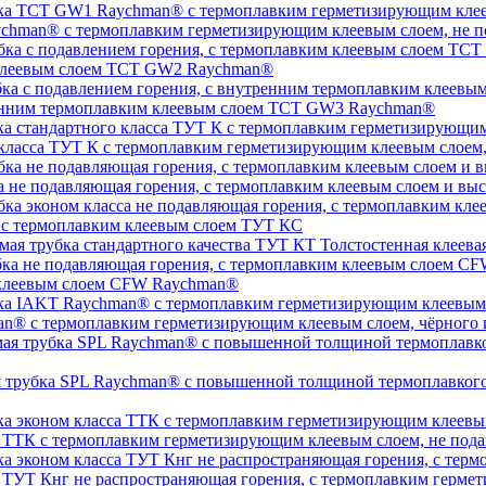
chman® с термоплавким герметизирующим клеевым слоем, не п
 клеевым слоем TCT GW2 Raychman®
тренним термоплавким клеевым слоем TCT GW3 Raychman®
 класса ТУТ К с термоплавким герметизирующим клеевым слоем
а не подавляющая горения, с термоплавким клеевым слоем и 
, с термоплавким клеевым слоем ТУТ КС
Толстостенная клеева
 клеевым слоем CFW Raychman®
n® с термоплавким герметизирующим клеевым слоем, чёрного и
ая трубка SPL Raychman® с повышенной толщиной термоплавког
а ТТК с термоплавким герметизирующим клеевым слоем, не под
а ТУТ Кнг не распространяющая горения, с термоплавким герм