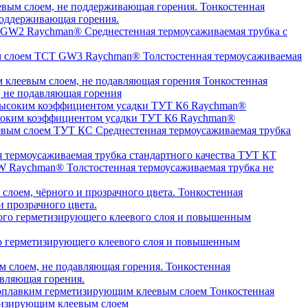
Тонкостенная
оддерживающая горения.
Среднестенная термоусаживаемая трубка c
Толстостенная термоусаживаемая
Тонкостенная
, не подавляющая горения
высоким коэффициентом усадки ТУТ К6 Raychman®
Среднестенная термоусаживаемая трубка
я термоусаживаемая трубка стандартного качества ТУТ КТ
Толстостенная термоусаживаемая трубка не
Тонкостенная
 прозрачного цвета.
о герметизирующего клеевого слоя и повышенным
Тонкостенная
авляющая горения.
Тонкостенная
етизирующим клеевым слоем