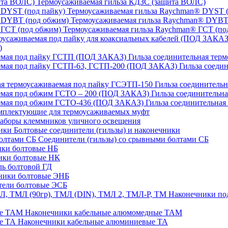
Термоусаживаемая гильза КДЗС (защита ВОЛС)
Термоусаживаемая гильза Raychman® DYST (
Термоусаживаемая гильза Raychman® DYBT
Термоусаживаемая гильза Raychman® ГСТ (по
)
Гильза соединительная тер
Гильза соеди
Гильза соединительн
Гильза соединительн
Гильза соединительна
плектующие для термоусаживаемых муфт
аборы клеммников уличного освещения
Болтовые соединители (гильзы) и наконечники
Соединители (гильзы) со срывными болтами СБ
ки болтовые НБ
ики болтовые НК
ь болтовой ГД
ники болтовые ЭНБ
ели болтовые ЭСБ
Наконечники под
Наконечники кабельные алюмомедные ТАМ
Наконечники кабельные алюминиевые ТА