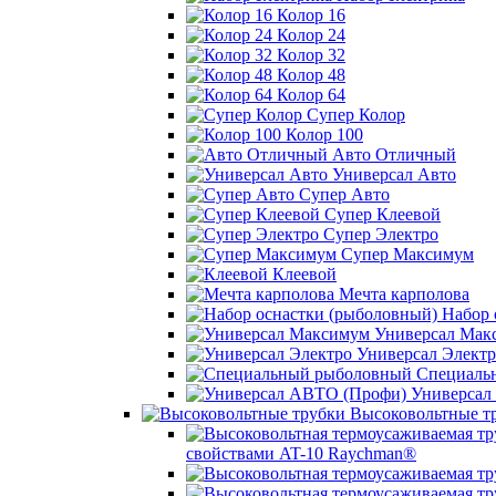
Колор 16
Колор 24
Колор 32
Колор 48
Колор 64
Супер Колор
Колор 100
Авто Отличный
Универсал Авто
Супер Авто
Супер Клеевой
Супер Электро
Супер Максимум
Клеевой
Мечта карполова
Набор 
Универсал Мак
Универсал Электр
Специаль
Универсал
Высоковольтные т
свойствами AT-10 Raychman®