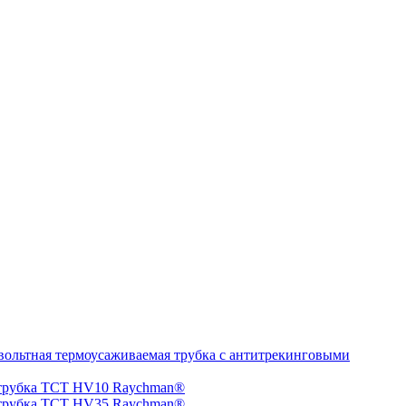
ольтная термоусаживаемая трубка с антитрекинговыми
 трубка TCT HV10 Raychman®
 трубка TCT HV35 Raychman®