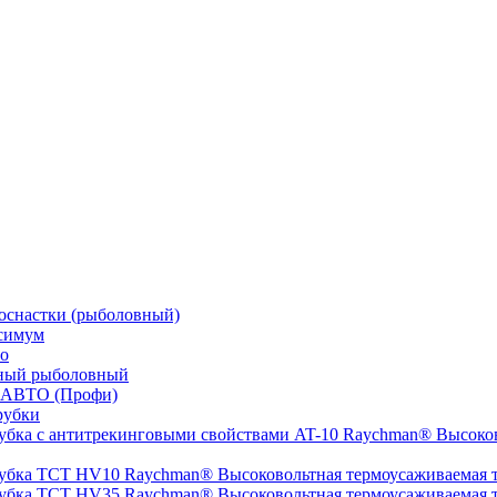
оснастки (рыболовный)
симум
о
ный рыболовный
 АВТО (Профи)
рубки
Высоков
Высоковольтная термоусаживаемая
Высоковольтная термоусаживаемая