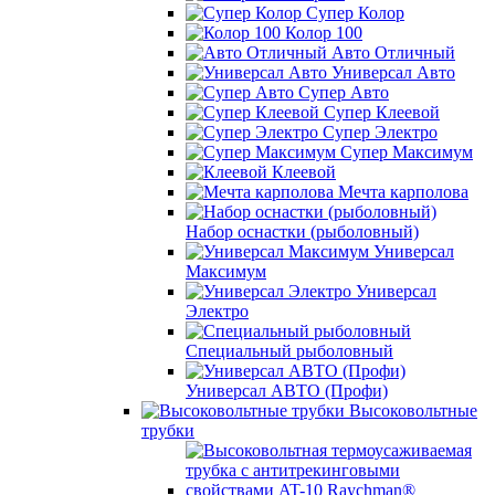
Супер Колор
Колор 100
Авто Отличный
Универсал Авто
Супер Авто
Супер Клеевой
Супер Электро
Супер Максимум
Клеевой
Мечта карполова
Набор оснастки (рыболовный)
Универсал
Максимум
Универсал
Электро
Специальный рыболовный
Универсал АВТО (Профи)
Высоковольтные
трубки