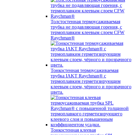
Толстостенная термоусаживаемая
трубка не подавляющая горения, с
термоплавким клеевым слоем CFW
Raychman®
Тонкостенная термоусаживаемая
трубка IAKT Raychman® с
термоплавким герметизирующим
клеевым слоем, чёрного и прозрачного
цвета.
Тонкостенная клеевая