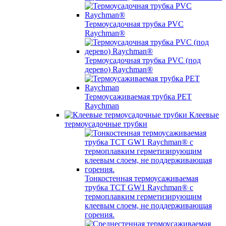
Термоусадочная трубка PVC
Raychman®
Термоусадочная трубка PVC (под
дерево) Raychman®
Термоусаживаемая трубка PET
Raychman
Клеевые
термоусадочные трубки
Тонкостенная термоусаживаемая
трубка TCT GW1 Raychman® с
термоплавким герметизирующим
клеевым слоем, не поддерживающая
горения.