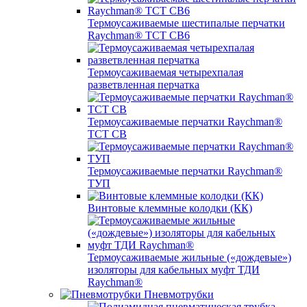
Термоусаживаемые шестипалые перчатки
Raychman® ТСТ СВ6
Термоусаживаемая четырехпалая
разветвленная перчатка
Термоусаживаемые перчатки Raychman®
TCT CB
Термоусаживаемые перчатки Raychman®
ТУП
Винтовые клеммные колодки (КК)
Термоусаживаемые жильные («дождевые»)
изоляторы для кабельных муфт ТДИ
Raychman®
Пневмотрубки