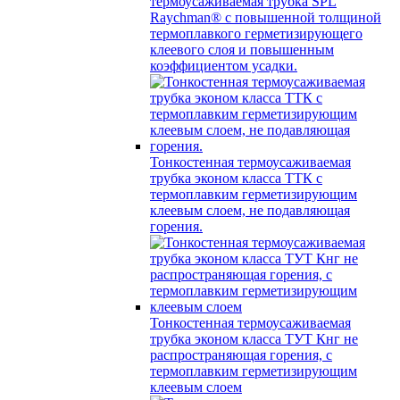
термоусаживаемая трубка SPL
Raychman® с повышенной толщиной
термоплавкого герметизирующего
клеевого слоя и повышенным
коэффициентом усадки.
Тонкостенная термоусаживаемая
трубка эконом класса ТТК с
термоплавким герметизирующим
клеевым слоем, не подавляющая
горения.
Тонкостенная термоусаживаемая
трубка эконом класса ТУТ Кнг не
распространяющая горения, с
термоплавким герметизирующим
клеевым слоем