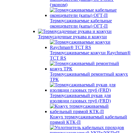
(эконом)
Термоусаживаемые кабельные
оконцеватели (капы) ОГТ-П
Термоусадочные рукава и кожухи
Термоусаживаемые кожухи Raychman®
TCT RS
Термоусаживаемый ремонтный кожух
ТРК
Термоусаживаемый рукав для
изоляции газовых труб (FRD)
Кожух термоусаживаемый кабельный
прямой КТК-П