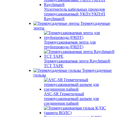
Уплотнитель кабельных проходов
термоусаживаемый УКПт/УКПтП
Raychman®
Термоусадочные
ленты
Термоусаживаемая лента для
трубопровода (FRDT)
Термоусаживаемая лента Raychman®
TCT TAPE
Термоусадочные
гильзы
ASC‐SR Герметичный
термоусаживаемый разъем для
соединения пайкой