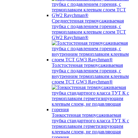
Среднестенная термоусаживаемая
трубка c подавлением горения, с
термоплавким клеевым слоем TCT
GW2 Raychman®
Толстостенная термоусаживаемая
трубка c подавлением горения, с
внутренним термоплавким клеевым
слоем TCT GW3 Raychman®
Тонкостенная термоусаживаемая
трубка стандартного класса ТУТ К с
термоплавким герметизирующим
клеевым слоем, не подавляющая
горения