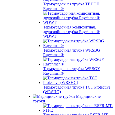
Термоусадочная трубка ТВНЭП
Raychman®
Термоусадочная композитная,
двухслойная трубка Raychman®
WDWT
Термоусадочная трубка WRSBG
Raychman®
Термоусадочная трубка WRSGY
Raychman®
Термоусадочная трубка TCT Protective
(WRSHG)
Медицинские
трубки
Термоусадочная трубка из RSFR-MT-