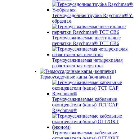
Термоусадочная трубка Raychman® Y-
образная
Термоусаживаемые шестипалые
перчатки Raychman® ТСТ СВ6
Термоусаживаемая четырехпалая
разветвленная перчатка
Термоусадочные капы (колпачки)
Термоусаживаемые кабельные
оконцеватели (капы) ТCT CAP
Raychman®
Термоусаживаемые кабельные
оконцеватели (капы) ОГТ/ОКТ