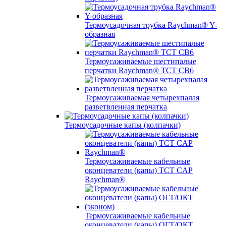
Термоусадочная трубка Raychman® Y-
образная
Термоусаживаемые шестипалые
перчатки Raychman® ТСТ СВ6
Термоусаживаемая четырехпалая
разветвленная перчатка
Термоусадочные капы (колпачки)
Термоусаживаемые кабельные
оконцеватели (капы) ТCT CAP
Raychman®
Термоусаживаемые кабельные
оконцеватели (капы) ОГТ/ОКТ