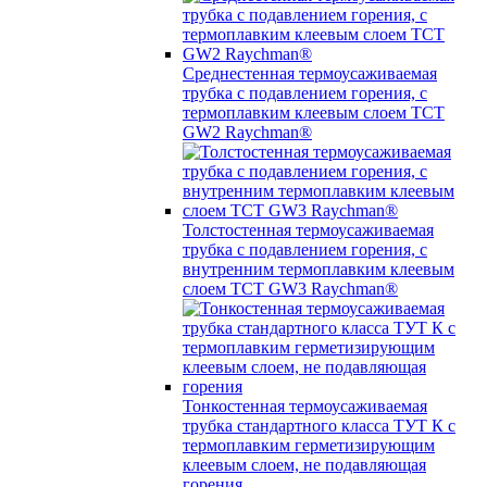
Среднестенная термоусаживаемая
трубка c подавлением горения, с
термоплавким клеевым слоем TCT
GW2 Raychman®
Толстостенная термоусаживаемая
трубка c подавлением горения, с
внутренним термоплавким клеевым
слоем TCT GW3 Raychman®
Тонкостенная термоусаживаемая
трубка стандартного класса ТУТ К с
термоплавким герметизирующим
клеевым слоем, не подавляющая
горения