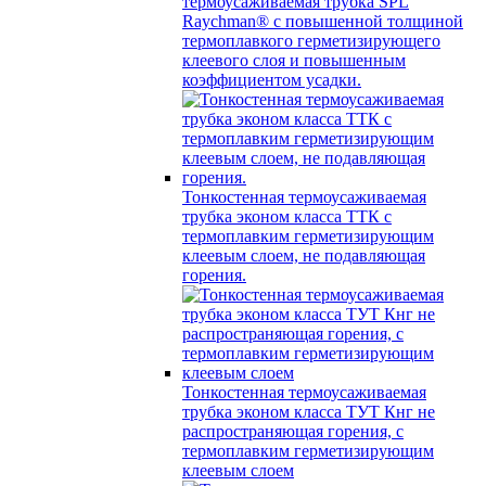
термоусаживаемая трубка SPL
Raychman® с повышенной толщиной
термоплавкого герметизирующего
клеевого слоя и повышенным
коэффициентом усадки.
Тонкостенная термоусаживаемая
трубка эконом класса ТТК с
термоплавким герметизирующим
клеевым слоем, не подавляющая
горения.
Тонкостенная термоусаживаемая
трубка эконом класса ТУТ Кнг не
распространяющая горения, с
термоплавким герметизирующим
клеевым слоем