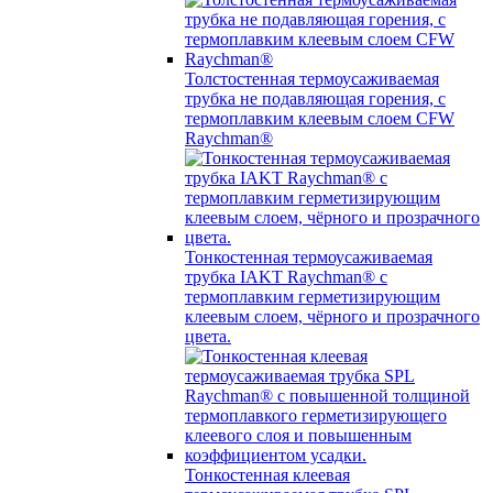
Толстостенная термоусаживаемая
трубка не подавляющая горения, с
термоплавким клеевым слоем CFW
Raychman®
Тонкостенная термоусаживаемая
трубка IAKT Raychman® с
термоплавким герметизирующим
клеевым слоем, чёрного и прозрачного
цвета.
Тонкостенная клеевая