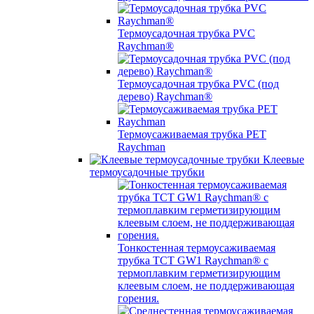
Термоусадочная трубка PVC
Raychman®
Термоусадочная трубка PVC (под
дерево) Raychman®
Термоусаживаемая трубка PET
Raychman
Клеевые
термоусадочные трубки
Тонкостенная термоусаживаемая
трубка TCT GW1 Raychman® с
термоплавким герметизирующим
клеевым слоем, не поддерживающая
горения.