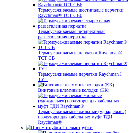
Термоусаживаемые шестипалые перчатки
Raychman® ТСТ СВ6
Термоусаживаемая четырехпалая
разветвленная перчатка
Термоусаживаемые перчатки Raychman®
TCT CB
Термоусаживаемые перчатки Raychman®
ТУП
Винтовые клеммные колодки (КК)
Термоусаживаемые жильные («дождевые»)
изоляторы для кабельных муфт ТДИ
Raychman®
Пневмотрубки