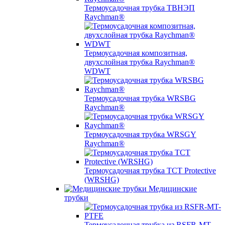
Термоусадочная трубка ТВНЭП
Raychman®
Термоусадочная композитная,
двухслойная трубка Raychman®
WDWT
Термоусадочная трубка WRSBG
Raychman®
Термоусадочная трубка WRSGY
Raychman®
Термоусадочная трубка TCT Protective
(WRSHG)
Медицинские
трубки
Термоусадочная трубка из RSFR-MT-