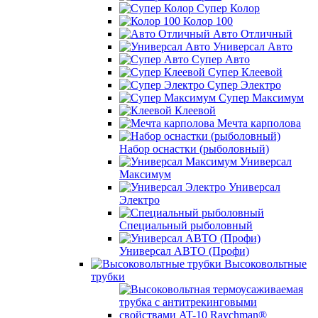
Супер Колор
Колор 100
Авто Отличный
Универсал Авто
Супер Авто
Супер Клеевой
Супер Электро
Супер Максимум
Клеевой
Мечта карполова
Набор оснастки (рыболовный)
Универсал
Максимум
Универсал
Электро
Специальный рыболовный
Универсал АВТО (Профи)
Высоковольтные
трубки