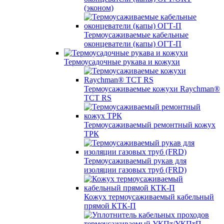
(эконом)
Термоусаживаемые кабельные
оконцеватели (капы) ОГТ-П
Термоусадочные рукава и кожухи
Термоусаживаемые кожухи Raychman®
TCT RS
Термоусаживаемый ремонтный кожух
ТРК
Термоусаживаемый рукав для
изоляции газовых труб (FRD)
Кожух термоусаживаемый кабельный
прямой КТК-П