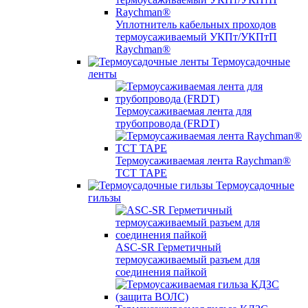
Уплотнитель кабельных проходов
термоусаживаемый УКПт/УКПтП
Raychman®
Термоусадочные
ленты
Термоусаживаемая лента для
трубопровода (FRDT)
Термоусаживаемая лента Raychman®
TCT TAPE
Термоусадочные
гильзы
ASC‐SR Герметичный
термоусаживаемый разъем для
соединения пайкой