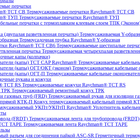
ериалы
емые перчатки
Термоусаживаемые перчатки Raychman® TCT CB
Термоусаживаемые перчатки Raychman® ТУП
ТПК (Эконом) 
Термоусаживаемая Y-образна
Термоусадочная трубка Raychman® Y-образная
Термоусаживаемые шестипалые перч
Термоусаживаемая четырехпалая разветвленн
очные капы (колпачки)
Термоусаживаемые кабельны
Термоусаживаемые кабельные о
Термоусаживаемые кабельные оконцевател
очные рукава и кожухи
Термоусаживаемые кожухи Raychman® TCT RS
Термоусаживаемый ремонтный кожух ТРК
Термоусаживаемый рукав для изоляции га
Кожух термоусаживаемый кабельный прямой К
Уплотнитель кабель
нты
Термоусаживаемая лента для трубопровода (FRDT)
Термоусаживаемая лента Raychman® TCT TAPE
льзы
ASC‐SR Герметичный термоус