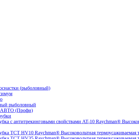
оснастки (рыболовный)
симум
о
ный рыболовный
 АВТО (Профи)
рубки
Высоков
Высоковольтная термоусаживаемая
Высоковольтная термоусаживаемая