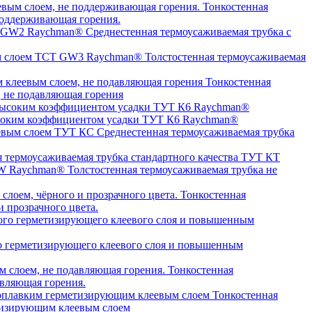
Тонкостенная
оддерживающая горения.
Среднестенная термоусаживаемая трубка c
Толстостенная термоусаживаемая
Тонкостенная
, не подавляющая горения
высоким коэффициентом усадки ТУТ К6 Raychman®
Среднестенная термоусаживаемая трубка
я термоусаживаемая трубка стандартного качества ТУТ КТ
Толстостенная термоусаживаемая трубка не
Тонкостенная
 прозрачного цвета.
о герметизирующего клеевого слоя и повышенным
Тонкостенная
авляющая горения.
Тонкостенная
етизирующим клеевым слоем