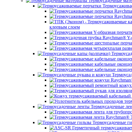
Термоусадочные мат
Термоусажива
клеевым слоем
Термоусад
Термоусад
Термоусадочные ле
Термоусадочные ги