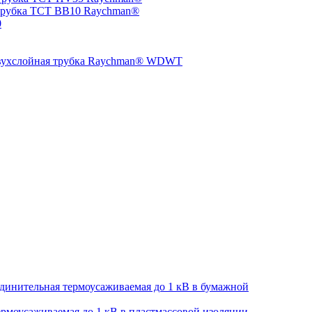
трубка TCT BB10 Raychman®
0
двухслойная трубка Raychman® WDWT
динительная термоусаживаемая до 1 кВ в бумажной
рмоусаживаемая до 1 кВ в пластмассовой изоляции