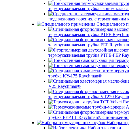
термоусаживаемая трубка эконом класс
подавляющая горения, с термоплавким
Специального п
термоусаживаемая трубка PTFE Raychm
термоусаживаемая трубка FEP Raychma
термоусаживаемая трубка PTFE-FEP Ra
трубка KY-175 Raychman®
V25 Raychman®
термоусаживаемая трубка VT220 Raych
трубка FEP LT Raychman® с пониженно
Наборы тер
Набор электрика