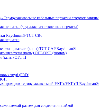
- Термоусаживаемые кабельные перчатки с термоплавким
я перчатка (двупалая разветвленная перчатка)
атки Raychman® ТСТ СВ6
ая перчатка
е оконцеватели (капы) ТCT CAP Raychman®
концеватели (капы) ОГТ/ОКТ (эконом)
и (капы) ОГТ-П
зовых труб (FRD)
ТК-П
ных проходов термоусаживаемый УКПт/УКПтП Raychman®
аживаемый разъем для соединения пайкой