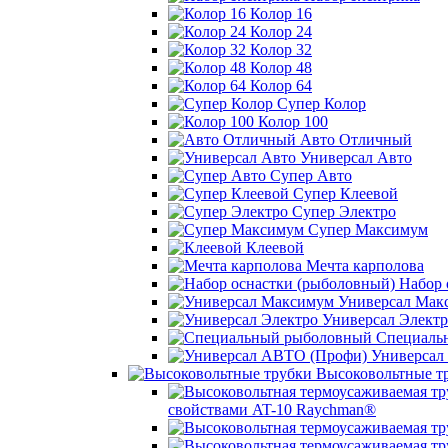
Колор 16
Колор 24
Колор 32
Колор 48
Колор 64
Супер Колор
Колор 100
Авто Отличный
Универсал Авто
Супер Авто
Супер Клеевой
Супер Электро
Супер Максимум
Клеевой
Мечта карполова
Набор 
Универсал Мак
Универсал Электр
Специаль
Универсал
Высоковольтные т
свойствами AT-10 Raychman®