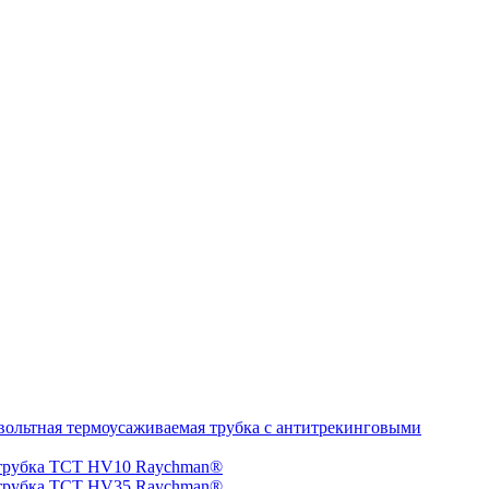
ольтная термоусаживаемая трубка с антитрекинговыми
 трубка TCT HV10 Raychman®
 трубка TCT HV35 Raychman®