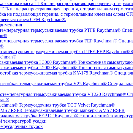
а ТТКнг не распространяющая горения, с термоплавким гермет
 клеевым слоем CFM Raychman®.
рименения
Специ
an®
Специа
n®
Ф
ychman®
Тонкостенная самозатухаю
Тонкостенная самозатухаю
Специаль
Специальная
Спе
man®
Термоусадочная трубка TCT Velvet Raychman®
Термоусаживаемые трубки-маркеры AMS / RSFR
й температурой усадки
моусадочных трубок