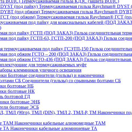
Термоусаживаемая гильза КДЗС (защита ВОЛС)
Термоусаживаемая гильза Raychman® DYST (
Термоусаживаемая гильза Raychman® DYBT
Термоусаживаемая гильза Raychman® ГСТ (по
)
Гильза соединительная тер
Гильза соеди
Гильза соединительн
Гильза соединительн
Гильза соединительна
плектующие для термоусаживаемых муфт
аборы клеммников уличного освещения
Болтовые соединители (гильзы) и наконечники
Соединители (гильзы) со срывными болтами СБ
ки болтовые НБ
ики болтовые НК
ь болтовой ГД
ники болтовые ЭНБ
ели болтовые ЭСБ
Наконечники под
Наконечники кабельные алюмомедные ТАМ
Наконечники кабельные алюминиевые ТА