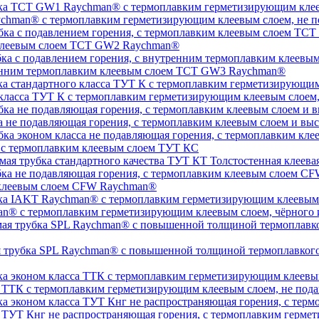
chman® с термоплавким герметизирующим клеевым слоем, не п
 клеевым слоем TCT GW2 Raychman®
тренним термоплавким клеевым слоем TCT GW3 Raychman®
 класса ТУТ К с термоплавким герметизирующим клеевым слоем
а не подавляющая горения, с термоплавким клеевым слоем и 
, с термоплавким клеевым слоем ТУТ КС
Толстостенная клеева
 клеевым слоем CFW Raychman®
n® с термоплавким герметизирующим клеевым слоем, чёрного и
ая трубка SPL Raychman® с повышенной толщиной термоплавког
а ТТК с термоплавким герметизирующим клеевым слоем, не под
а ТУТ Кнг не распространяющая горения, с термоплавким герм