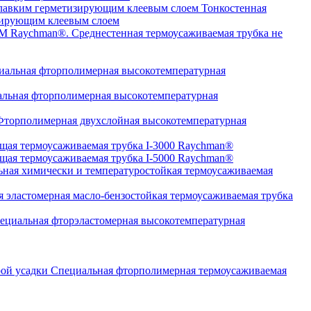
Тонкостенная
изирующим клеевым слоем
Среднестенная термоусаживаемая трубка не
альная фторполимерная высокотемпературная
льная фторполимерная высокотемпературная
торполимерная двухслойная высокотемпературная
щая термоусаживаемая трубка I-3000 Raychman®
щая термоусаживаемая трубка I-5000 Raychman®
ная химически и температуростойкая термоусаживаемая
 эластомерная масло-бензостойкая термоусаживаемая трубка
циальная фторэластомерная высокотемпературная
Специальная фторполимерная термоусаживаемая