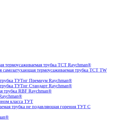
ая термоусаживаемая трубка ТCT Raychman®
я самозатухающая термоусаживаемая трубка ТCT TW
 трубка ТУТнг Премиум Raychman®
 трубка ТУТнг Стандарт Raychman®
ая трубка RBF Raychman®
 Raychman®
оном класса ТУТ
аемая трубка не подавляющая горения ТУТ С
man®