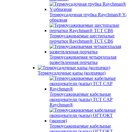
Термоусадочная трубка Raychman® Y-
образная
Термоусаживаемые шестипалые
перчатки Raychman® ТСТ СВ6
Термоусаживаемая четырехпалая
разветвленная перчатка
Термоусадочные капы (колпачки)
Термоусаживаемые кабельные
оконцеватели (капы) ТCT CAP
Raychman®
Термоусаживаемые кабельные
оконцеватели (капы) ОГТ/ОКТ