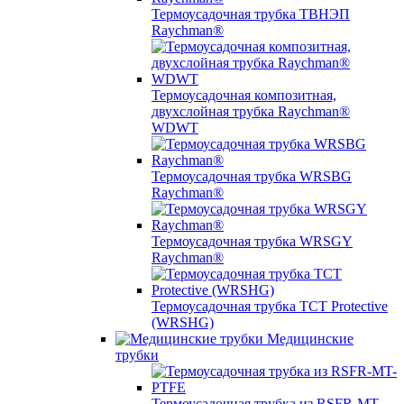
Термоусадочная трубка ТВНЭП
Raychman®
Термоусадочная композитная,
двухслойная трубка Raychman®
WDWT
Термоусадочная трубка WRSBG
Raychman®
Термоусадочная трубка WRSGY
Raychman®
Термоусадочная трубка TCT Protective
(WRSHG)
Медицинские
трубки
Термоусадочная трубка из RSFR-MT-