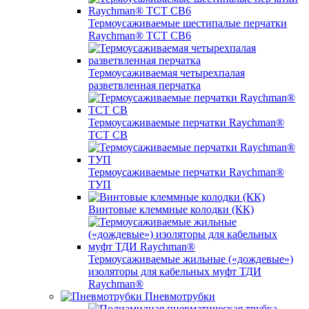
Термоусаживаемые шестипалые перчатки
Raychman® ТСТ СВ6
Термоусаживаемая четырехпалая
разветвленная перчатка
Термоусаживаемые перчатки Raychman®
TCT CB
Термоусаживаемые перчатки Raychman®
ТУП
Винтовые клеммные колодки (КК)
Термоусаживаемые жильные («дождевые»)
изоляторы для кабельных муфт ТДИ
Raychman®
Пневмотрубки