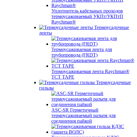
Уплотнитель кабельных проходов
термоусаживаемый УКПт/УКПтП
Raychman®
Термоусадочные
ленты
Термоусаживаемая лента для
трубопровода (FRDT)
Термоусаживаемая лента Raychman®
TCT TAPE
Термоусадочные
гильзы
ASC‐SR Герметичный
термоусаживаемый разъем для
соединения пайкой