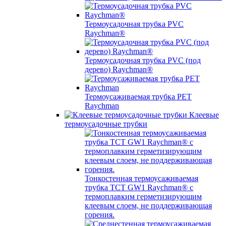
Термоусадочная трубка PVC
Raychman®
Термоусадочная трубка PVC (под
дерево) Raychman®
Термоусаживаемая трубка PET
Raychman
Клеевые
термоусадочные трубки
Тонкостенная термоусаживаемая
трубка TCT GW1 Raychman® с
термоплавким герметизирующим
клеевым слоем, не поддерживающая
горения.