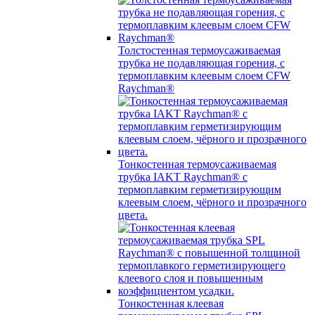
Толстостенная термоусаживаемая
трубка не подавляющая горения, с
термоплавким клеевым слоем CFW
Raychman®
Тонкостенная термоусаживаемая
трубка IAKT Raychman® с
термоплавким герметизирующим
клеевым слоем, чёрного и прозрачного
цвета.
Тонкостенная клеевая