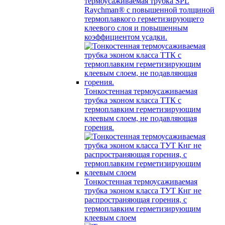
термоусаживаемая трубка SPL
Raychman® с повышенной толщиной
термоплавкого герметизирующего
клеевого слоя и повышенным
коэффициентом усадки.
Тонкостенная термоусаживаемая
трубка эконом класса ТТК с
термоплавким герметизирующим
клеевым слоем, не подавляющая
горения.
Тонкостенная термоусаживаемая
трубка эконом класса ТУТ Кнг не
распространяющая горения, с
термоплавким герметизирующим
клеевым слоем