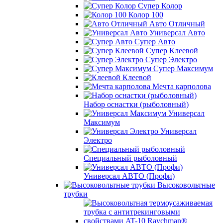
Супер Колор
Колор 100
Авто Отличный
Универсал Авто
Супер Авто
Супер Клеевой
Супер Электро
Супер Максимум
Клеевой
Мечта карполова
Набор оснастки (рыболовный)
Универсал
Максимум
Универсал
Электро
Специальный рыболовный
Универсал АВТО (Профи)
Высоковольтные
трубки