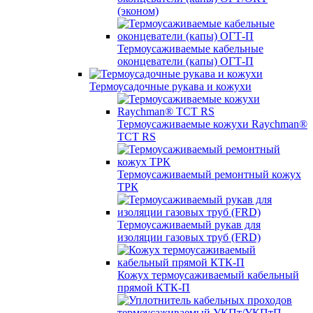
(эконом)
Термоусаживаемые кабельные
оконцеватели (капы) ОГТ-П
Термоусадочные рукава и кожухи
Термоусаживаемые кожухи Raychman®
TCT RS
Термоусаживаемый ремонтный кожух
ТРК
Термоусаживаемый рукав для
изоляции газовых труб (FRD)
Кожух термоусаживаемый кабельный
прямой КТК-П