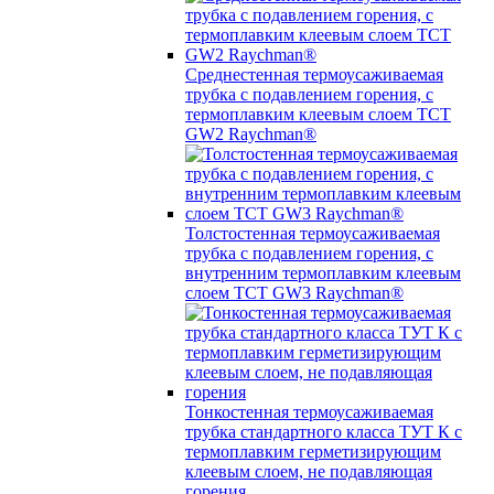
Среднестенная термоусаживаемая
трубка c подавлением горения, с
термоплавким клеевым слоем TCT
GW2 Raychman®
Толстостенная термоусаживаемая
трубка c подавлением горения, с
внутренним термоплавким клеевым
слоем TCT GW3 Raychman®
Тонкостенная термоусаживаемая
трубка стандартного класса ТУТ К с
термоплавким герметизирующим
клеевым слоем, не подавляющая
горения