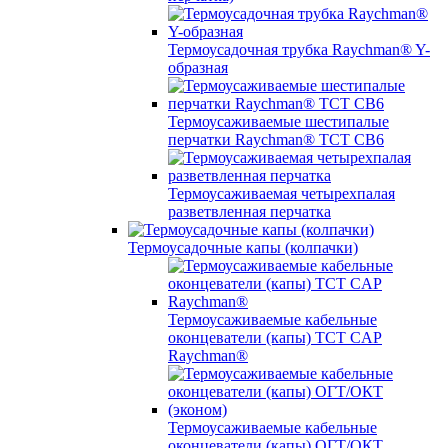
Термоусадочная трубка Raychman® Y-
образная
Термоусаживаемые шестипалые
перчатки Raychman® ТСТ СВ6
Термоусаживаемая четырехпалая
разветвленная перчатка
Термоусадочные капы (колпачки)
Термоусаживаемые кабельные
оконцеватели (капы) ТCT CAP
Raychman®
Термоусаживаемые кабельные
оконцеватели (капы) ОГТ/ОКТ