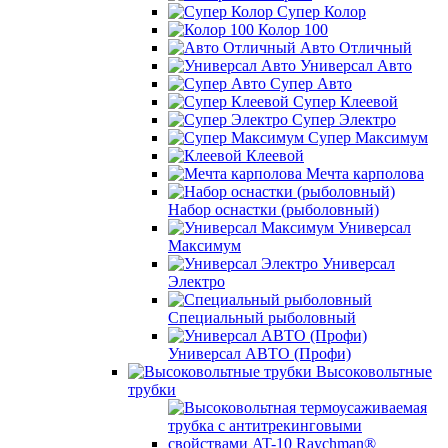
Супер Колор
Колор 100
Авто Отличный
Универсал Авто
Супер Авто
Супер Клеевой
Супер Электро
Супер Максимум
Клеевой
Мечта карполова
Набор оснастки (рыболовный)
Универсал
Максимум
Универсал
Электро
Специальный рыболовный
Универсал АВТО (Профи)
Высоковольтные
трубки