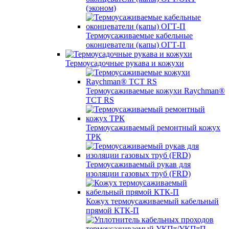
(эконом)
Термоусаживаемые кабельные
оконцеватели (капы) ОГТ-П
Термоусадочные рукава и кожухи
Термоусаживаемые кожухи Raychman®
TCT RS
Термоусаживаемый ремонтный кожух
ТРК
Термоусаживаемый рукав для
изоляции газовых труб (FRD)
Кожух термоусаживаемый кабельный
прямой КТК-П