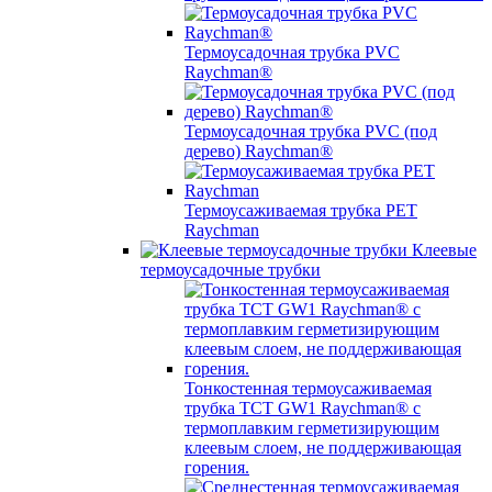
Термоусадочная трубка PVC
Raychman®
Термоусадочная трубка PVC (под
дерево) Raychman®
Термоусаживаемая трубка PET
Raychman
Клеевые
термоусадочные трубки
Тонкостенная термоусаживаемая
трубка TCT GW1 Raychman® с
термоплавким герметизирующим
клеевым слоем, не поддерживающая
горения.