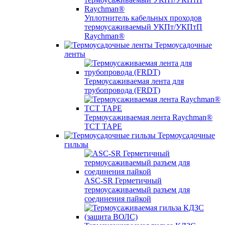
Уплотнитель кабельных проходов
термоусаживаемый УКПт/УКПтП
Raychman®
Термоусадочные
ленты
Термоусаживаемая лента для
трубопровода (FRDT)
Термоусаживаемая лента Raychman®
TCT TAPE
Термоусадочные
гильзы
ASC‐SR Герметичный
термоусаживаемый разъем для
соединения пайкой