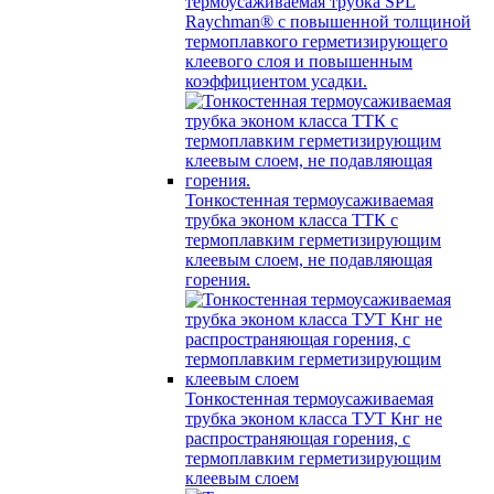
термоусаживаемая трубка SPL
Raychman® с повышенной толщиной
термоплавкого герметизирующего
клеевого слоя и повышенным
коэффициентом усадки.
Тонкостенная термоусаживаемая
трубка эконом класса ТТК с
термоплавким герметизирующим
клеевым слоем, не подавляющая
горения.
Тонкостенная термоусаживаемая
трубка эконом класса ТУТ Кнг не
распространяющая горения, с
термоплавким герметизирующим
клеевым слоем