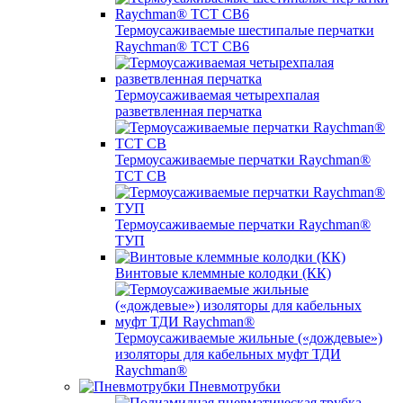
Термоусаживаемые шестипалые перчатки
Raychman® ТСТ СВ6
Термоусаживаемая четырехпалая
разветвленная перчатка
Термоусаживаемые перчатки Raychman®
TCT CB
Термоусаживаемые перчатки Raychman®
ТУП
Винтовые клеммные колодки (КК)
Термоусаживаемые жильные («дождевые»)
изоляторы для кабельных муфт ТДИ
Raychman®
Пневмотрубки