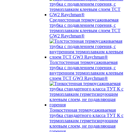
Среднестенная термоусаживаемая
трубка c подавлением горения, с
термоплавким клеевым слоем TCT
GW2 Raychman®
Толстостенная термоусаживаемая
трубка c подавлением горения, с
внутренним термоплавким клеевым
слоем TCT GW3 Raychman®
Тонкостенная термоусаживаемая
трубка стандартного класса ТУТ К с
термоплавким герметизирующим
клеевым слоем, не подавляющая
горения