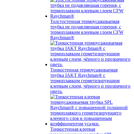
Толстостенная термоусаживаемая
трубка не подавляющая горения, с
термоплавким клеевым слоем CFW
Raychman®
Тонкостенная термоусаживаемая
трубка IAKT Raychman® с
термоплавким герметизирующим
клеевым слоем, чёрного и прозрачного
цвета.
Тонкостенная клеевая